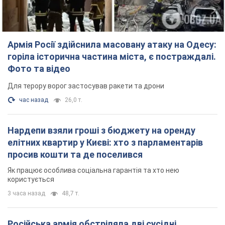
Армія Росії здійснила масовану атаку на Одесу:
горіла історична частина міста, є постраждалі.
Фото та відео
Для терору ворог застосував ракети та дрони
час назад
26,0 т.
Нардепи взяли гроші з бюджету на оренду
елітних квартир у Києві: хто з парламентарів
просив кошти та де поселився
Як працює особлива соціальна гарантія та хто нею
користується
3 часа назад
48,7 т.
Російська армія обстріляла дві сусідні