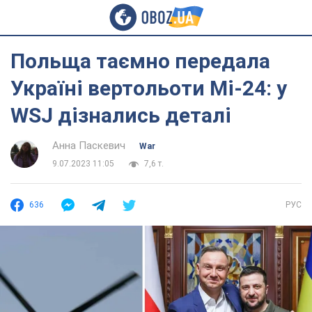
Польща таємно передала
Україні вертольоти Мі-24: у
WSJ дізнались деталі
Анна Паскевич
War
9.07.2023 11:05
7,6 т.
636
РУС