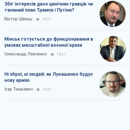
Збіг інтересів двох цинічних гравців чи
таємний план Трампа і Путіна?
Віктор Швець
14,3 т.
Мінськ готується до функціонування в
умовах масштабної воєнної кризи
Олександр Левченко
18,6 т.
Ні зброї, ні людей: як Лукашенко будує
нову армію
Ігар Тишкевич
15,8 т.