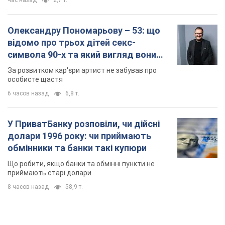
час назад
2,7 т.
Олександру Пономарьову – 53: що
відомо про трьох дітей секс-
символа 90-х та який вигляд вони
мають
За розвитком кар'єри артист не забував про
особисте щастя
6 часов назад
6,8 т.
У ПриватБанку розповіли, чи дійсні
долари 1996 року: чи приймають
обмінники та банки такі купюри
Що робити, якщо банки та обмінні пункти не
приймають старі долари
8 часов назад
58,9 т.