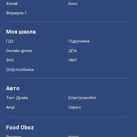
Хокей
Бокс
Формула-1
Моя школа
ГДЗ
Підручники
Онлайн уроки
ДПА
ЗНО
НМТ
СНД посібники
Авто
Тест Драйв
Електромобілі
Акції
Сервіс
Food Oboz
Рецепти
Напої