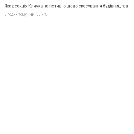
"московського вірянина"
Яка реакція Кличка на петицію щодо скасування будівництва
6 годин тому
63,7 т.