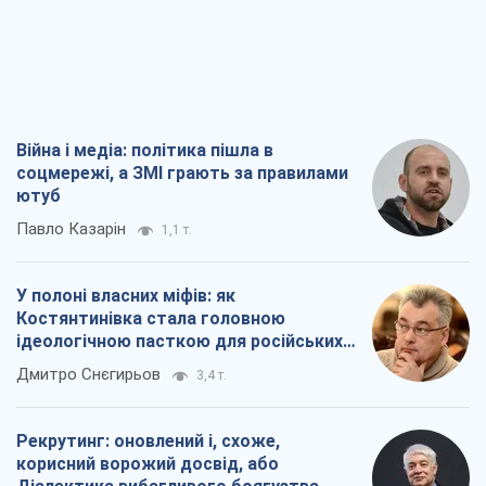
Війна і медіа: політика пішла в
соцмережі, а ЗМІ грають за правилами
ютуб
Павло Казарін
1,1 т.
У полоні власних міфів: як
Костянтинівка стала головною
ідеологічною пасткою для російських
окупантів
Дмитро Снєгирьов
3,4 т.
Рекрутинг: оновлений і, схоже,
корисний ворожий досвід, або