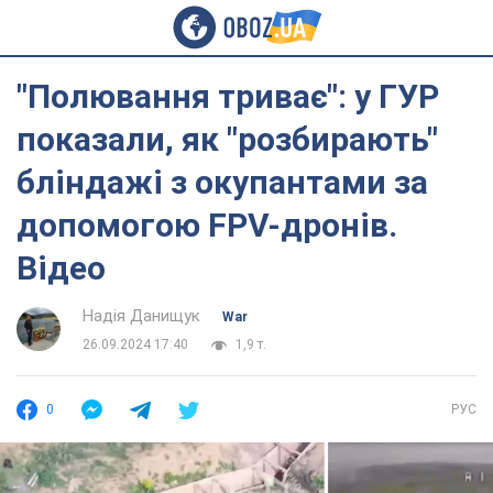
"Полювання триває": у ГУР
показали, як "розбирають"
бліндажі з окупантами за
допомогою FPV-дронів.
Відео
Надія Данищук
War
26.09.2024 17:40
1,9 т.
0
РУС