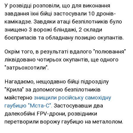
У розвідці розповіли, що для виконання
завдання їхні бійці застосували 10 дронів-
камікадзе. Завдяки атаці безпілотників було
знищено 3 ворожі бліндажі, 2 склади
боєприпасів та обладнану позицію окупантів.
Окрім того, в результаті вдалого "полювання"
ліквідовано чотирьох окупантів, ще одного
"затрьохсотили".
Нагадаємо, нещодавно бійці підрозділу
"Крила" за допомогою безпілотників
майстерно
знищили російську самохідну
гаубицю "Мста-С".
Застосувавши два
далекобійні FPV-дрони, розвідники
перетворили ворожу гаубицю на металолом.