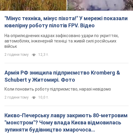
"Мінус техніка, мінус піхота!" У мережі показали
ювелірну роботу пілотів FPV. Відео
На оприлюднених кадрах зафіксовано удари по укриттях,
автомобілях, інженерній техніці та живій силі російських
військ
2 години тому
12,3 т.
Армія РФ знищила підприємство Kromberg &
Schubert у Житомирі. Фото
Коли поновить роботу підприємство, наразі невідомо
2 години тому
10,0 т.
Києво-Печерську лавру закриють 80-метровим
"монстром"? Чому влада Києва відмовилась
зупиняти будівництво хмарочоса