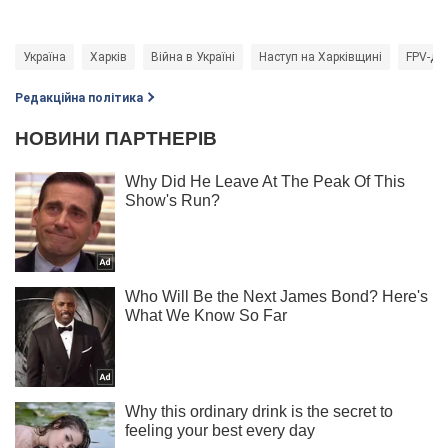
Україна
Харків
Війна в Україні
Наступ на Харківщині
FPV-др
Редакційна політика