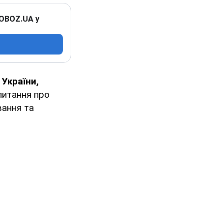
 OBOZ.UA у
 України,
питання про
вання та