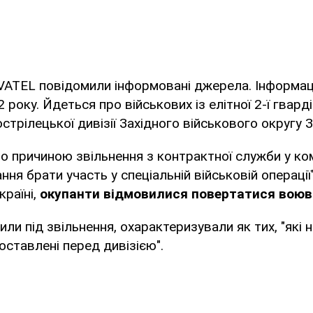
ATEL повідомили інформовані джерела. Інформац
 року. Йдеться про військових із елітної 2-ї гвард
стрілецької дивізії Західного військового округу 
о причиною звільнення з контрактної служби у ко
ння брати участь у спеціальній військовій операці
країні,
окупанти відмовилися повертатися воюв
или під звільнення, охарактеризували як тих, "які
оставлені перед дивізією".