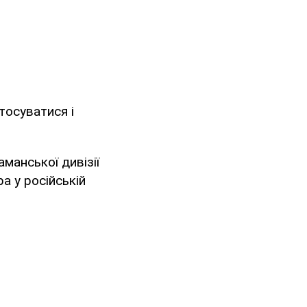
тосуватися і
манської дивізії
 у російській