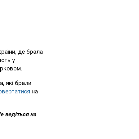
країни, де брала
асть у
арковом.
, які брали
повертатися
на
Не ведіться на