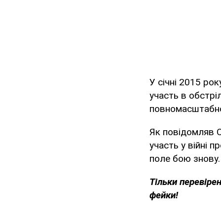
У січні 2015 рок
участь в обстріл
повномасштабном
Як повідомляв O
участь у війні п
поле бою знову.
Тільки перевіре
фейки!