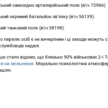
йський самохідно-артилерійський полк (в\ч 73966)
ський окремий батальйон зв'язку (в\ч 56139).
кий танковий полк (в\ч 58198).
о перелік осіб є не вичерпним і ці заходи можуть с
службовців надалі.
ше стало відомо, що близько 90% військових 2-ї Та
и на звільнення.
Морально-психологічна атмосфера
ращою.