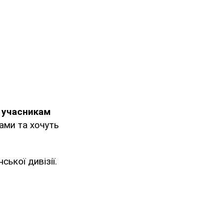
и учасникам
ами та хочуть
ької дивізії.