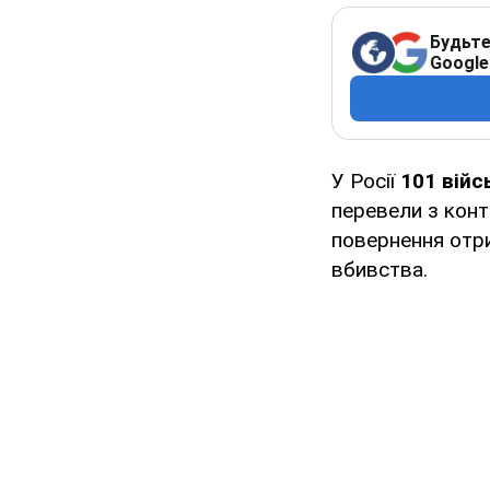
Будьте
Google
У Росії
101 війс
перевели з конт
повернення отри
вбивства.