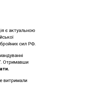
ія є актуальною
ійської
Збройних сил РФ.
мандуванні
ї". Отримавши
ати.
 не витримали