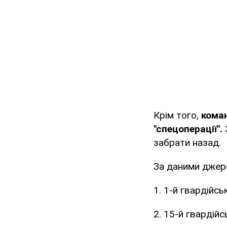
Крім того,
коман
"спецоперації".
забрати назад.
За даними джерел
1. 1-й гвардійс
2. 15-й гвардій