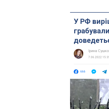
У РФ вирі
грабували
доведеть
Ірина Сушк
7.06.2022 15:3
666