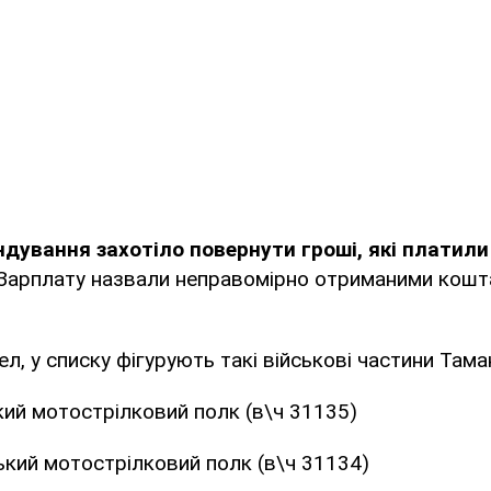
дування захотіло повернути гроші, які платил
Зарплату назвали неправомірно отриманими кошт
, у списку фігурують такі військові частини Таманс
ький мотострілковий полк (в\ч 31135)
ський мотострілковий полк (в\ч 31134)