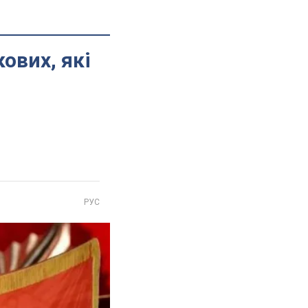
ових, які
РУС