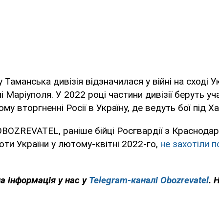
у Таманська дивізія відзначилася у війні на сході У
і Маріуполя. У 2022 році частини дивізії беруть уч
у вторгненні Росії в Україну, де ведуть бої під Х
BOZREVATEL, раніше бійці Росгвардії з Краснодара
роти України у лютому-квітні 2022-го,
не захотіли 
на інформація у нас у
Telegram-каналі Obozrevatel
. 