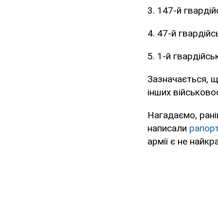
3. 147-й гварді
4. 47-й гвардій
5. 1-й гвардійсь
Зазначається, щ
інших військово
Нагадаємо, рані
написали
рапорт
армії є не найк