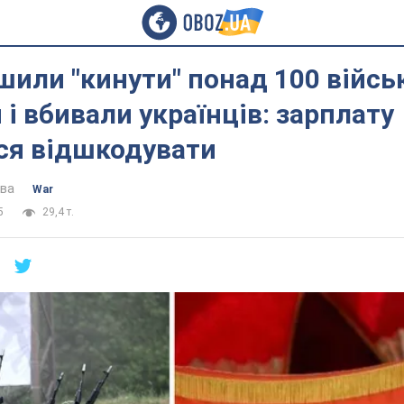
шили "кинути" понад 100 військ
 і вбивали українців: зарплату
ся відшкодувати
ова
War
5
29,4 т.