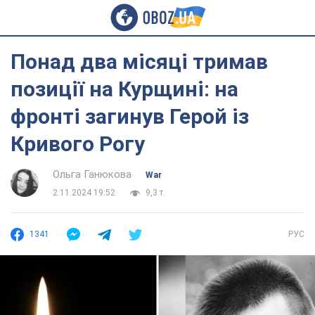
Понад два місяці тримав
позиції на Курщині: на
фронті загинув Герой із
Кривого Рогу
Ольга Ганюкова
War
2.11.2024 19:52
9,3 т.
1341
РУС