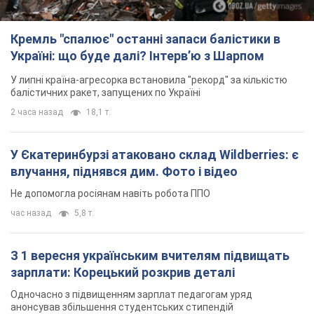
Кремль "спалює" останні запаси балістики в
Україні: що буде далі? Інтерв’ю з Шарпом
У липні країна-агресорка встановила "рекорд" за кількістю
балістичних ракет, запущених по Україні
2 часа назад
18,1 т.
У Єкатеринбурзі атаковано склад Wildberries: є
влучання, піднявся дим. Фото і відео
Не допомогла росіянам навіть робота ППО
час назад
5,8 т.
З 1 вересня українським вчителям підвищать
зарплати: Корецький розкрив деталі
Одночасно з підвищенням зарплат педагогам уряд
анонсував збільшення студентських стипендій