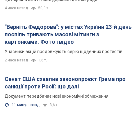
4 часа назад
50,8 т.
"Верніть Федорова": у містах України 23-й день
поспіль тривають масові мітинги з
картонками. Фото і відео
Учасники акцій продовжують серію щоденних протестів
2 часа назад
1,6 т.
Сенат США схвалив законопроєкт Грема про
санкції проти Росії: що далі
Документ передбачає нові економічні обмеження
11 минут назад
3,6 т.