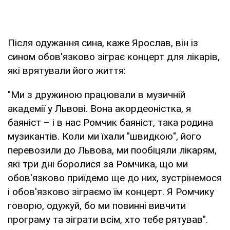
Після одужання сина, каже Ярослав, він із
сином обов'язково зіграє концерт для лікарів,
які врятували його життя:
"Ми з дружиною працювали в музичній
академії у Львові. Вона акордеоністка, я
баяніст – і в нас Ромчик баяніст, така родина
музикантів. Коли ми їхали "швидкою", його
перевозили до Львова, ми пообіцяли лікарям,
які три дні боролися за Ромчика, що ми
обов'язково приїдемо ще до них, зустрінемося
і обов'язково зіграємо їм концерт. Я Ромчику
говорю, одужуй, бо ми повинні вивчити
програму та зіграти всім, хто тебе рятував".