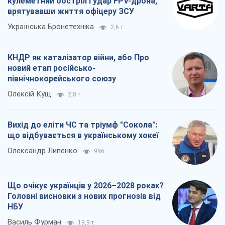
кулеметний обстріл і удар FPV-дрона,
врятувавши життя офіцеру ЗСУ
Українська Бронетехніка
2,6 т.
КНДР як каталізатор війни, або Про
новий етап російсько-
північнокорейського союзу
Олексій Кущ
2,8 т.
Вихід до еліти ЧС та тріумф "Сокола":
що відбувається в українському хокеї
Олександр Липенко
996
Що очікує українців у 2026–2028 роках?
Головні висновки з нових прогнозів від
НБУ
Василь Фурман
19,9 т.