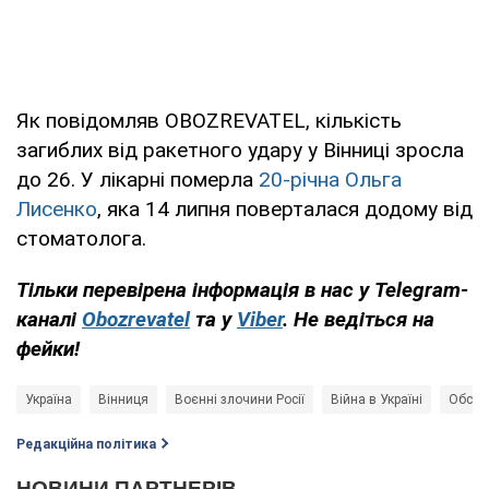
Як повідомляв OBOZREVATEL, кількість
загиблих від ракетного удару у Вінниці зросла
до 26. У лікарні померла
20-річна Ольга
Лисенко
, яка 14 липня поверталася додому від
стоматолога.
Тільки перевірена інформація в нас у Telegram-
каналі
Obozrevatel
та у
Viber
. Не ведіться на
фейки!
Україна
Вінниця
Воєнні злочини Росії
Війна в Україні
Обстрі
Редакційна політика