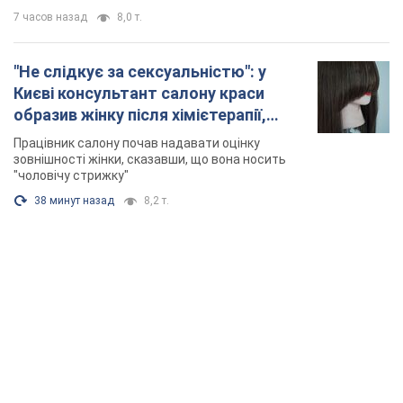
7 часов назад
8,0 т.
"Не слідкує за сексуальністю": у
Києві консультант салону краси
образив жінку після хімієтерапії,
розгорівся скандал. Фото
Працівник салону почав надавати оцінку
зовнішності жінки, сказавши, що вона носить
"чоловічу стрижку"
38 минут назад
8,2 т.