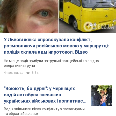
У Львові жінка спровокувала конфлікт,
розмовляючи російською мовою у маршрутці:
поліція склала адмінпротокол. Відео
На місце події прибули патрульні поліцейські та слідчо-
оперативна група
4 часа назад
8,3 т.
"Воюють, бо дурні": у Чернівцях
водій автобуса зневажив
українських військових і поплатився.
Відео
Водія звільнили після конфлікту з пасажирами
та образ військових