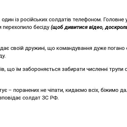
 один із російських солдатів телефоном. Головне 
и перехопило бесіду
(щоб дивитися відео, доскрол
дає своїй дружині, що командування дуже погано
ду.
ів, що їм забороняється забирати численні трупи с
є – поранених не чіпати, кидаємо всіх, біжимо дал
озповідає солдат ЗС РФ.