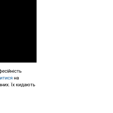
есійність
итися
на
них. Їх кидають