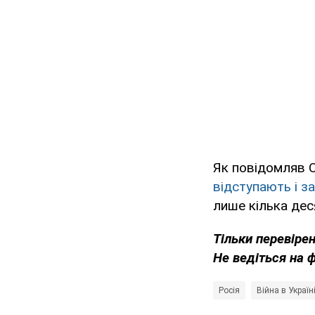
Як повідомляв O
відступають і з
лише кілька дес
Тільки перевіре
Не ведіться на 
Росія
Війна в Україн