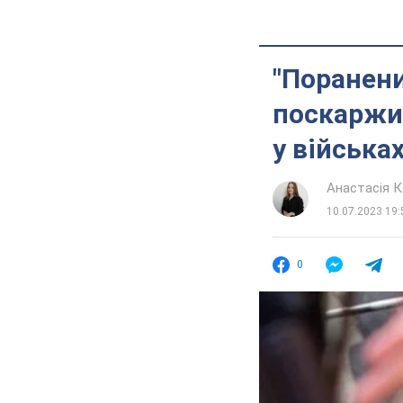
"Поранени
поскаржи
у війська
Анастасія 
10.07.2023 19:
0