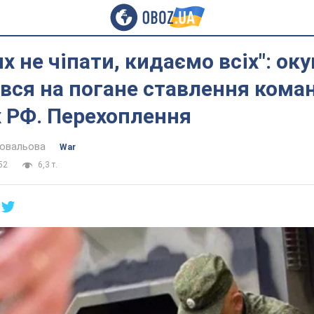
х не чіпати, кидаємо всіх": ок
вся на погане ставлення кома
х РФ. Перехоплення
Ковальова
War
52
6,3 т.