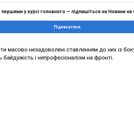
 першими у курсі головного — підпишіться на Новини на
Підписатися
нти масово незадоволені ставленням до них із бок
 байдужість і непрофесіоналізм на фронті.