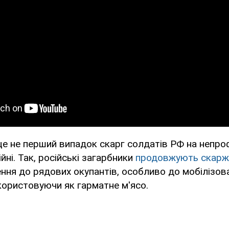
е не перший випадок скарг солдатів РФ на непроф
йні. Так, російські загарбники
продовжують скарж
ння до рядових окупантів, особливо до мобілізова
користовуючи як гарматне м'ясо.