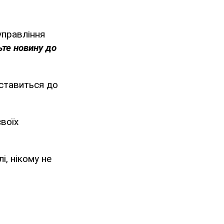
управління
ьте новину до
 ставиться до
воїх
і, нікому не