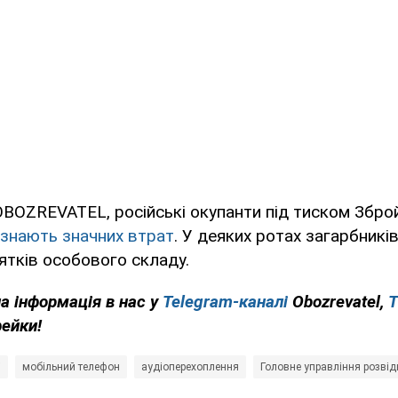
BOZREVATEL, російські окупанти під тиском Зброй
азнають значних втрат
. У деяких ротах загарбник
ятків особового складу.
на інформація в нас у
Telegram-каналі
Obozrevatel,
T
фейки!
і
мобільний телефон
аудіоперехоплення
Головне управління розвід