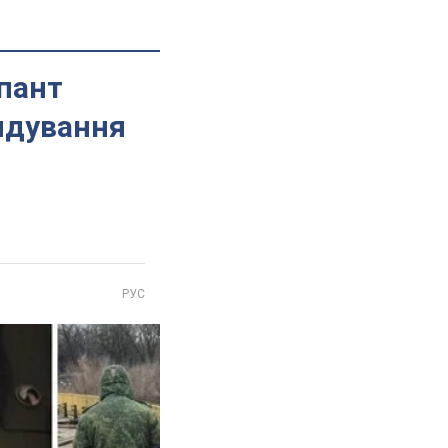
упант
ндування
РУС