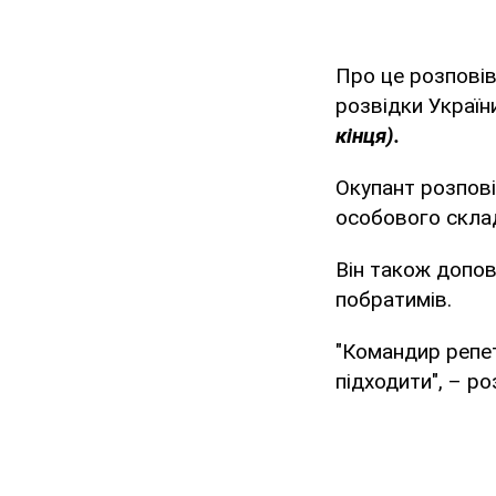
Про це розповів
розвідки Україн
кінця).
Окупант розпові
особового скла
Він також допов
побратимів.
"Командир репету
підходити", – р