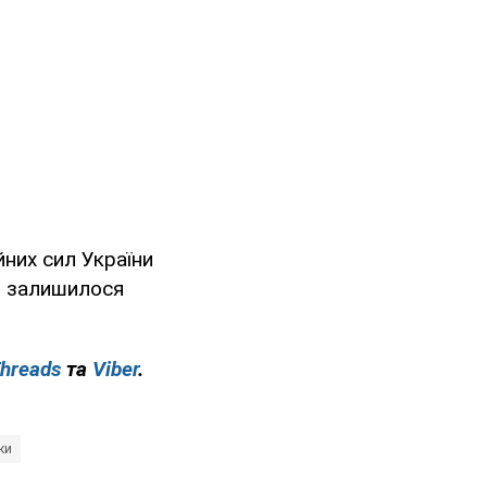
них сил України
ів залишилося
hreads
та
Viber
.
ки