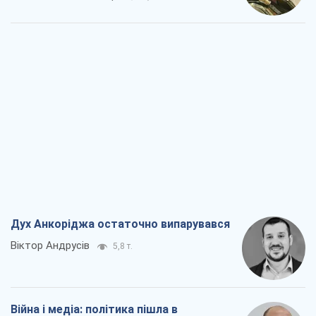
Дух Анкоріджа остаточно випарувався
Віктор Андрусів
5,8 т.
Війна і медіа: політика пішла в
соцмережі, а ЗМІ грають за правилами
ютуб
Павло Казарін
3,0 т.
У полоні власних міфів: як
Костянтинівка стала головною
ідеологічною пасткою для російських
окупантів
Дмитро Снєгирьов
6,5 т.
Рекрутинг: оновлений і, схоже,