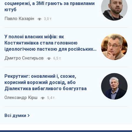
корисний ворожий досвід, або
Діалектика вибагливого боягузтва
Олександр Кірш
5,4 т.
Всі думки
Про компанію
Команда
Правова інформація
Політика конфіденційності
Реклама на сайті
Документи
Редакційна політика
Журналісти OBOZ.UA на місці
подій