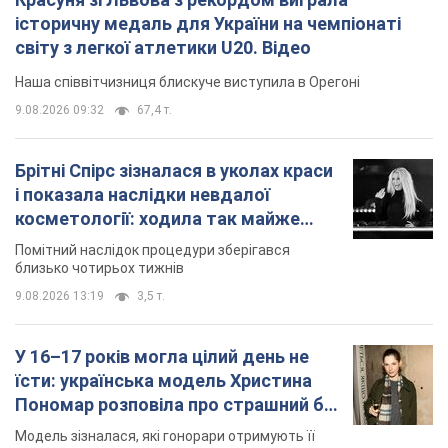
близько чотирьох тижнів
9.08.2026 13:19
3,5 т.
У 16–17 років могла цілий день не
їсти: українська модель Христина
Пономар розповіла про страшний бік
модельної кар’єри
Модель зізналася, які гонорари отримують її
колеги
9.08.2026 16:25
7,5 т.