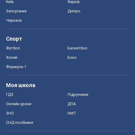
Моя школа
ГДЗ
Підручники
Онлайн уроки
ДПА
ЗНО
НМТ
СНД посібники
Авто
Тест Драйв
Електромобілі
Акції
Сервіс
Food Oboz
Рецепти
Напої
Дієти