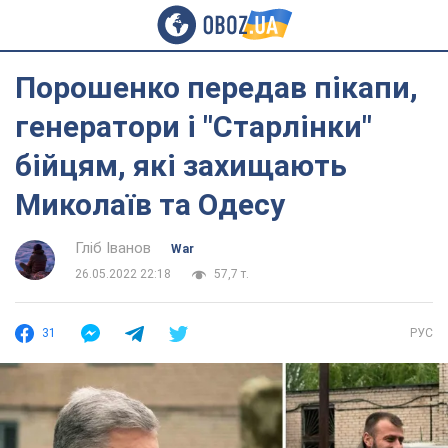
Порошенко передав пікапи,
генератори і "Старлінки"
бійцям, які захищають
Миколаїв та Одесу
Гліб Іванов
War
26.05.2022 22:18
57,7 т.
31
РУС