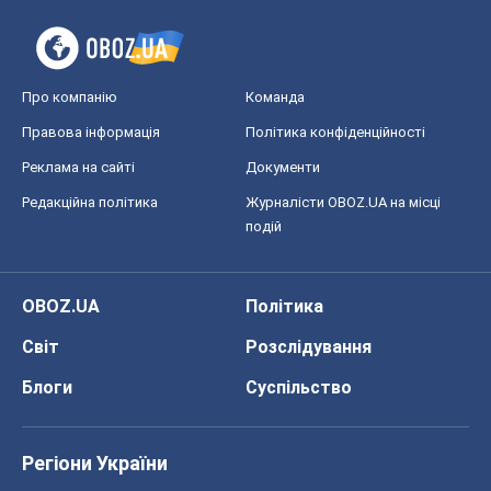
OBOZ.UA
Політика
Світ
Розслідування
Блоги
Суспільство
Регіони України
Київ
Харків
Запоріжжя
Дніпро
Черкаси
Спорт
Футбол
Баскетбол
Хокей
Бокс
Формула-1