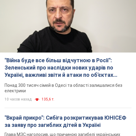
ворога. Відео
Понад 300 тисяч сімей в Одесі та області залишалися без
електрики
10 часов назад
135,6 т.
"Вкрай прикро": Сибіга розкритикував ЮНІСЕФ
за заяву про загиблих дітей в Україні
Глава МЗС наголосив, що причиною загибелі українських
дітей є війна, яку розв'язала РФ
8 часов назад
8,5 т.
"Суттєві руйнування": Росія завдала
масованого удару по видобувних активах і
буровому майданчику "Укрнафти"
Проти видобувної інфраструктури ворог застосував десятки
БПЛА
9 часов назад
7,0 т.