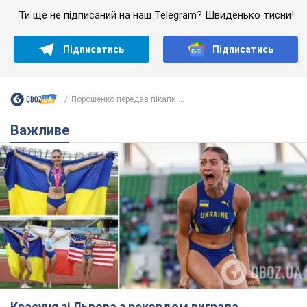
Красуня зі Львова з рекордом виграла
історичну медаль для України на чемпіонаті
світу з легкої атлетики U20. Відео
Наша співвітчизниця блискуче виступила в Орегоні
9.08.2026 09:32
67,4 т.
Брітні Спірс зізналася в уколах краси
і показала наслідки невдалої
косметології: ходила так майже
місяць
Помітний наслідок процедури зберігався