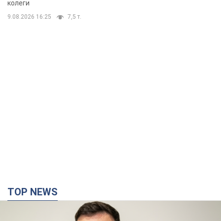
TOP NEWS
"Війна буде все більш відчутною в Росії":
Зеленський про наслідки нових ударів по
Україні, важливі звіти й атаки по об'єктах