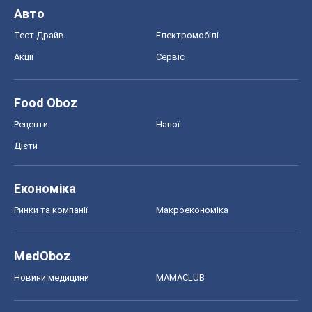
Економіка
Ринки та компанії
Макроекономіка
MedOboz
Новини медицини
MAMACLUB
Шоу
Афіша
Плітки
Краса
Мода
Жіночий журнал