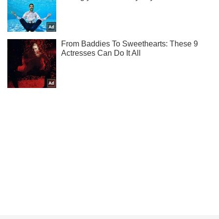
Ти ще не підписаний на наш Telegram? Швиденько тисни!
Підписатись
Підписатись
Порошенко передав пікапи ...
Важливе