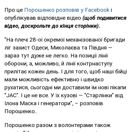
Про це
Порошенко розповів у Facebook
і
опублікував відповідне відео
(щоб подивитися
відео, доскрольте до кінця сторінки).
"На плечі 28-ої окремої механізованої бригади
ліг захист Одеси, Миколаєва та Півдня —
зараз тут дуже не легко. На позиції лінії
оборони, а, можливо, й лінії контрнаступу
прилітає кожен день. І для того, щоб наші бійці
мали можливість ефективно і швидко
рухатися, сьогодні ми доставили їм нові пікапи
"JAC". І це не все. У їх кузові — "Старлінки" від
Ілона Маска і генератори", – розповів
Порошенко..
Порошенко разом з волонтерами також