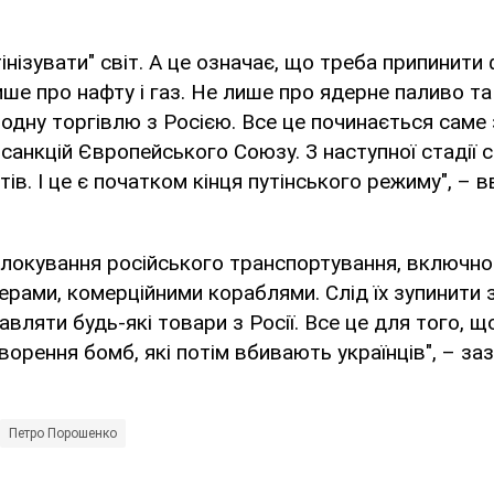
інізувати" світ. А це означає, що треба припинити
лише про нафту і газ. Не лише про ядерне паливо та
одну торгівлю з Росією. Все це починається саме 
санкцій Європейського Союзу. З наступної стадії с
ів. І це є початком кінця путінського режиму", – 
блокування російського транспортування, включно
рами, комерційними кораблями. Слід їх зупинити 
вляти будь-які товари з Росії. Все це для того, 
ворення бомб, які потім вбивають українців", – за
Петро Порошенко