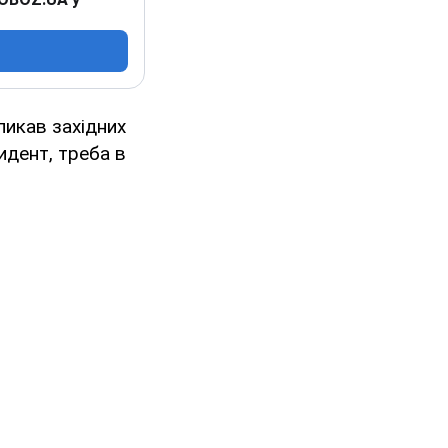
икав західних
идент, треба в