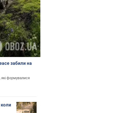
peace забили на
и, які формувалися
 коли