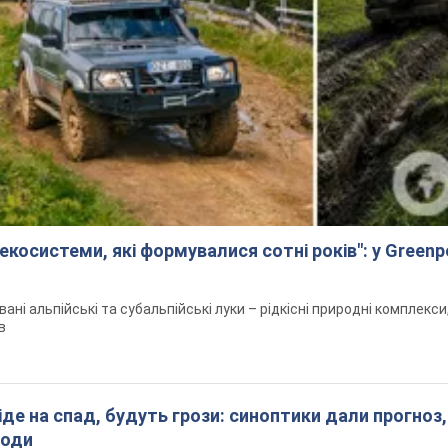
екосистеми, які формувалися сотні років": у Green
вані альпійські та субальпійські луки – рідкісні природні комплекс
в
піде на спад, будуть грози: синоптики дали прогноз,
годи