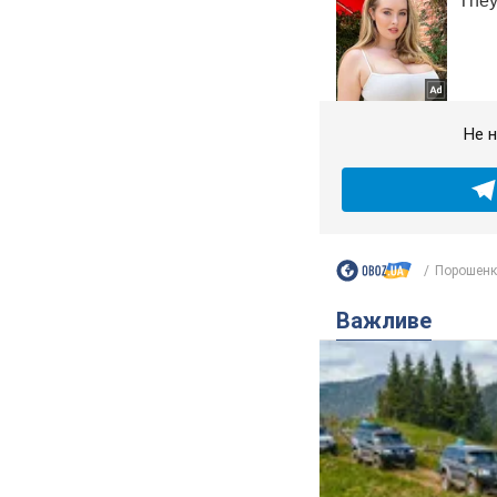
Не н
Порошенко
Важливе