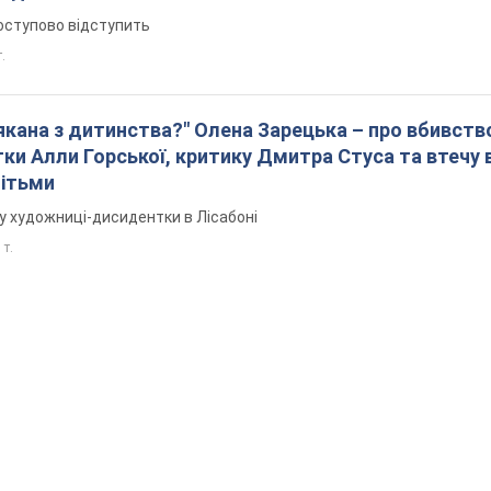
оступово відступить
т.
лякана з дитинства?" Олена Зарецька – про вбивств
ки Алли Горської, критику Дмитра Стуса та втечу 
дітьми
у художниці-дисидентки в Лісабоні
 т.