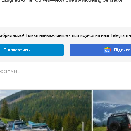
абридаємо! Тільки найважливіше - підписуйся на наш Telegram-
Підписатись
Підписа
: світ має...