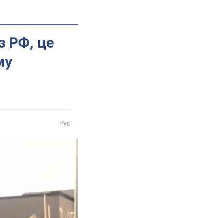
з РФ, це
му
РУС