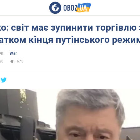
: світ має зупинити торгівлю 
атком кінця путінського режи
ук
War
30
675