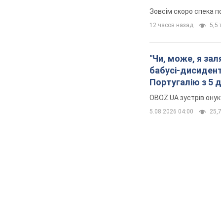
Зовсім скоро спека п
12 часов назад
5,5 
"Чи, може, я за
бабусі-дисидент
Португалію з 5 
OBOZ.UA зустрів онук
5.08.2026 04:00
25,7