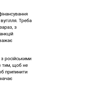
 фінансування
 вугілля. Треба
зараз, з
анкцій
вважає
 з російськими
з тим, щоб не
щоб припинити
значає