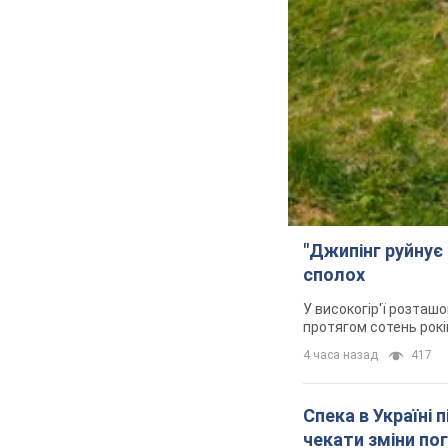
"Джипінг руйнує 
сполох
У високогір'ї розташо
протягом сотень рокі
4 часа назад
417
Спека в Україні 
чекати зміни по