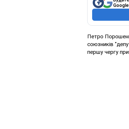
Google
Петро Порошенк
союзників "депу
першу чергу при