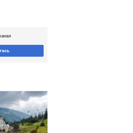
канал
тись