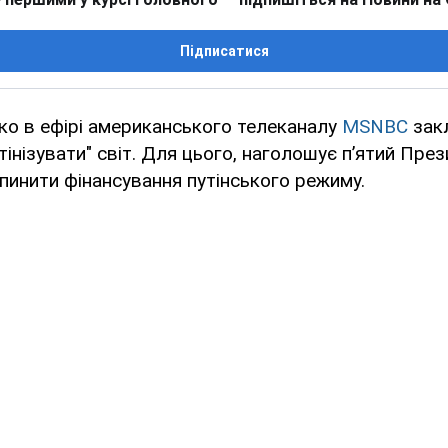
Підписатися
о в ефірі американського телеканалу
MSNBC
закл
тінізувати" світ. Для цього, наголошує п’ятий През
пинити фінансування путінського режиму.