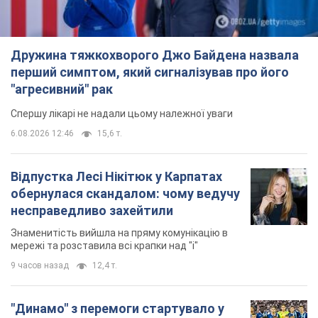
Дружина тяжкохворого Джо Байдена назвала
перший симптом, який сигналізував про його
"агресивний" рак
Спершу лікарі не надали цьому належної уваги
6.08.2026 12:46
15,6 т.
Відпустка Лесі Нікітюк у Карпатах
обернулася скандалом: чому ведучу
несправедливо захейтили
Знаменитість вийшла на пряму комунікацію в
мережі та розставила всі крапки над "і"
9 часов назад
12,4 т.
"Динамо" з перемоги стартувало у