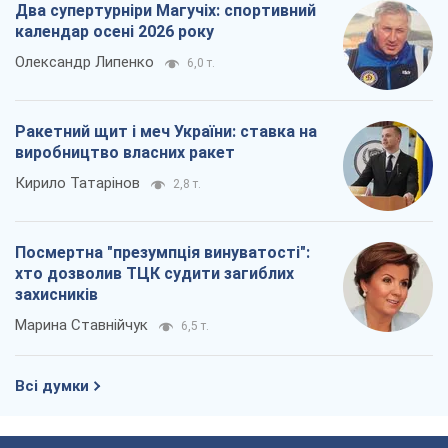
Два супертурніри Магучіх: спортивний
календар осені 2026 року
Олександр Липенко
6,0 т.
Ракетний щит і меч України: ставка на
виробництво власних ракет
Кирило Татарінов
2,8 т.
Посмертна "презумпція винуватості":
хто дозволив ТЦК судити загиблих
захисників
Марина Ставнійчук
6,5 т.
Всі думки