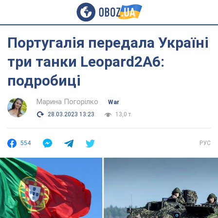
Португалія передала Україні
три танки Leopard2A6:
подробиці
Марина Погорілко
War
28.03.2023 13:23
13,0 т.
554
РУС