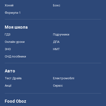
Хокей
Бокс
Формула-1
Моя школа
ГДЗ
Підручники
Онлайн уроки
ДПА
ЗНО
НМТ
СНД посібники
Авто
Тест Драйв
Електромобілі
Акції
Сервіс
Food Oboz