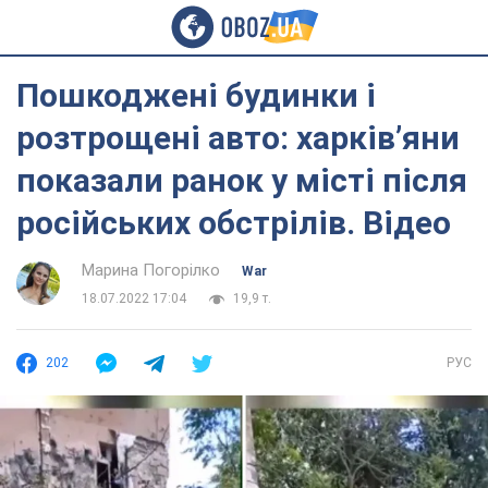
Пошкоджені будинки і
розтрощені авто: харків’яни
показали ранок у місті після
російських обстрілів. Відео
Марина Погорілко
War
18.07.2022 17:04
19,9 т.
202
РУС