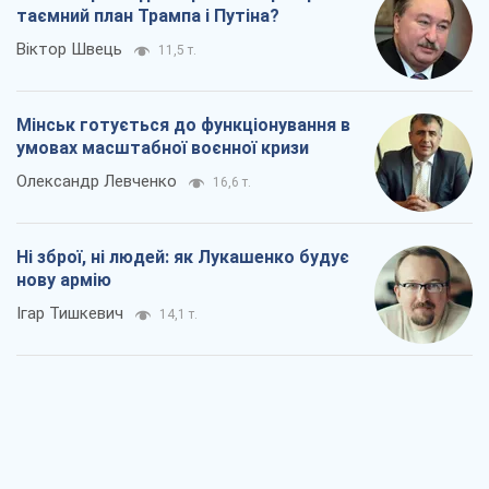
таємний план Трампа і Путіна?
Віктор Швець
11,5 т.
Мінськ готується до функціонування в
умовах масштабної воєнної кризи
Олександр Левченко
16,6 т.
Ні зброї, ні людей: як Лукашенко будує
нову армію
Ігар Тишкевич
14,1 т.