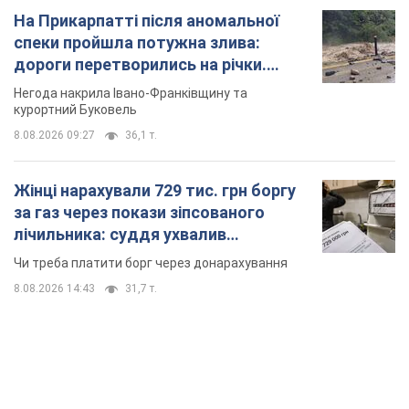
На Прикарпатті після аномальної
спеки пройшла потужна злива:
дороги перетворились на річки.
Відео
Негода накрила Івано-Франківщину та
курортний Буковель
8.08.2026 09:27
36,1 т.
Жінці нарахували 729 тис. грн боргу
за газ через покази зіпсованого
лічильника: суддя ухвалив
неочікуване рішення
Чи треба платити борг через донарахування
8.08.2026 14:43
31,7 т.