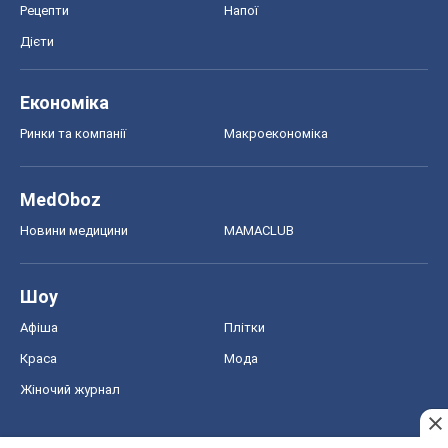
Рецепти
Напої
Дієти
Економіка
Ринки та компанії
Макроекономіка
MedOboz
Новини медицини
MAMACLUB
Шоу
Афіша
Плітки
Краса
Мода
Жіночий журнал