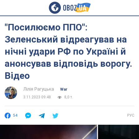
"Посилюємо ППО":
Зеленський відреагував на
нічні удари РФ по Україні й
анонсував відповідь ворогу.
Відео
Лілія Рагуцька
War
3.11.2023 09:48
8,0 т.
54
РУС