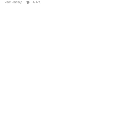
час назад
4,4 т.