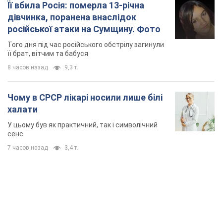
Її вбила Росія: померла 13-річна
дівчинка, поранена внаслідок
російської атаки на Сумщину. Фото
Того дня під час російського обстрілу загинули
її брат, вітчим та бабуся
8 часов назад
9,3 т.
Чому в СРСР лікарі носили лише білі
халати
У цьому був як практичний, так і символічний
сенс
7 часов назад
3,4 т.