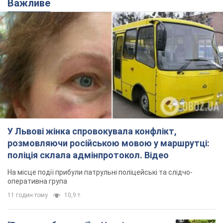
У Львові жінка спровокувала конфлікт,
розмовляючи російською мовою у маршрутці:
поліція склала адмінпротокол. Відео
На місце події прибули патрульні поліцейські та слідчо-
оперативна група
11 годин тому
10,9 т.
"Воюють, бо дурні": у Чернівцях
водій автобуса зневажив
українських військових і поплатився.
Відео
Водія звільнили після конфлікту з пасажирами
та образ військових
7.08.2026 15:47
9,3 т.
"Не слідкує за сексуальністю": у
Києві консультант салону краси
образив жінку після хімієтерапії,