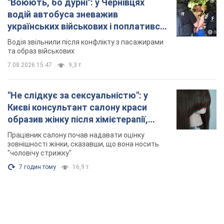
розгорівся скандал. Фото
Працівник салону почав надавати оцінку
зовнішності жінки, сказавши, що вона носить
"чоловічу стрижку"
7 годин тому
16,9 т.
TOP NEWS