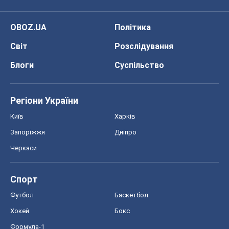
Черкаси
Спорт
Футбол
Баскетбол
Хокей
Бокс
Формула-1
Моя школа
ГДЗ
Підручники
Онлайн уроки
ДПА
ЗНО
НМТ
СНД посібники
Авто