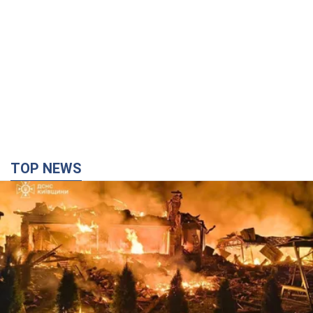
Росія вдарила по Київщині дронами: загинули
троє людей, серед них – дитина. Фото
Також є постраждалі через атаку ворога
годину тому
13,6 т.
"Верніть Федорова": у містах України 23-й день
поспіль тривають масові мітинги з
картонками. Фото і відео