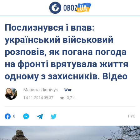
Послизнувся і впав:
український військовий
розповів, як погана погода
на фронті врятувала життя
одному з захисників. Відео
Марина Ліснічук
War
14.11.2024 09:37
3,7 т.
0
РУС