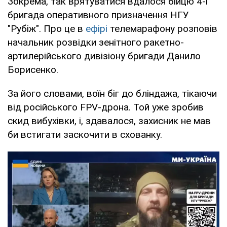
Зокрема, так врятуватися вдалося бійцю 4-ї
бригада оперативного призначення НГУ
"Рубіж". Про це в
ефірі
телемарафону розповів
начальник розвідки зенітного ракетно-
артилерійського дивізіону бригади Данило
Борисенко.
За його словами, воїн біг до бліндажа, тікаючи
від російського FPV-дрона. Той уже зробив
скид вибухівки, і, здавалося, захисник не мав
би встигати заскочити в схованку.