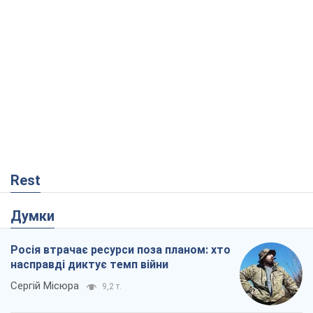
Думки
Росія втрачає ресурси поза планом: хто
насправді диктує темп війни
Сергій Місюра
9,2 т.
"Ми вже проходили через гірше": Україні
не варто піддаватися зневірі через
ракетний терор
Сергій Марченко, експерт
8,5 т.
Захід проспав загрозу: Росія може
перевірити НАТО війною
Леонід Невзлін
3,4 т.