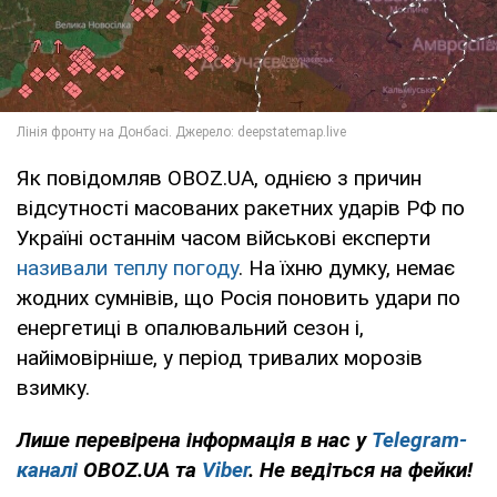
Як повідомляв OBOZ.UA, однією з причин
відсутності масованих ракетних ударів РФ по
Україні останнім часом військові експерти
називали теплу погоду
. На їхню думку, немає
жодних сумнівів, що Росія поновить удари по
енергетиці в опалювальний сезон і,
найімовірніше, у період тривалих морозів
взимку.
Лише перевірена інформація в нас у
Telegram-
каналі
OBOZ.UA та
Viber
. Не ведіться на фейки!