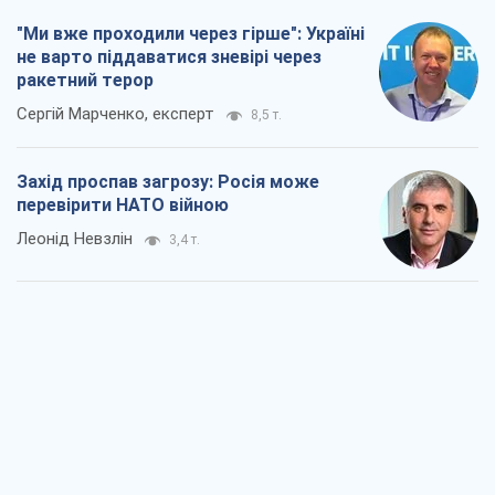
"Варта" та "Новатор" витримали
кулеметний обстріл і удар FPV-дрона,
врятувавши життя офіцеру ЗСУ
Українська Бронетехніка
3,3 т.
КНДР як каталізатор війни, або Про
новий етап російсько-