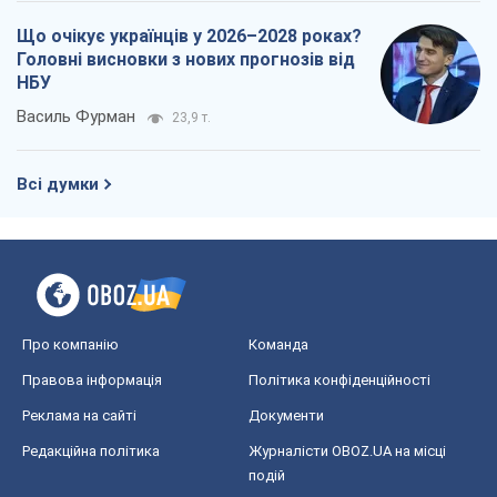
Про компанію
Команда
Правова інформація
Політика конфіденційності
Реклама на сайті
Документи
Редакційна політика
Журналісти OBOZ.UA на місці
подій
OBOZ.UA
Політика
Світ
Розслідування
Блоги
Суспільство
Регіони України
Київ
Харків
Запоріжжя
Дніпро