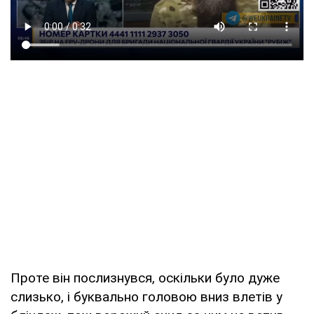
Проте він послизнувся, оскільки було дуже
слизько, і буквально головою вниз влетів у