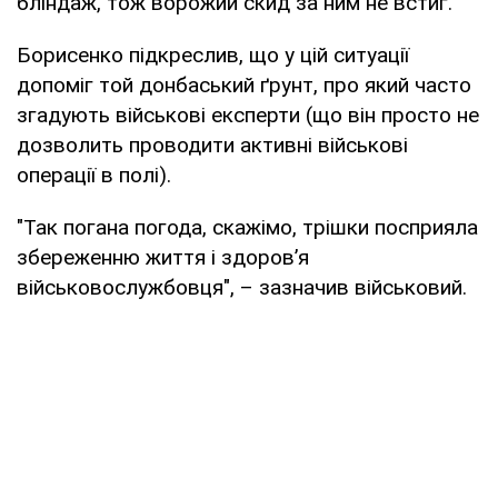
бліндаж, тож ворожий скид за ним не встиг.
Борисенко підкреслив, що у цій ситуації
допоміг той донбаський ґрунт, про який часто
згадують військові експерти (що він просто не
дозволить проводити активні військові
операції в полі).
"Так погана погода, скажімо, трішки посприяла
збереженню життя і здоров’я
військовослужбовця", – зазначив військовий.