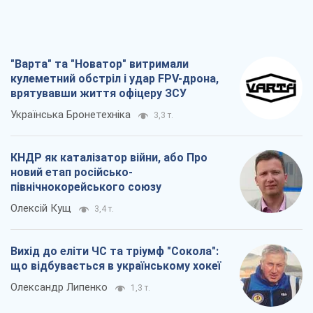
північнокорейського союзу
Олексій Кущ
3,4 т.
Вихід до еліти ЧС та тріумф "Сокола":
що відбувається в українському хокеї
Олександр Липенко
1,3 т.
Що очікує українців у 2026–2028 роках?
Головні висновки з нових прогнозів від
НБУ
Василь Фурман
23,9 т.
Всі думки