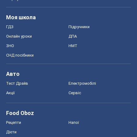
Тест Драйв
Електромобілі
Акції
Сервіс
Food Oboz
Рецепти
Напої
Дієти
Економіка
Ринки та компанії
Макроекономіка
MedOboz
Новини медицини
MAMACLUB
Шоу