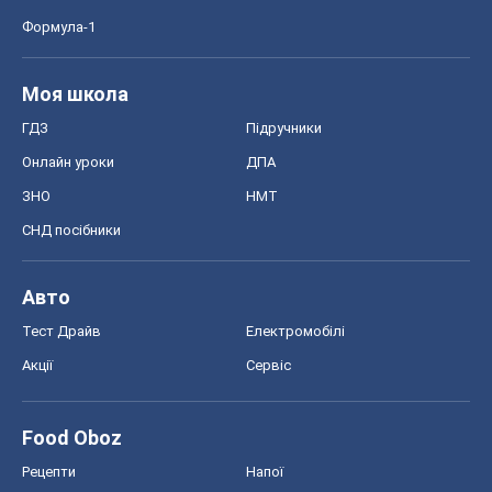
Авто
Тест Драйв
Електромобілі
Акції
Сервіс
Food Oboz
Рецепти
Напої
Дієти
Економіка
Ринки та компанії
Макроекономіка
MedOboz
Новини медицини
MAMACLUB