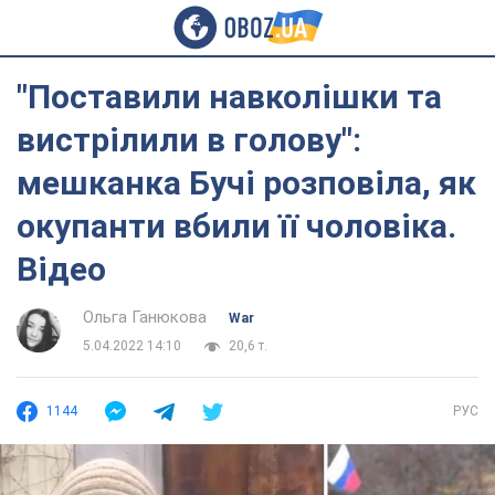
"Поставили навколішки та
вистрілили в голову":
мешканка Бучі розповіла, як
окупанти вбили її чоловіка.
Відео
Ольга Ганюкова
War
5.04.2022 14:10
20,6 т.
1144
РУС