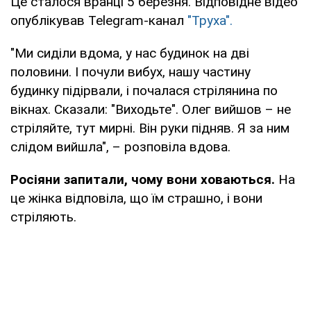
Це сталося вранці 5 березня. Відповідне відео
опублікував Telegram-канал
"Труха".
"Ми сиділи вдома, у нас будинок на дві
половини. І почули вибух, нашу частину
будинку підірвали, і почалася стрілянина по
вікнах. Сказали: "Виходьте". Олег вийшов – не
стріляйте, тут мирні. Він руки підняв. Я за ним
слідом вийшла", – розповіла вдова.
Росіяни запитали, чому вони ховаються.
На
це жінка відповіла, що їм страшно, і вони
стріляють.