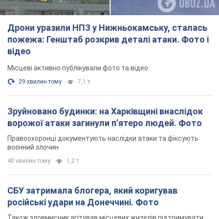
Правоохоронці документують наслідки атаки та фіксують
воєнний злочин
40 хвилин тому
1,2 т.
СБУ затримала блогера, який коригував
російські удари на Донеччині. Фото
Також зловмисник агітував місцевих жителів підтримувати
російські збройні формування
годину тому
1,1 т.