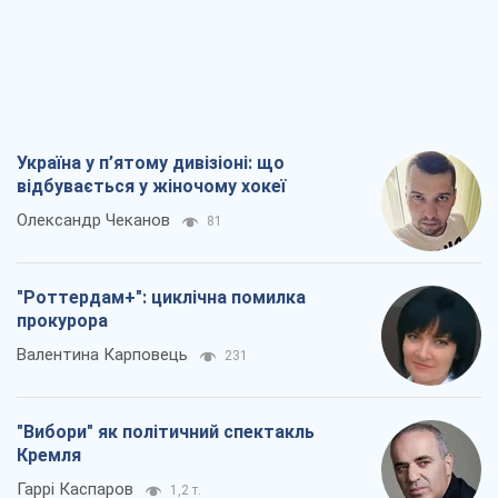
"Роттердам+": циклічна помилка
прокурора
Валентина Карповець
231
"Вибори" як політичний спектакль
Кремля
Гаррі Каспаров
1,2 т.
РФ, каже турецьке МЗС, завдасть по
Україні ядерного удару (а Київ мер
знищує й без цього)
Олександр Кірш
4,6 т.
Всі думки