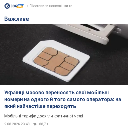
Українці масово переносять свої мобільні
номери на одного й того самого оператора: на
який найчастіше переходять
Мобільні тарифи досягли критичної межі
9.08.2026 23:48
68,7 т.
Українців планують виселяти з
квартир: "слуга народу" розповіла,
хто ухвалюватиме рішення про
знесення будинків
Чому хочуть зносити оселі українців
9.08.2026 23:18
61,0 т.
Українці масово купують дорогі нові
авто: скільки коштує