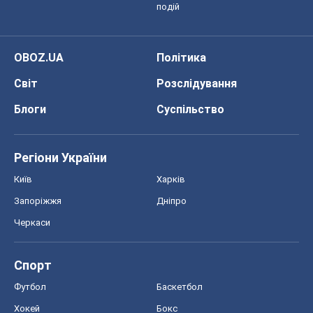
Запоріжжя
Дніпро
Черкаси
Спорт
Футбол
Баскетбол
Хокей
Бокс
Формула-1
Моя школа
ГДЗ
Підручники
Онлайн уроки
ДПА
ЗНО
НМТ
СНД посібники