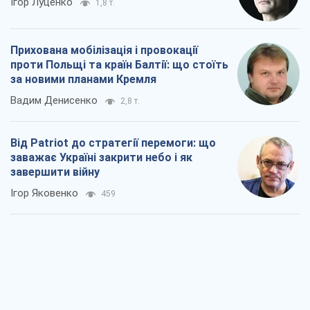
Ігор Яковенко
459
Україна у п’ятому дивізіоні: що
відбувається у жіночому хокеї
Олександр Чеканов
81