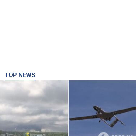
Дрони уразили НПЗ у Нижньокамську, сталась
пожежа: Генштаб розкрив деталі атаки. Фото і
відео
Місцеві активно публікували фото та відео
29 хвилин тому
7,1 т.
Зруйновано будинки: на Харківщині внаслідок
ворожої атаки загинули п’ятеро людей. Фото