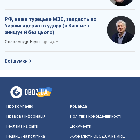
Про компанію
Команда
Правова інформація
Політика конфіденційності
Реклама на сайті
Документи
Редакційна політика
Журналісти OBOZ.UA на місці
подій
OBOZ.UA
Політика
Світ
Розслідування
Блоги
Суспільство
Регіони України
Київ
Харків