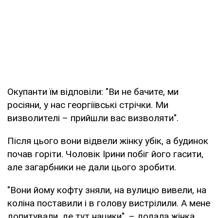
Окупанти їм відповіли: "Ви не бачите, ми
росіяни, у нас георгіївські стрічки. Ми
визволителі – прийшли вас визволяти".
Після цього вони відвели жінку убік, а будинок
почав горіти. Чоловік Ірини побіг його гасити,
але загарбники не дали цього зробити.
"Вони йому кофту зняли, на вулицю вивели, на
коліна поставили і в голову вистрілили. А мене
допитували, де тут нацики", – додала жінка.