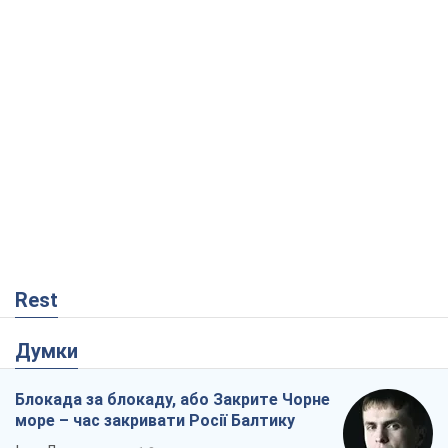
Rest
Думки
Блокада за блокаду, або Закрите Чорне
море – час закривати Росії Балтику
Ігор Луценко
1,8 т.
Прихована мобілізація і провокації
проти Польщі та країн Балтії: що стоїть
за новими планами Кремля
Вадим Денисенко
2,8 т.
Від Patriot до стратегії перемоги: що
заважає Україні закрити небо і як
завершити війну