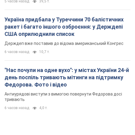
5 часов назад
39,5 т.
Україна придбала у Туреччини 70 балістичних
ракет і багато іншого озброєння: у Держдепі
США оприлюднили список
Держдеп вже поставив до відома американський Конгрес
6 часов назад
10,7 т.
"Нас почули на одне вухо": у містах України 24-й
день поспіль тривають мітинги на підтримку
Федорова. Фото і відео
Антиурядові виступи з вимогою повернути Федорова досі
тривають
6 часов назад
4,0 т.