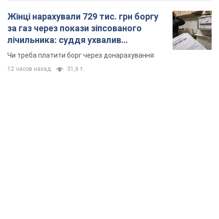
Жінці нарахували 729 тис. грн боргу
за газ через покази зіпсованого
лічильника: суддя ухвалив
неочікуване рішення
Чи треба платити борг через донарахування
12 часов назад
31,6 т.