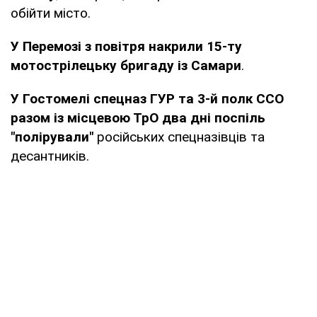
обійти місто.
У Перемозі з повітря накрили 15-ту
мотострілецьку бригаду із Самари
.
У Гостомелі спецназ ГУР та 3-й полк ССО
разом із місцевою ТрО два дні поспіль
"полірували"
російських спецназівців та
десантників.