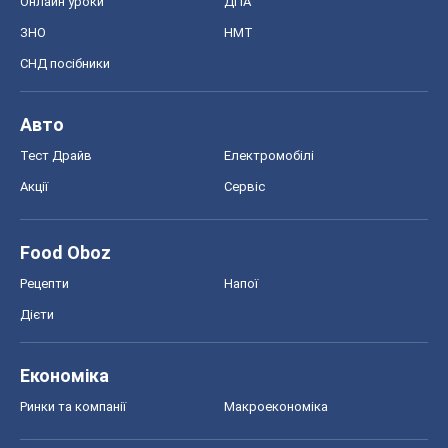
Онлайн уроки
ДПА
ЗНО
НМТ
СНД посібники
Авто
Тест Драйв
Електромобілі
Акції
Сервіс
Food Oboz
Рецепти
Напої
Дієти
Економіка
Ринки та компанії
Макроекономіка