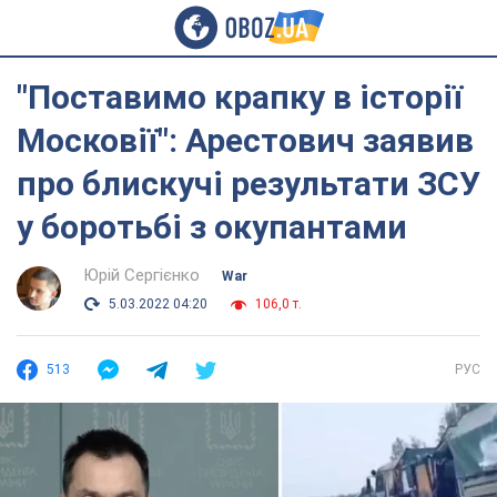
"Поставимо крапку в історії
Московії": Арестович заявив
про блискучі результати ЗСУ
у боротьбі з окупантами
Юрій Сергієнко
War
5.03.2022 04:20
106,0 т.
513
РУС