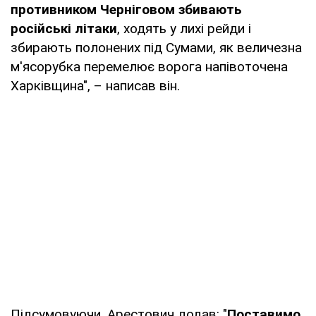
противником Черніговом збивають
російські літаки
, ходять у лихі рейди і
збирають полонених під Сумами, як величезна
м'ясорубка перемелює ворога напівоточена
Харківщина", – написав він.
Підсумовуючи, Арестович додав: "
Поставимо