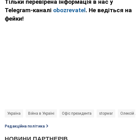
Тільки перевірена інформація в нас у
Telegram-каналі
obozrevatel
. Не ведіться на
фейки!
Україна
Війна в Україні
Офіс президента
stopwar
Олексій Ар
Редакційна політика