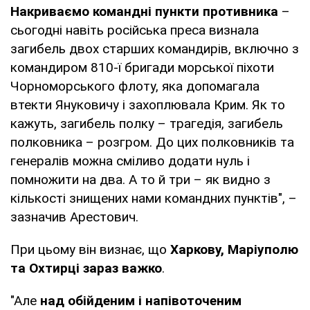
Накриваємо командні пункти противника
–
сьогодні навіть російська преса визнала
загибель двох старших командирів, включно з
командиром 810-ї бригади морської піхоти
Чорноморського флоту, яка допомагала
втекти Януковичу і захоплювала Крим. Як то
кажуть, загибель полку – трагедія, загибель
полковника – розгром. До цих полковників та
генералів можна сміливо додати нуль і
помножити на два. А то й три – як видно з
кількості знищених нами командних пунктів", –
зазначив Арестович.
При цьому він визнає, що
Харкову, Маріуполю
та Охтирці зараз важко
.
"Але
над обійденим і напівоточеним