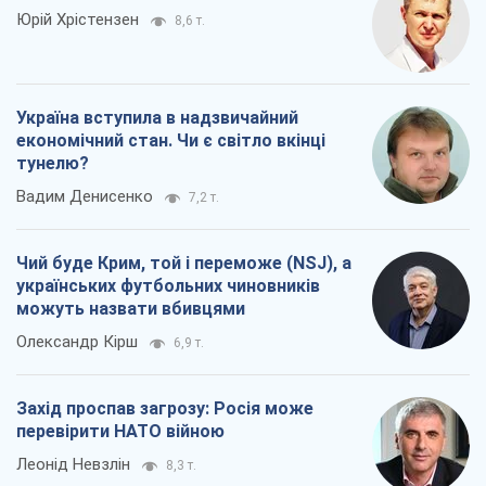
Юрій Хрістензен
8,6 т.
Україна вступила в надзвичайний
економічний стан. Чи є світло вкінці
тунелю?
Вадим Денисенко
7,2 т.
Чий буде Крим, той і переможе (NSJ), а
українських футбольних чиновників
можуть назвати вбивцями
Олександр Кірш
6,9 т.
Захід проспав загрозу: Росія може
перевірити НАТО війною
Леонід Невзлін
8,3 т.