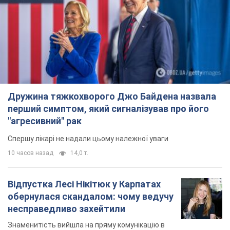
Дружина тяжкохворого Джо Байдена назвала
перший симптом, який сигналізував про його
"агресивний" рак
Спершу лікарі не надали цьому належної уваги
10 часов назад
14,0 т.
Відпустка Лесі Нікітюк у Карпатах
обернулася скандалом: чому ведучу
несправедливо захейтили
Знаменитість вийшла на пряму комунікацію в