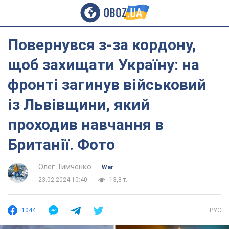
Повернувся з-за кордону,
щоб захищати Україну: на
фронті загинув військовий
із Львівщини, який
проходив навчання в
Британії. Фото
Олег Тимченко
War
23.02.2024 10:40
13,8 т.
1044
РУС