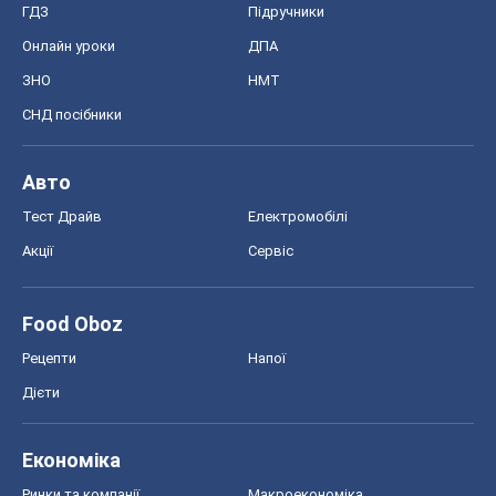
ГДЗ
Підручники
Онлайн уроки
ДПА
ЗНО
НМТ
СНД посібники
Авто
Тест Драйв
Електромобілі
Акції
Сервіс
Food Oboz
Рецепти
Напої
Дієти
Економіка
Ринки та компанії
Макроекономіка