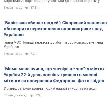
Європейські партнери долучаються до спільного проєкту
3 часа назад
37,8 т.
"Балістика вбиває людей": Сікорський закликав
обговорити перехоплення ворожих ракет над
Україною
Глава МЗС Польщі закликав до збиття російських ракет над
Україною
3 часа назад
7,2 т.
"Мама мене вчила, що зневіра це зло": у містах
України 22-й день поспіль тривають масові
мітинги за повернення Федорова. Фото і відео
У різних регіонах країни люди й надалі виходять на акції
31 минуту назад
729