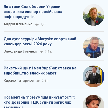
Як атаки Сил оборони України
скоротили експорт російських
нафтопродуктів
Андрій Клименко
1,7 т.
Два супертурніри Магучіх: спортивний
календар осені 2026 року
Олександр Липенко
3,9 т.
Ракетний щит і меч України: ставка на
виробництво власних ракет
Кирило Татарінов
2,4 т.
Посмертна "презумпція винуватості":
хто дозволив ТЦК судити загиблих
захисників