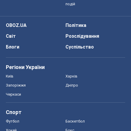
Регіони України
Київ
Харків
Запоріжжя
Дніпро
Черкаси
Спорт
Футбол
Баскетбол
Хокей
Бокс
Формула-1
Моя школа
ГДЗ
Підручники
Онлайн уроки
ДПА
ЗНО
НМТ