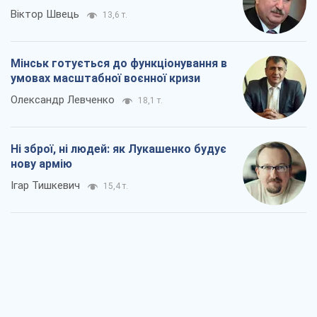
Ні зброї, ні людей: як Лукашенко будує
нову армію
Ігар Тишкевич
15,4 т.
Коли закінчиться війна?
Юрій Хрістензен
10,7 т.