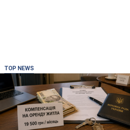
TOP NEWS
Нардепи взяли гроші з бюджету на оренду
елітних квартир у Києві: хто з парламентарів
просив кошти та де поселився
Як працює особлива соціальна гарантія та хто нею
користується
2 години тому
30,5 т.