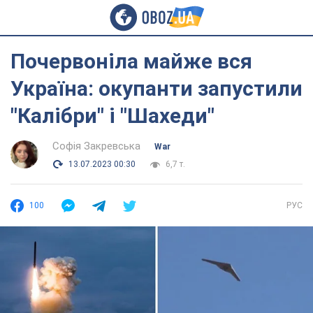
Почервоніла майже вся
Україна: окупанти запустили
"Калібри" і "Шахеди"
Софія Закревська
War
13.07.2023 00:30
6,7 т.
100
РУС