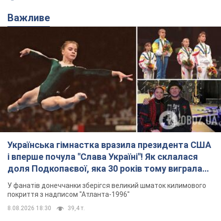
Українська гімнастка вразила президента США
і вперше почула "Слава Україні"! Як склалася
доля Подкопаєвої, яка 30 років тому виграла
"золото" Олімпіади
У фанатів донеччанки зберігся великий шматок килимового
покриття з надписом "Атланта-1996"
8.08.2026 18:30
39,4 т.
На Прикарпатті після аномальної
спеки пройшла потужна злива:
дороги перетворились на річки.
Відео
Негода накрила Івано-Франківщину та
курортний Буковель
8.08.2026 09:27
40,0 т.