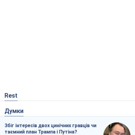
Rest
Думки
Збіг інтересів двох цинічних гравців чи
таємний план Трампа і Путіна?
Віктор Швець
13,6 т.
Мінськ готується до функціонування в
умовах масштабної воєнної кризи
Олександр Левченко
18,1 т.