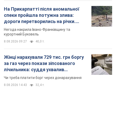
Жінці нарахували 729 тис. грн боргу
за газ через покази зіпсованого
лічильника: суддя ухвалив
неочікуване рішення
Чи треба платити борг через донарахування
8.08.2026 14:43
32,4 т.