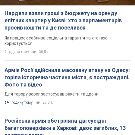
Армія Росії здійснила масовану атаку на Одесу:
горіла історична частина міста, є постраждалі.
Фото та відео
Для терору ворог застосував ракети та дрони
годину тому
20,3 т.
Російська армія обстріляла дві сусідні
багатоповерхівки в Харкові: двоє загиблих, 13
постраждалих
Ворог навмисно обстрілює житлові будинки
годину тому
1,1 т.