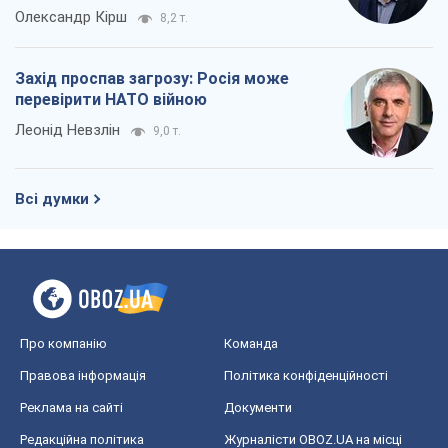
Всі думки
Про компанію
Команда
Правова інформація
Політика конфіденційності
Реклама на сайті
Документи
Редакційна політика
Журналісти OBOZ.UA на місці
подій
OBOZ.UA
Політика
Світ
Розслідування
Блоги
Суспільство