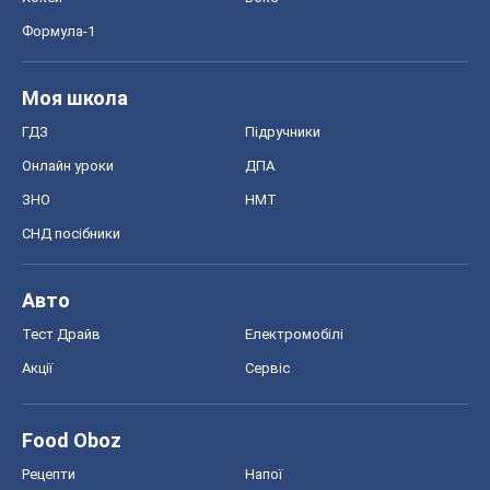
СНД посібники
Авто
Тест Драйв
Електромобілі
Акції
Сервіс
Food Oboz
Рецепти
Напої
Дієти
Економіка
Ринки та компанії
Макроекономіка
MedOboz