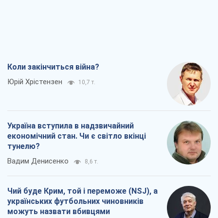
Україна вступила в надзвичайний
економічний стан. Чи є світло вкінці
тунелю?
Вадим Денисенко
8,6 т.
Чий буде Крим, той і переможе (NSJ), а
українських футбольних чиновників
можуть назвати вбивцями
Олександр Кірш
8,2 т.
Захід проспав загрозу: Росія може
перевірити НАТО війною
Леонід Невзлін
9,0 т.