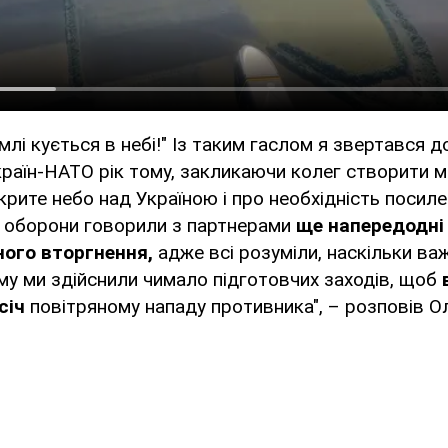
млі кується в небі!" Із таким гаслом я звертався 
країн-НАТО рік тому, закликаючи колег створити мі
акрите небо над Україною і про необхідність посиле
ї оборони говорили з партнерами
ще напередодні
ого вторгнення,
адже всі розуміли, наскільки в
му ми здійснили чимало підготовчих заходів, щоб
січ
повітряному нападу противника", – розповів О