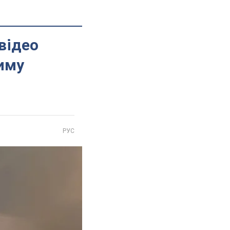
відео
риму
РУС