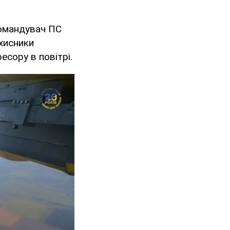
командувач ПС
ахисники
есору в повітрі.