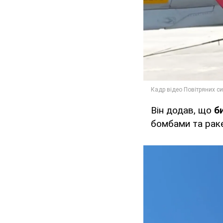
Він додав, що
б
бомбами та раке