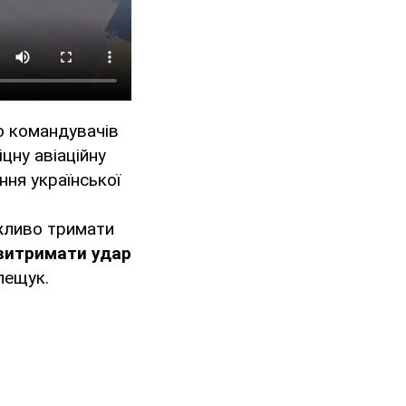
до командувачів
цну авіаційну
ння української
ажливо тримати
витримати удар
лещук.