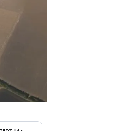
 OBOZ.UA у