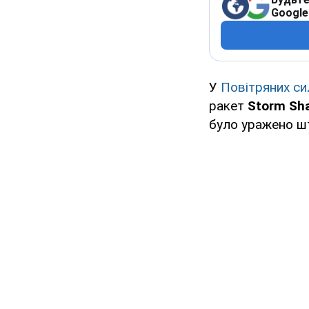
Google
У
Повітряних си
ракет
Storm Sh
було уражено ш