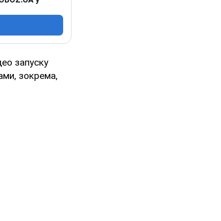
део запуску
ами, зокрема,