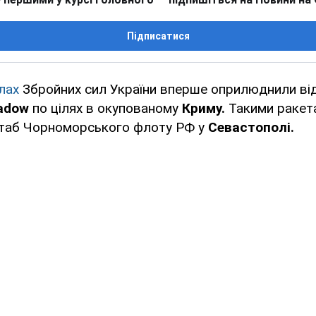
Підписатися
лах
Збройних сил України вперше оприлюднили ві
adow
по цілях в окупованому
Криму.
Такими ракет
таб Чорноморського флоту РФ у
Севастополі.