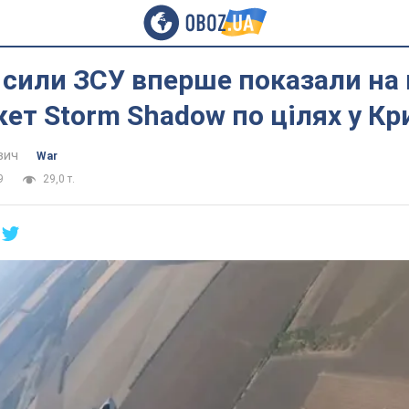
 сили ЗСУ вперше показали на 
кет Storm Shadow по цілях у К
вич
War
9
29,0 т.