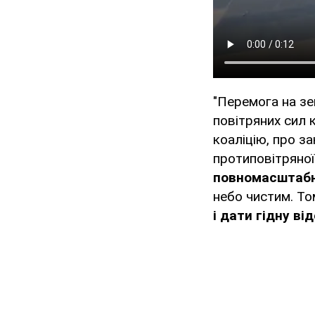
"Перемога на зе
повітряних сил 
коаліцію, про з
протиповітряно
повномасштабн
небо чистим. То
і дати гідну від