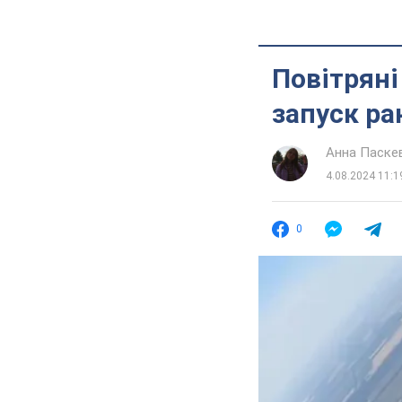
Повітряні
запуск ра
Анна Паске
4.08.2024 11:1
0