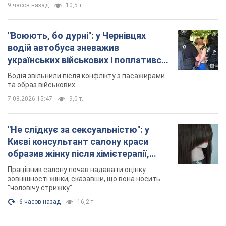
9 часов назад
10,5 т.
"Воюють, бо дурні": у Чернівцях
водій автобуса зневажив
українських військових і поплатився.
Відео
Водія звільнили після конфлікту з пасажирами
та образ військових
7.08.2026 15:47
9,0 т.
"Не слідкує за сексуальністю": у
Києві консультант салону краси
образив жінку після хімієтерапії,
розгорівся скандал. Фото
Працівник салону почав надавати оцінку
зовнішності жінки, сказавши, що вона носить
"чоловічу стрижку"
6 часов назад
16,2 т.