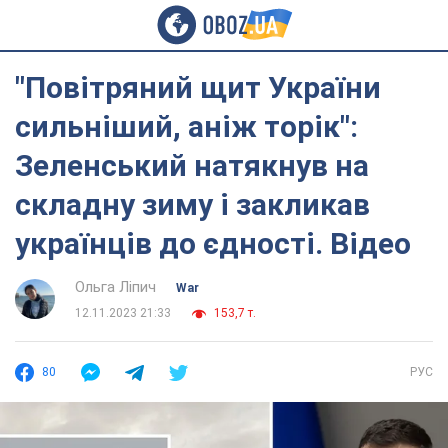
"Повітряний щит України
сильніший, аніж торік":
Зеленський натякнув на
складну зиму і закликав
українців до єдності. Відео
Ольга Ліпич
War
12.11.2023 21:33
153,7 т.
80
РУС