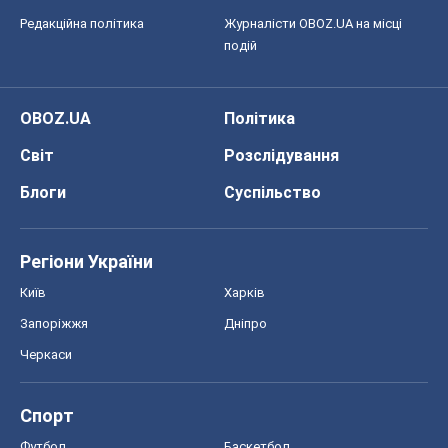
Редакційна політика
Журналісти OBOZ.UA на місці
подій
OBOZ.UA
Політика
Світ
Розслідування
Блоги
Суспільство
Регіони України
Київ
Харків
Запоріжжя
Дніпро
Черкаси
Спорт
Футбол
Баскетбол