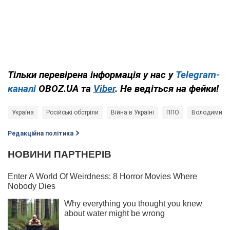
Тільки перевірена інформація у нас у
Telegram-
каналі
OBOZ.UA та
Viber
. Не ведіться на фейки!
Україна
Російські обстріли
Війна в Україні
ППО
Володимир З
Редакційна політика