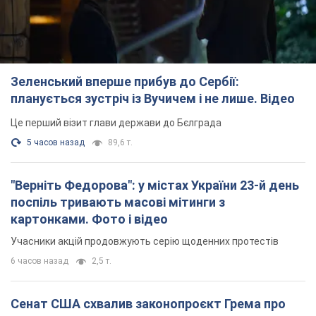
Зеленський вперше прибув до Сербії:
планується зустріч із Вучичем і не лише. Відео
Це перший візит глави держави до Бєлграда
5 часов назад
89,6 т.
"Верніть Федорова": у містах України 23-й день
поспіль тривають масові мітинги з
картонками. Фото і відео
Учасники акцій продовжують серію щоденних протестів
6 часов назад
2,5 т.
Сенат США схвалив законопроєкт Грема про