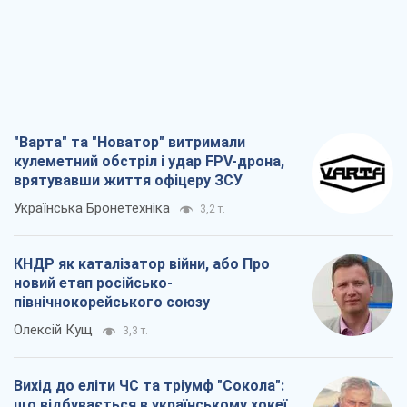
"Варта" та "Новатор" витримали
кулеметний обстріл і удар FPV-дрона,
врятувавши життя офіцеру ЗСУ
Українська Бронетехніка
3,2 т.
КНДР як каталізатор війни, або Про
новий етап російсько-
північнокорейського союзу
Олексій Кущ
3,3 т.
Вихід до еліти ЧС та тріумф "Сокола":
що відбувається в українському хокеї