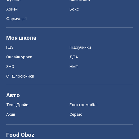
Хокей
Бокс
Формула-1
Моя школа
ГДЗ
Підручники
Онлайн уроки
ДПА
ЗНО
НМТ
СНД посібники
Авто
Тест Драйв
Електромобілі
Акції
Сервіс
Food Oboz