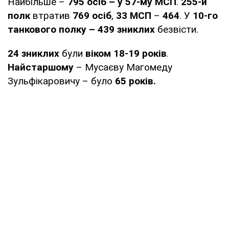
Найбільше –
795 осіб – у 57-му МСП
.
255-й
полк
втратив
769 осіб
,
33 МСП
–
464
. У
10-го
танкового полку – 439 зниклих
безвісти.
24 зниклих
були
віком 18-19 років
.
Найстаршому
– Мусаєву Магомеду
Зульфікаровичу – було
65 років.