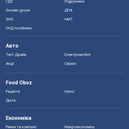
ГДЗ
Підручники
Онлайн уроки
ДПА
ЗНО
НМТ
СНД посібники
Авто
Тест Драйв
Електромобілі
Акції
Сервіс
Food Oboz
Рецепти
Напої
Дієти
Економіка
Ринки та компанії
Макроекономіка