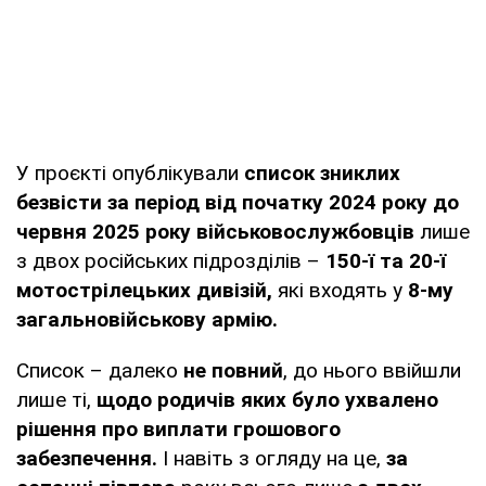
У проєкті опублікували
список зниклих
безвісти за період від початку 2024 року до
червня 2025 року військовослужбовців
лише
з двох російських підрозділів –
150-ї та 20-ї
мотострілецьких дивізій,
які входять у
8-му
загальновійськову армію.
Список – далеко
не повний
, до нього ввійшли
лише ті,
щодо родичів яких було ухвалено
рішення про виплати грошового
забезпечення.
І навіть з огляду на це,
за