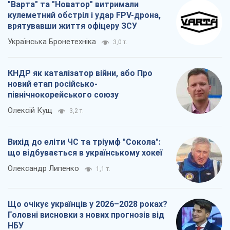
"Варта" та "Новатор" витримали
кулеметний обстріл і удар FPV-дрона,
врятувавши життя офіцеру ЗСУ
Українська Бронетехніка
3,0 т.
КНДР як каталізатор війни, або Про
новий етап російсько-
північнокорейського союзу
Олексій Кущ
3,2 т.
Вихід до еліти ЧС та тріумф "Сокола":
що відбувається в українському хокеї
Олександр Липенко
1,1 т.
Що очікує українців у 2026–2028 роках?
Головні висновки з нових прогнозів від
НБУ