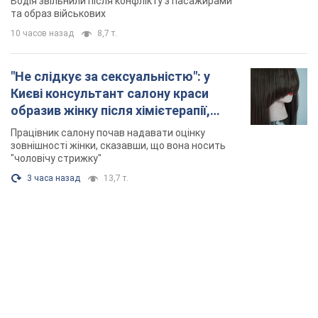
Водія звільнили після конфлікту з пасажирами
та образ військових
10 часов назад
8,7 т.
"Не слідкує за сексуальністю": у
Києві консультант салону краси
образив жінку після хімієтерапії,
розгорівся скандал. Фото
Працівник салону почав надавати оцінку
зовнішності жінки, сказавши, що вона носить
"чоловічу стрижку"
3 часа назад
13,7 т.