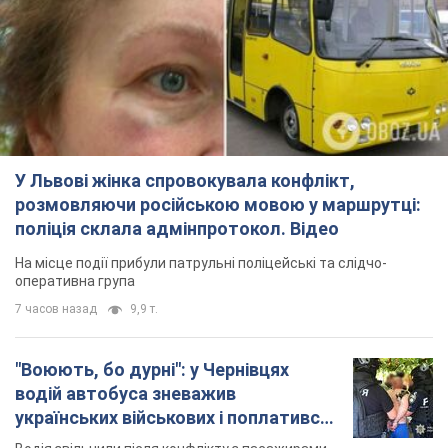
У Львові жінка спровокувала конфлікт,
розмовляючи російською мовою у маршрутці:
поліція склала адмінпротокол. Відео
На місце події прибули патрульні поліцейські та слідчо-
оперативна група
7 часов назад
9,9 т.
"Воюють, бо дурні": у Чернівцях
водій автобуса зневажив
українських військових і поплатився.
Відео