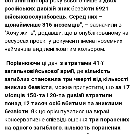
останні півтора
року всього лише
з двох
російських дивізій зник
безвісти
6921
військовослужбовець. Серед них
–
щонайменше 316 іноземців",
– зазначили в
"Хочу жить", додавши, що в опублікованому на
ресурсах проєкту документі імена іноземних
найманців виділені жовтим кольором.
"Порівнюючи
ці дані
з втратами 41-ї
загальновійськової армії
, де
кількість
загиблих становила три чверті від кількості
зниклих безвісти
, можна припустити, що
за 17
місяців 150-та і 20-та дивізії втратили
понад 12 тисяч осіб вбитими та зниклими
безвісти
. Якщо орієнтуватися на вкрай
консервативне співвідношення
три поранених
на одного загиблого
,
кількість поранених