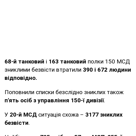
68-й танковий
і
163 танковий
полки 150 МСД
зниклими безвісти втратили
390 і 672 людини
відповідно.
Поповнили списки безслідно зниклих також
п'ять осіб з управління 150-ї дивізії
.
У
20-й МСД
ситуація схожа –
3177 зниклих
безвісти
.