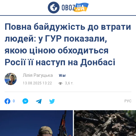
Повна байдужість до втрати
людей: у ГУР показали,
якою ціною обходиться
Росії її наступ на Донбасі
Лілія Рагуцька
War
13.08.2025 13:22
3,6 т.
0
РУС