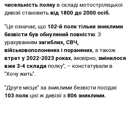
чисельність полку
в складі мотострілецької
дивізії становить
від 1800 до 2000 осіб.
"Це означає, що
102-й полк тільки зниклими
безвісти був обнулений повністю
. З
урахуванням
загиблих, СВЧ,
військовополонених і поранених
, а також
втрат у 2022-2023 роках
, імовірно,
змінилося
вже 3-4 склади
полку", – констатували в
"Хочу жить".
"Друге місце" за зниклими безвісти посідає
103 полк
цієї ж дивізії з
806 зниклими.