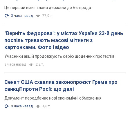
Це перший візит глави держави до Бєлграда
3 часа назад
77,0 т.
"Верніть Федорова": у містах України 23-й день
поспіль тривають масові мітинги з
картонками. Фото і відео
Учасники акцій продовжують серію щоденних протестів
3 часа назад
2,2 т.
Сенат США схвалив законопроєкт Грема про
санкції проти Росії: що далі
Документ передбачає нові економічні обмеження
3 часа назад
4,6 т.