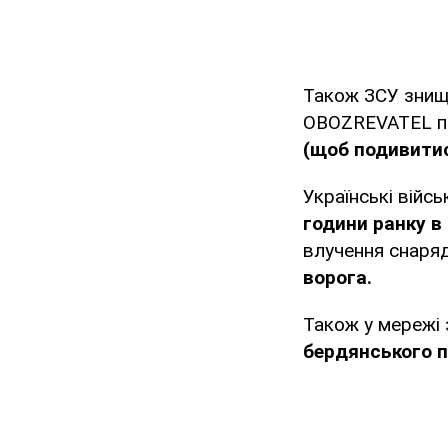
Також ЗСУ знище
OBOZREVATEL пов
(щоб подивитис
Українські війс
години ранку в
влучення снаря
ворога.
Також у мережі 
бердянського п