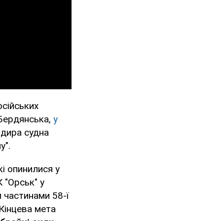
осійських
 Бердянська,
у
дира судна
у".
і опинилися у
 "Орськ" у
и частинами 58-ї
 Кінцева мета