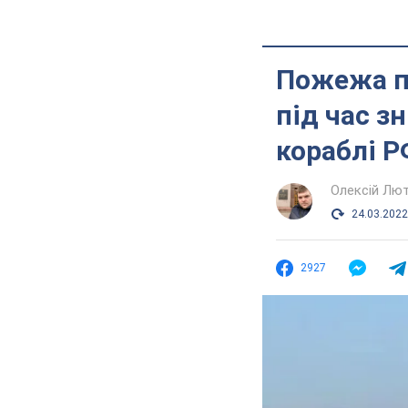
Пожежа пе
під час з
кораблі Р
Олексій Лю
24.03.2022
2927