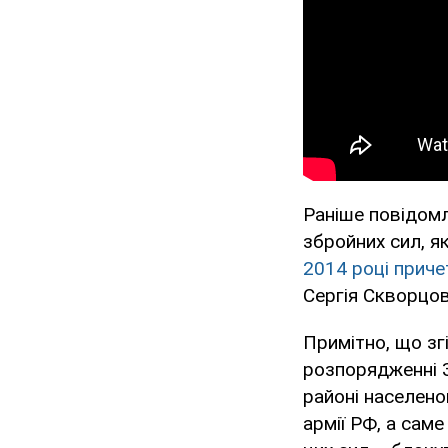
Раніше повідомл
збройних сил, я
2014 році приче
Сергія Скворцов
Примітно, що зг
розпорядженні З
районі населеног
армії РФ, а сам