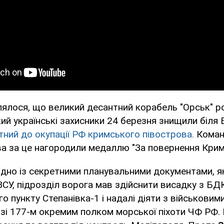
ялося, що великий десантний корабель "Орськ" р
кий українські захисники 24 березня знищили біля
тний до окупації РФ кримського півострова.
Коман
а за це нагородили медаллю "За повернення Крим
ідно із секретними планувальними документами, як
СУ, підрозділ ворога мав здійснити висадку з БДК
о пункту Степанівка-1 і надалі діяти з військовим
е зі 177-м окремим полком морської піхоти ЧФ РФ.