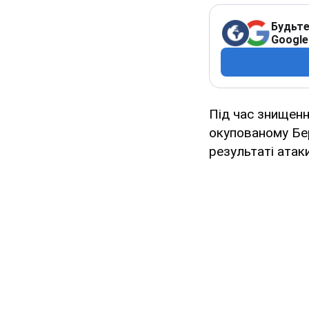
Будьте
Google
Під час знищен
окупованому Бе
результаті ата