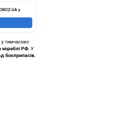
 OBOZ.UA у
 у тимчасово
 кораблі РФ.
У
д боєприпасів.