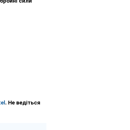
бройні сили
el
. Не ведіться