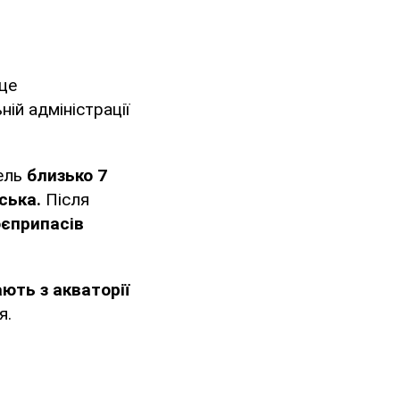
це
ій адміністрації
бель
близько 7
ська.
Після
єприпасів
ають з акваторії
я.