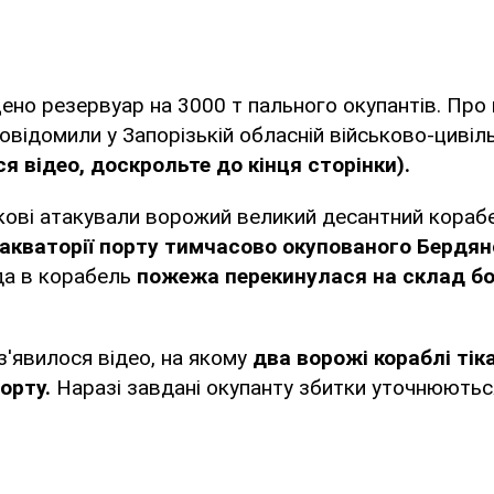
но резервуар на 3000 т пального окупантів. Про 
ідомили у Запорізькій обласній військово-цивільн
я відео, доскрольте до кінця сторінки).
ькові атакували ворожий великий десантний кора
 акваторії порту тимчасово окупованого Бердян
да в корабель
пожежа перекинулася на склад бо
з'явилося відео, на якому
два ворожі кораблі тік
орту.
Наразі завдані окупанту збитки уточнюютьс