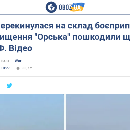
рекинулася на склад боєприп
нищення "Орська" пошкодили щ
Ф. Відео
тіков
War
 10:27
60,7 т.