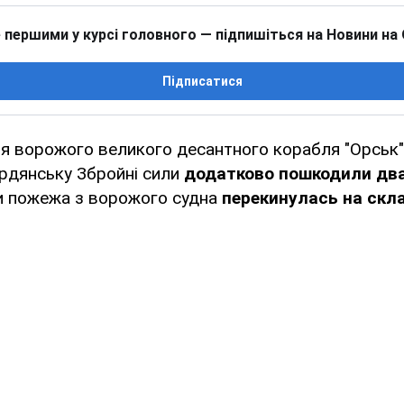
 першими у курсі головного — підпишіться на Новини на
Підписатися
ня ворожого великого десантного корабля "Орськ"
рдянську Збройні сили
додатково пошкодили два
ки пожежа з ворожого судна
перекинулась на скла