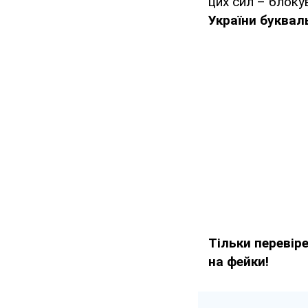
цих сил – блоку
України буквал
Тільки перевір
на фейки!