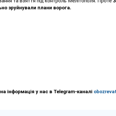
вання та взяття під контроль Мелітополя. Проте
З
ьно зруйнували плани ворога.
ена інформація у нас в Telegram-каналі
obozrevat