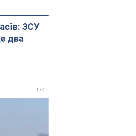
асів: ЗСУ
е два
РУС