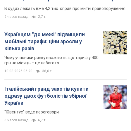
В судах лежать вже 4,2 тис. справ про митні правопорушення
9 часов назад
2,7 т.
Українцям "до межі" підвищили
мобільні тарифи: ціни зросли у
кілька разів
Чому учасники ринку вважають, що тариф у 400
грн на місяць – це небагато
10.08.2026 06:20
36,6 т.
Італійський гранд захотів купити
одразу двох футболістів збірної
України
"Ювентус" веде переговори
6 часов назад
6,7 т.