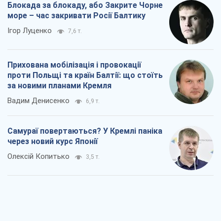
Блокада за блокаду, або Закрите Чорне
море – час закривати Росії Балтику
Ігор Луценко
7,6 т.
Прихована мобілізація і провокації
проти Польщі та країн Балтії: що стоїть
за новими планами Кремля
Вадим Денисенко
6,9 т.
Самураї повертаються? У Кремлі паніка
через новий курс Японії
Олексій Копитько
3,5 т.