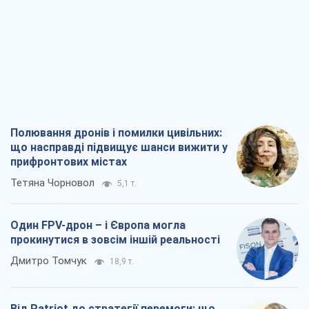
Полювання дронів і помилки цивільних:
що насправді підвищує шанси вижити у
прифронтових містах
Тетяна Чорновол
5,1 т.
Один FPV-дрон – і Європа могла
прокинутися в зовсім іншій реальності
Дмитро Томчук
18,9 т.
Від Patriot до стратегії перемоги: що