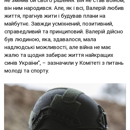
не змінив би свого рішення. Він не став воїном,
він ним народився. Але, як і всі, Валерій любив
життя, прагнув жити і будував плани на
майбутнє. Завжди усміхнений, позитивний,
справедливий та принциповий. Валерій дійсно
був людиною, яка, здавалося, мала
надлюдські можливості, але війна не має
жалю та щодня забирає життя найкращих
синів України", – зазначили у Комітеті з питань
молоді та спорту.