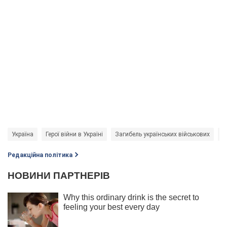
Україна
Герої війни в Україні
Загибель українських військових
В
Редакційна політика