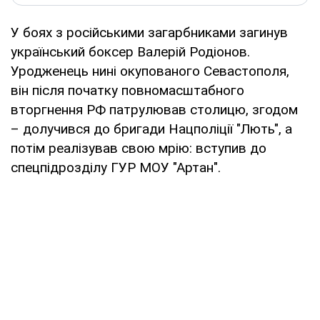
У боях з російськими загарбниками загинув
український боксер Валерій Родіонов.
Уродженець нині окупованого Севастополя,
він після початку повномасштабного
вторгнення РФ патрулював столицю, згодом
– долучився до бригади Нацполіції "Лють", а
потім реалізував свою мрію: вступив до
спецпідрозділу ГУР МОУ "Артан".