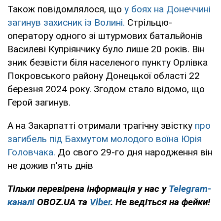
Також повідомлялося, що
у боях на Донеччині
загинув захисник із Волині.
Стрільцю-
оператору одного зі штурмових батальйонів
Василеві Купріянчику було лише 20 років. Він
зник безвісти біля населеного пункту Орлівка
Покровського району Донецької області 22
березня 2024 року. Згодом стало відомо, що
Герой загинув.
А на Закарпатті отримали трагічну звістку
про
загибель під Бахмутом молодого воїна Юрія
Головчака.
До свого 29-го дня народження він
не дожив п'ять днів
Тільки перевірена інформація у нас у
Telegram-
каналі
OBOZ.UA та
Viber
. Не ведіться на фейки!