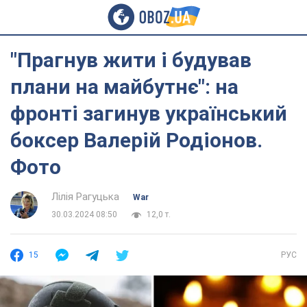
"Прагнув жити і будував
плани на майбутнє": на
фронті загинув український
боксер Валерій Родіонов.
Фото
Лілія Рагуцька
War
30.03.2024 08:50
12,0 т.
15
РУС