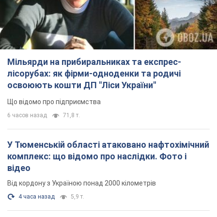
Мільярди на прибиральниках та експрес-
лісорубах: як фірми-одноденки та родичі
освоюють кошти ДП "Ліси України"
Що відомо про підприємства
6 часов назад
71,8 т.
У Тюменській області атаковано нафтохімічний
комплекс: що відомо про наслідки. Фото і
відео
Від кордону з Україною понад 2000 кілометрів
4 часа назад
5,9 т.