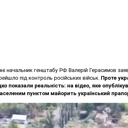
ні начальник генштабу РФ Валерій Герасимов зая
рейшло під контроль російських військ.
Проте укр
ко показали реальність: на відео, яке опубліку
населеним пунктом майорить український прапо