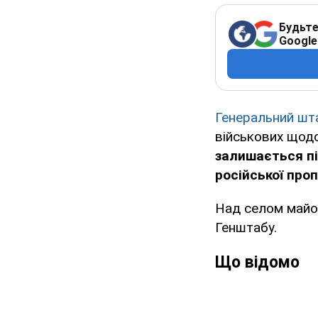
Будьте
Google
Генеральний шта
військових щодо
залишається пі
російської проп
Над селом майо
Генштабу.
Що відомо