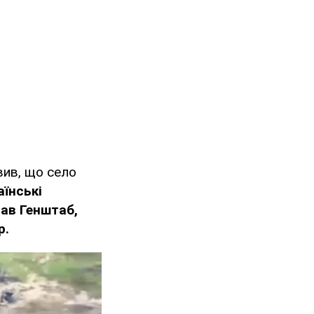
вив, що село
аїнські
вав Генштаб,
р.