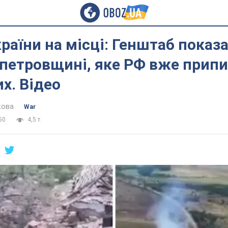
раїни на місці: Генштаб показ
петровщині, яке РФ вже припи
х. Відео
кова
War
50
4,5 т.