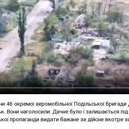
ни 46 окремої аеромобільної Подільської бригади
к. Вони наголосили: Дачне було і залишається під
ької пропаганди видати бажане за дійсне вкотре з