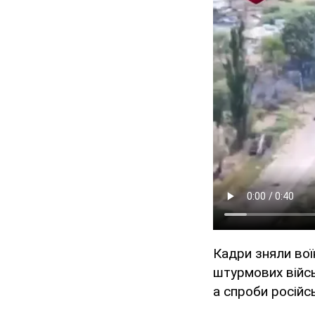
Кадри зняли вої
штурмових війсь
а спроби російс