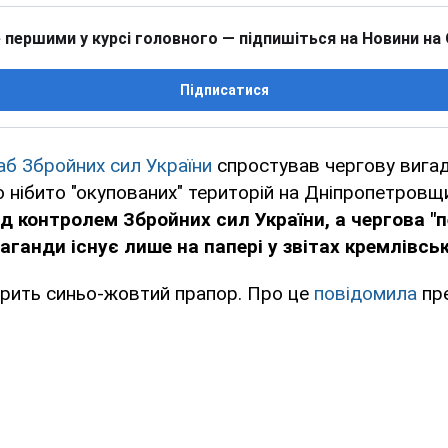
 першими у курсі головного — підпишіться на Новини на
Підписатися
б Збройних сил України
спростував чергову вигад
 нібито "окупованих" територій на Дніпропетровщ
д контролем Збройних сил України, а чергова "
аганди існує лише на папері у звітах кремлівськ
рить синьо-жовтий прапор. Про це
повідомила
пр