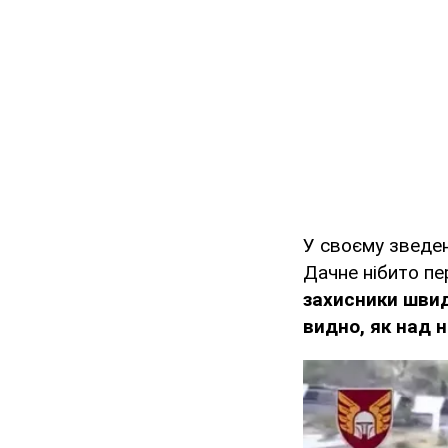
У своєму зведен
Дачне нібито пе
захисники швид
видно, як над 