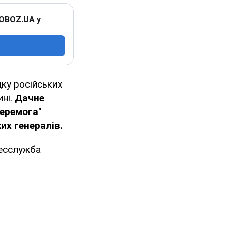
 OBOZ.UA у
ку російських
ині.
Дачне
перемога"
их генералів.
есслужба