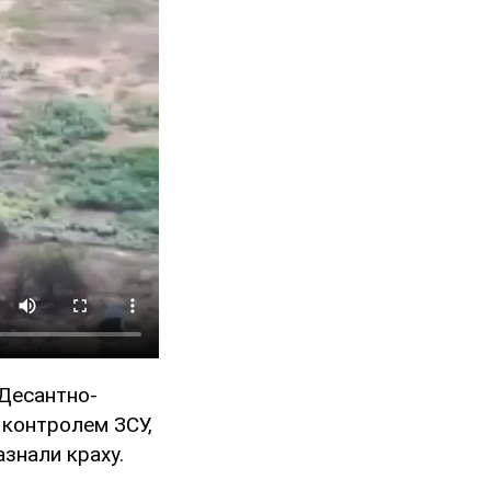
 Десантно-
 контролем ЗСУ,
азнали краху.