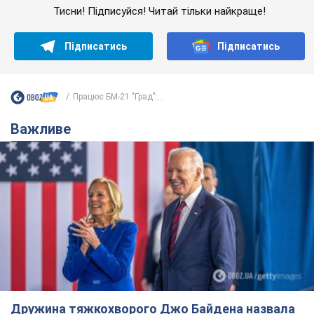
Тисни! Підписуйся! Читай тільки найкраще!
Підписатись
Підписатись
Працює БМ-21 "Град":...
Важливе
Дружина тяжкохворого Джо Байдена назвала