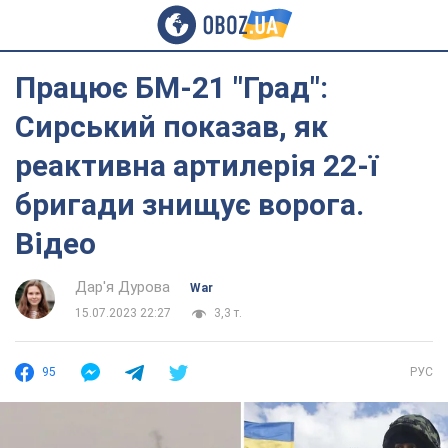
Працює БМ-21 "Град":
Сирський показав, як
реактивна артилерія 22-ї
бригади знищує ворога.
Відео
Дар'я Дурова
War
15.07.2023 22:27
3,3 т.
95
РУС