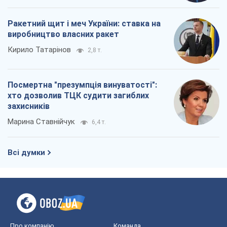
Ракетний щит і меч України: ставка на
виробництво власних ракет
Кирило Татарінов
2,8 т.
Посмертна "презумпція винуватості":
хто дозволив ТЦК судити загиблих
захисників
Марина Ставнійчук
6,4 т.
Всі думки
Про компанію
Команда