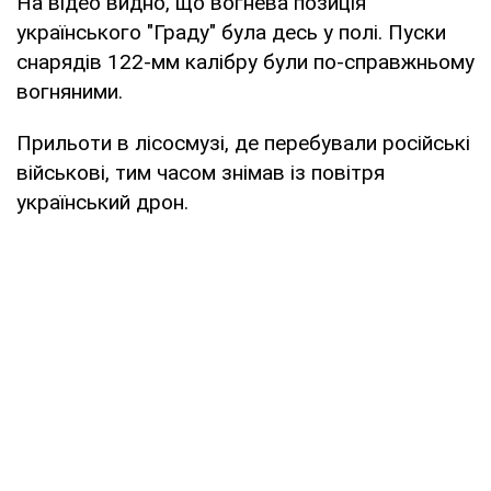
На відео видно, що вогнева позиція
українського "Граду" була десь у полі. Пуски
снарядів 122-мм калібру були по-справжньому
вогняними.
Прильоти в лісосмузі, де перебували російські
військові, тим часом знімав із повітря
український дрон.