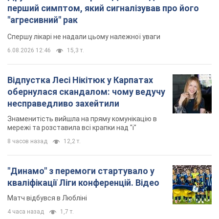
перший симптом, який сигналізував про його
"агресивний" рак
Спершу лікарі не надали цьому належної уваги
6.08.2026 12:46
15,3 т.
Відпустка Лесі Нікітюк у Карпатах
обернулася скандалом: чому ведучу
несправедливо захейтили
Знаменитість вийшла на пряму комунікацію в
мережі та розставила всі крапки над "і"
8 часов назад
12,2 т.
"Динамо" з перемоги стартувало у
кваліфікації Ліги конференцій. Відео
Матч відбувся в Любліні
4 часа назад
1,7 т.