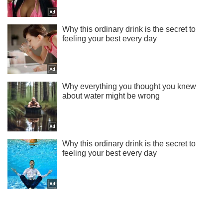
Ти ще не читаєш наш Telegram? А даремно! Підписуйся