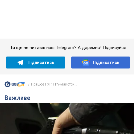
Підписатись
Підписатись
Працює ГУР: FPV-майстри...
Важливе
АЗС "готуються" до суттєвого підвищення цін:
українцям розповіли, чого очікувати
Як на заправках уже змінили вартість пального