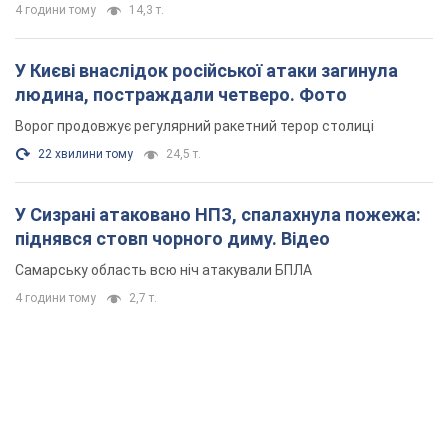
У Сизрані атаковано НПЗ, спалахнула пожежа:
піднявся стовп чорного диму. Відео
Самарську область всю ніч атакували БПЛА
4 години тому
2,7 т.