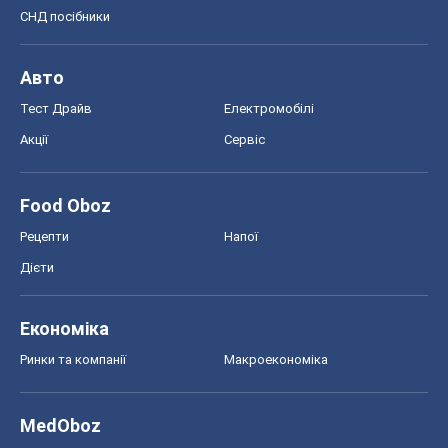
Food Oboz
Рецепти
Напої
Дієти
Економіка
Ринки та компанії
Макроекономіка
MedOboz
Новини медицини
MAMACLUB
Шоу
Афіша
Плітки
Краса
Мода
Жіночий журнал