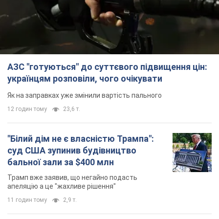
12 годин тому
23,6 т.
"Білий дім не є власністю Трампа":
суд США зупинив будівництво
бальної зали за $400 млн
Трамп вже заявив, що негайно подасть
апеляцію а це "жахливе рішення"
11 годин тому
2,9 т.
Війна змінює не лише тактику: в НГУ
показали інженерні рішення проти
російських FPV-дронів. Фото
Це "постапокаліптична естетика зі світу
"Шаленого Макса"
11 годин тому
9,5 т.