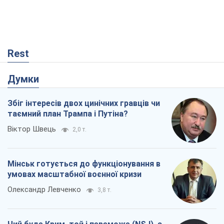
Збіг інтересів двох цинічних гравців чи
таємний план Трампа і Путіна?
Віктор Швець
2,0 т.
Мінськ готується до функціонування в
умовах масштабної воєнної кризи
Олександр Левченко
3,8 т.
Чий буде Крим, той і переможе (NSJ), а
українських футбольних чиновників
можуть назвати вбивцями
Олександр Кірш
1,5 т.