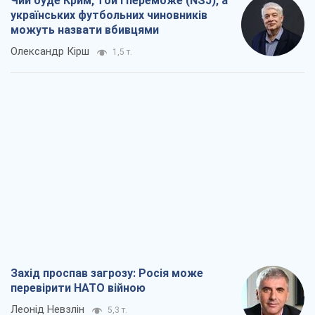
Захід проспав загрозу: Росія може
перевірити НАТО війною
Леонід Невзлін
5,3 т.
"Варта" та "Новатор" витримали
кулеметний обстріл і удар FPV-дрона,
врятувавши життя офіцеру ЗСУ
Українська Бронетехніка
4,3 т.
КНДР як каталізатор війни, або Про