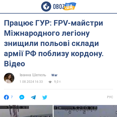
Працює ГУР: FPV-майстри
Міжнародного легіону
знищили польові склади
армії РФ поблизу кордону.
Відео
Іванна Шепель
War
1.08.2024 16:33
9,0 т.
7
РУС