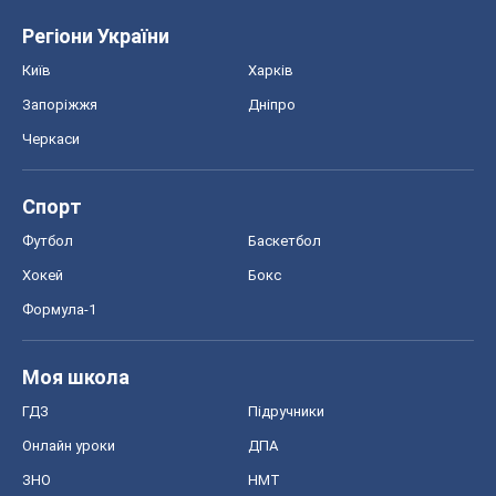
Футбол
Баскетбол
Хокей
Бокс
Формула-1
Моя школа
ГДЗ
Підручники
Онлайн уроки
ДПА
ЗНО
НМТ
СНД посібники
Авто
Тест Драйв
Електромобілі
Акції
Сервіс