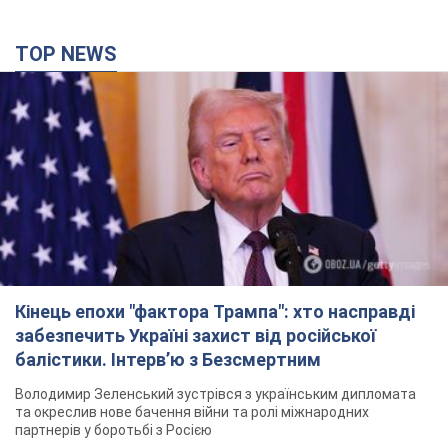
Кінець епохи "фактора Трампа": хто насправді
забезпечить Україні захист від російської
балістики. Інтерв’ю з Безсмертним
Володимир Зеленський зустрівся з українським дипломата
та окреслив нове бачення війни та ролі міжнародних
партнерів у боротьбі з Росією
4 години тому
14,3 т.
У Києві внаслідок російської атаки загинула
людина, постраждали четверо. Фото
Ворог продовжує регулярний ракетний терор столиці
22 хвилини тому
24,5 т.