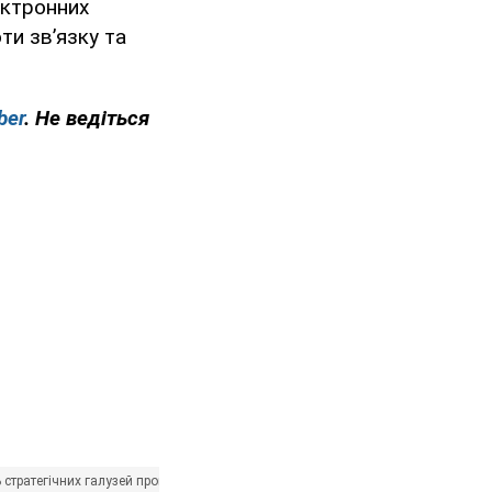
ектронних
ти зв’язку та
ber
. Не ведіться
ь стратегічних галузей промисловості України
Міністерство оборони України