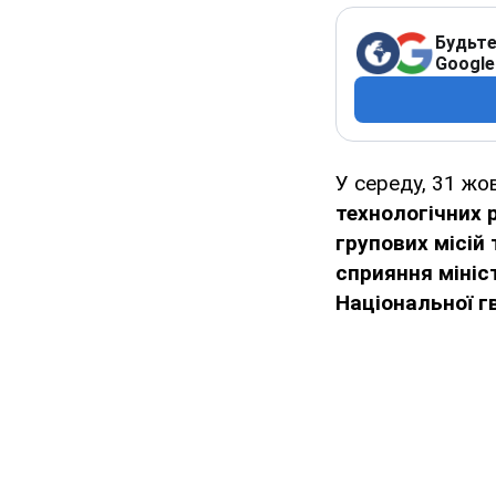
Будьте
Google
У середу, 31 жо
технологічних 
групових місій
сприяння мініс
Національної гв