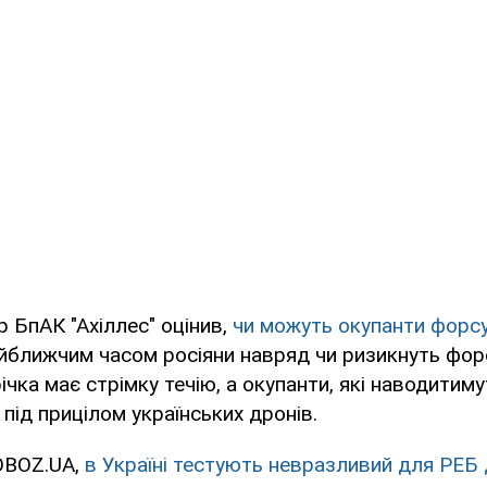
 БпАК "Ахіллес" оцінив,
чи можуть окупанти форсу
йближчим часом росіяни навряд чи ризикнуть фор
ічка має стрімку течію, а окупанти, які наводитим
під прицілом українських дронів.
OBOZ.UA,
в Україні тестують невразливий для РЕБ