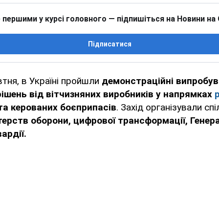
 першими у курсі головного — підпишіться на Новини на
Підписатися
втня, в Україні пройшли
демонстраційні випробу
рішень від вітчизняних виробників у напрямках
 та керованих боєприпасів
. Захід організували сп
терств оборони, цифрової трансформації, Генер
ардії.