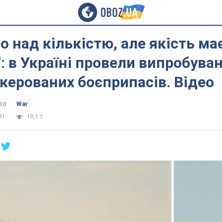
 над кількістю, але якість ма
: в Україні провели випробуван
 керованих боєприпасів. Відео
ва
War
31
10,1 т.