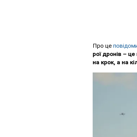
Про це
повідом
рої дронів – ц
на крок, а на к