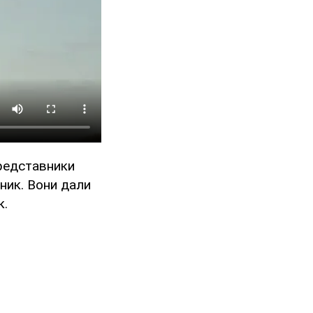
Представники
ник. Вони дали
к.