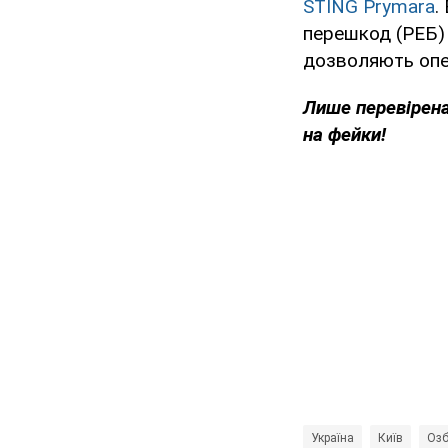
STING Prymara
.
перешкод (РЕБ) 
дозволяють опе
Лише перевірена
на фейки!
Україна
Київ
Озб