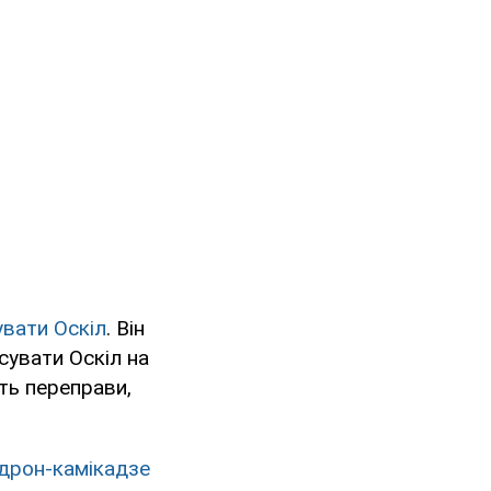
вати Оскіл
. Він
сувати Оскіл на
уть переправи,
 дрон-камікадзе