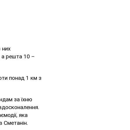
 них
 а решта 10 –
оти понад 1 км з
андам за їхню
 вдосконалення.
ємодії, яка
в Сметанін.