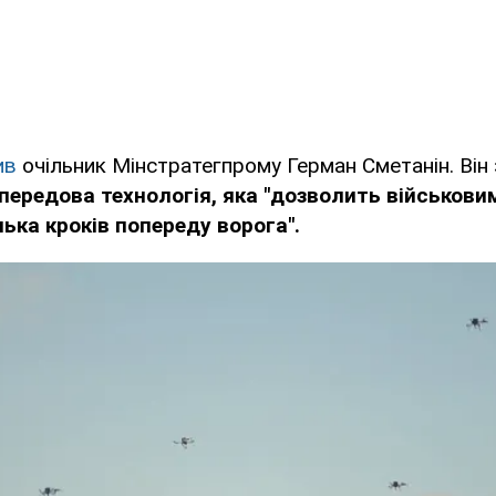
ив
очільник Мінстратегпрому Герман Сметанін. Він
е передова технологія, яка "дозволить військов
ілька кроків попереду ворога".