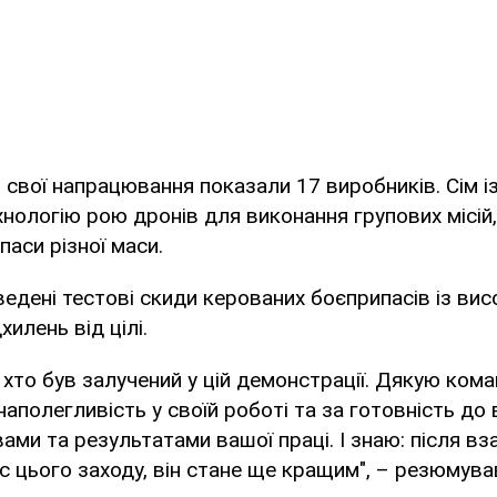
о свої напрацювання показали 17 виробників. Сім із
нологію рою дронів для виконання групових місій,
паси різної маси.
едені тестові скиди керованих боєприпасів із вис
илень від цілі.
, хто був залучений у цій демонстрації. Дякую ком
 наполегливість у своїй роботі та за готовність до
ми та результатами вашої праці. І знаю: після вза
ас цього заходу, він стане ще кращим", – резюмува