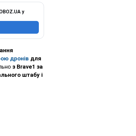
 OBOZ.UA у
вання
рою дронів
для
ільно
з Brave1 за
ального штабу і