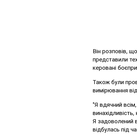
Він розповів, щ
представили тех
керовані боєпри
Також були пров
вимірювання відх
"Я вдячний всім
винахідливість,
Я задоволений ва
відбулась під ч