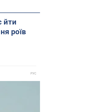
є йти
ня роїв
РУС