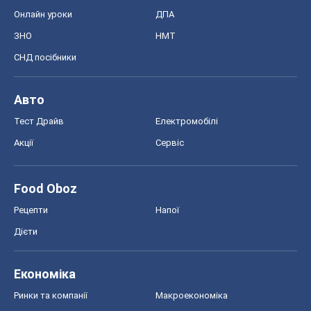
Акції
Сервіс
Food Oboz
Рецепти
Напої
Дієти
Економіка
Ринки та компанії
Макроекономіка
MedOboz
Новини медицини
MAMACLUB
Шоу
Афіша
Плітки