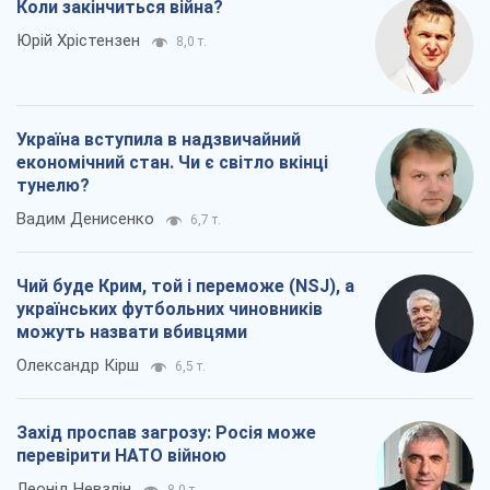
Вадим Денисенко
6,7 т.
Чий буде Крим, той і переможе (NSJ), а
українських футбольних чиновників
можуть назвати вбивцями
Олександр Кірш
6,5 т.
Захід проспав загрозу: Росія може
перевірити НАТО війною
Леонід Невзлін
8,0 т.
Всі думки