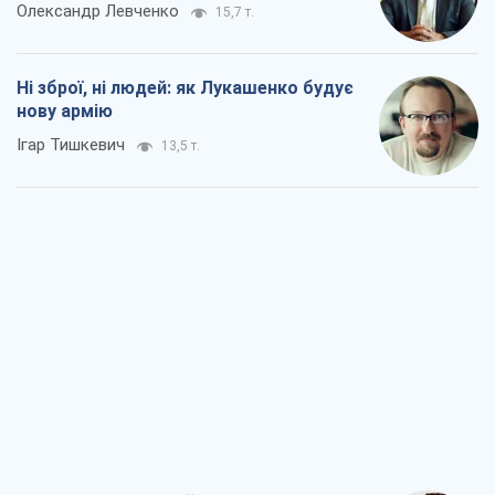
Коли закінчиться війна?
Юрій Хрістензен
8,0 т.
Україна вступила в надзвичайний
економічний стан. Чи є світло вкінці
тунелю?