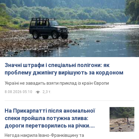
Значні штрафи і спеціальні полігони: як
проблему джипінгу вирішують за кордоном
Україні не завадить взяти приклад із країн Європи
8.08.2026 05:10
2,3 т.
На Прикарпатті після аномальної
спеки пройшла потужна злива:
дороги перетворились на річки.
Відео
Негода накрила Івано-Франківщину та
курортний Буковель
8.08.2026 09:27
31,8 т.
Жінці нарахували 729 тис. грн боргу
за газ через покази зіпсованого
лічильника: суддя ухвалив
неочікуване рішення
Чи треба платити борг через донарахування