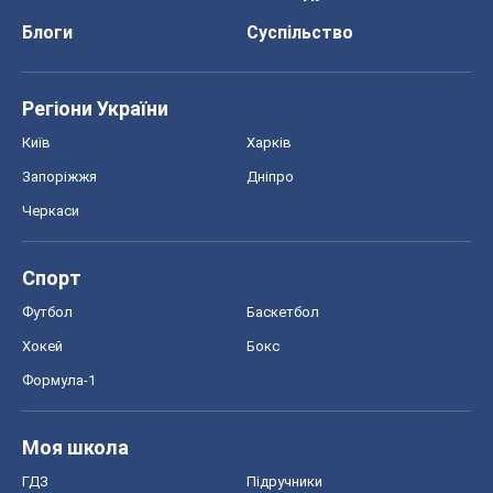
Спорт
Футбол
Баскетбол
Хокей
Бокс
Формула-1
Моя школа
ГДЗ
Підручники
Онлайн уроки
ДПА
ЗНО
НМТ
СНД посібники
Авто
Тест Драйв
Електромобілі