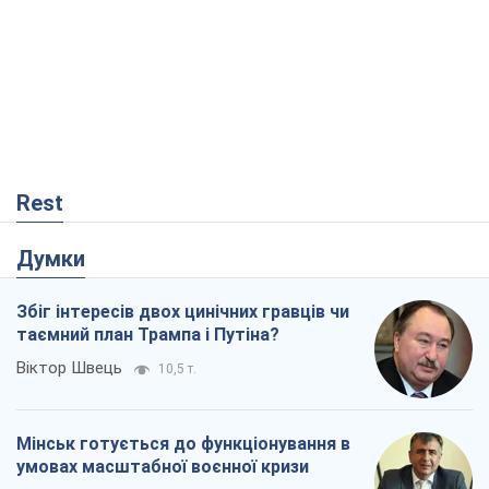
Думки
Збіг інтересів двох цинічних гравців чи
таємний план Трампа і Путіна?
Віктор Швець
10,5 т.
Мінськ готується до функціонування в
умовах масштабної воєнної кризи
Олександр Левченко
15,7 т.
Ні зброї, ні людей: як Лукашенко будує
нову армію
Ігар Тишкевич
13,5 т.