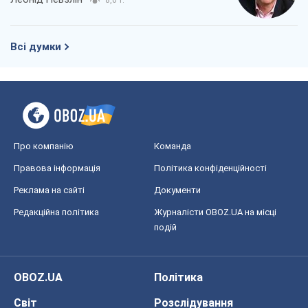
Про компанію
Команда
Правова інформація
Політика конфіденційності
Реклама на сайті
Документи
Редакційна політика
Журналісти OBOZ.UA на місці
подій
OBOZ.UA
Політика
Світ
Розслідування
Блоги
Суспільство
Регіони України
Київ
Харків
Запоріжжя
Дніпро
Черкаси