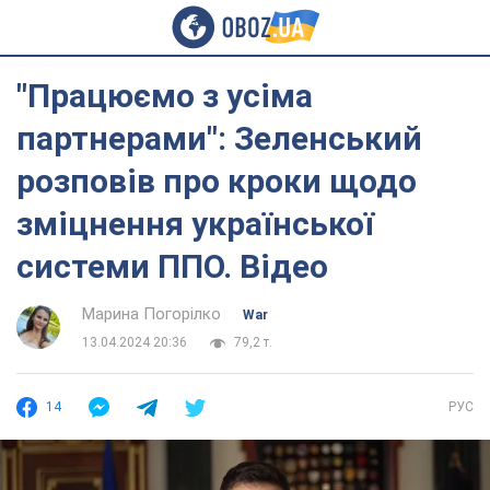
"Працюємо з усіма
партнерами": Зеленський
розповів про кроки щодо
зміцнення української
системи ППО. Відео
Марина Погорілко
War
13.04.2024 20:36
79,2 т.
14
РУС