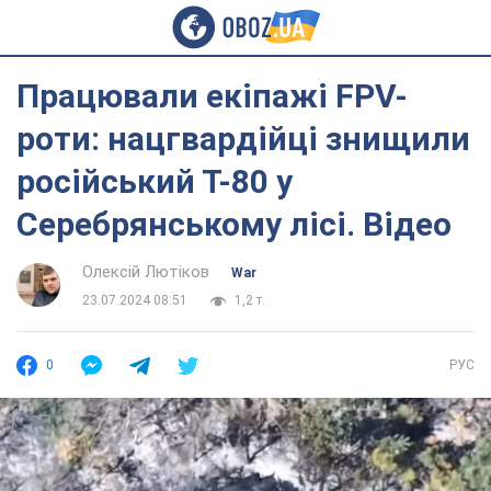
Працювали екіпажі FPV-
роти: нацгвардійці знищили
російський Т-80 у
Серебрянському лісі. Відео
Олексій Лютіков
War
23.07.2024 08:51
1,2 т.
0
РУС