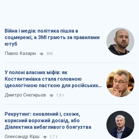
Війна і медіа: політика пішла в
соцмережі, а ЗМІ грають за правилами
ютуб
Павло Казарін
300
У полоні власних міфів: як
Костянтинівка стала головною
ідеологічною пасткою для російських
окупантів
Дмитро Снєгирьов
1,8 т.
Рекрутинг: оновлений і, схоже,
корисний ворожий досвід, або
Діалектика вибагливого боягузтва
Олександр Кірш
1,7 т.