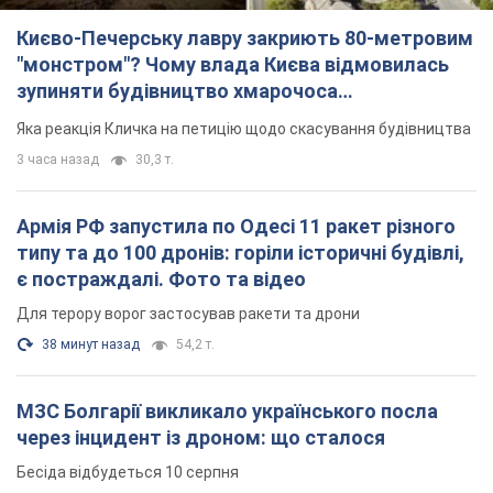
Києво-Печерську лавру закриють 80-метровим
"монстром"? Чому влада Києва відмовилась
зупиняти будівництво хмарочоса
"московського вірянина"
Яка реакція Кличка на петицію щодо скасування будівництва
3 часа назад
30,3 т.
Армія РФ запустила по Одесі 11 ракет різного
типу та до 100 дронів: горіли історичні будівлі,
є постраждалі. Фото та відео
Для терору ворог застосував ракети та дрони
38 минут назад
54,2 т.
МЗС Болгарії викликало українського посла
через інцидент із дроном: що сталося
Бесіда відбудеться 10 серпня