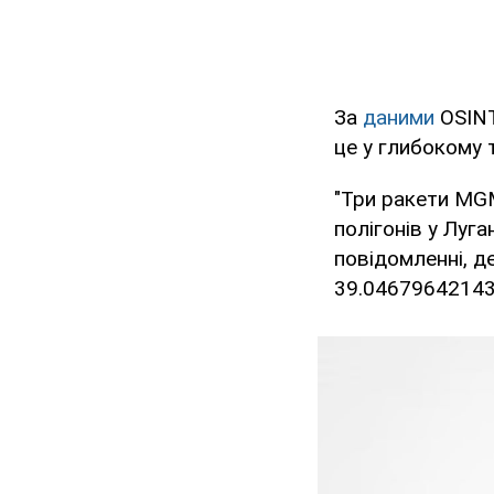
За
даними
OSINT
це у глибокому 
"Три ракети MG
полігонів у Луга
повідомленні, д
39.04679642143