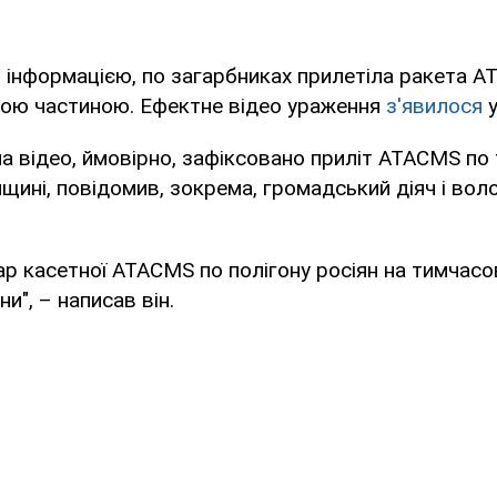
інформацією, по загарбниках прилетіла ракета A
ою частиною. Ефектне відео ураження
з'явилося
у
 на відео, ймовірно, зафіксовано приліт ATACMS по
нщині, повідомив, зокрема, громадський діяч і вол
ар касетної ATACMS по полігону росіян на тимчасо
и", – написав він.