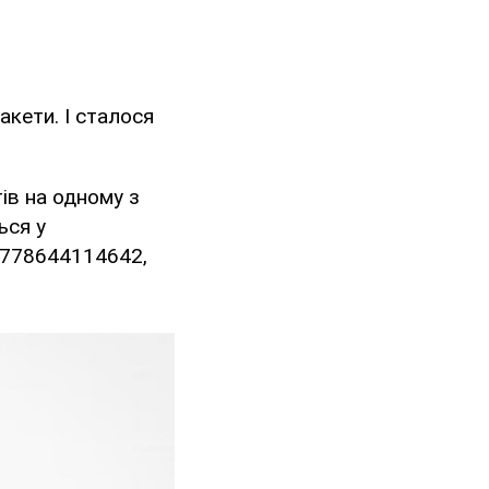
акети. І сталося
ів на одному з
ься у
63778644114642,