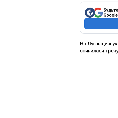
Будьте
Google
На Луганщині ук
опинилася трену