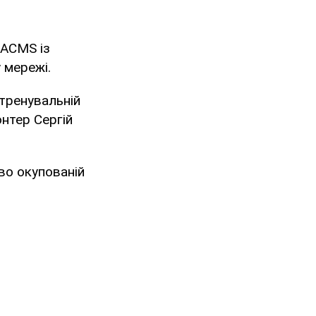
TACMS із
 мережі.
 тренувальній
онтер Сергій
во окупованій