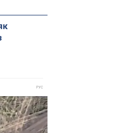
як
з
РУС