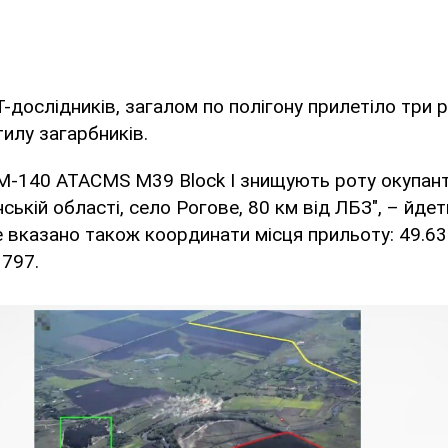
-дослідників, загалом по полігону прилетіло три р
тилу загарбників.
M-140 ATACMS M39 Block I знищують роту окупант
нській області, село Рогове, 80 км від ЛБЗ", – йдет
е вказано також координати місця прильоту: 49.
797.