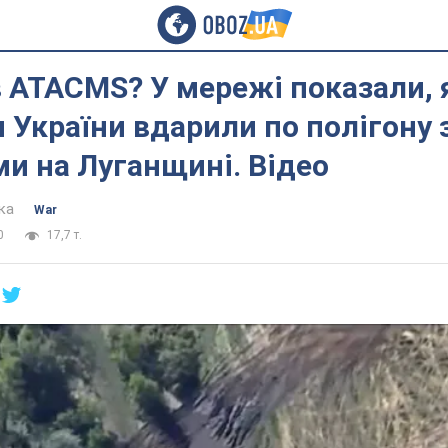
 ATACMS? У мережі показали, 
 України вдарили по полігону 
и на Луганщині. Відео
ка
War
0
17,7 т.