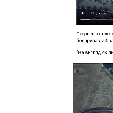
Стерненко також
боєприпас, зібр
"На вигляд як яй