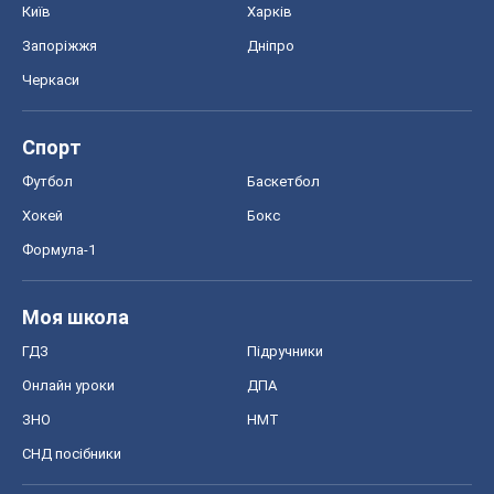
Київ
Харків
Запоріжжя
Дніпро
Черкаси
Спорт
Футбол
Баскетбол
Хокей
Бокс
Формула-1
Моя школа
ГДЗ
Підручники
Онлайн уроки
ДПА
ЗНО
НМТ
СНД посібники