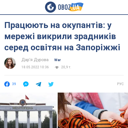
Працюють на окупантів: у
мережі викрили зрадників
серед освітян на Запоріжжі
Дар'я Дурова
War
18.05.2022 10:36
20,9 т.
39
РУС