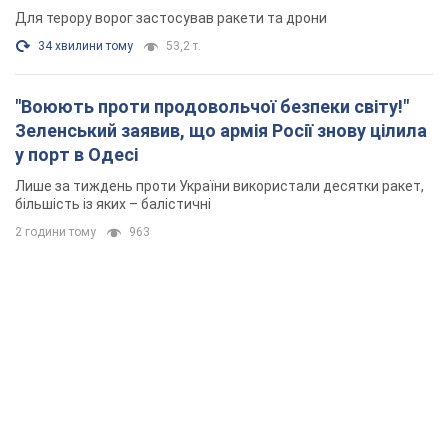
Для терору ворог застосував ракети та дрони
34 хвилини тому
53,2 т.
"Воюють проти продовольчої безпеки світу!"
Зеленський заявив, що армія Росії знову цілила
у порт в Одесі
Лише за тиждень проти України використали десятки ракет,
більшість із яких – балістичні
2 години тому
963