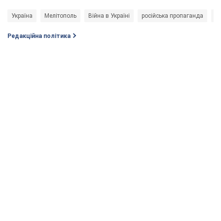
Україна
Мелітополь
Війна в Україні
російська пропаганда
s
Редакційна політика