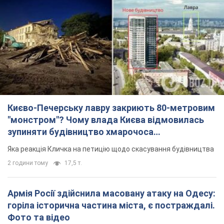
Києво-Печерську лавру закриють 80-метровим
"монстром"? Чому влада Києва відмовилась
зупиняти будівництво хмарочоса
"московського вірянина"
Яка реакція Кличка на петицію щодо скасування будівництва
2 години тому
17,5 т.
Армія Росії здійснила масовану атаку на Одесу:
горіла історична частина міста, є постраждалі.
Фото та відео