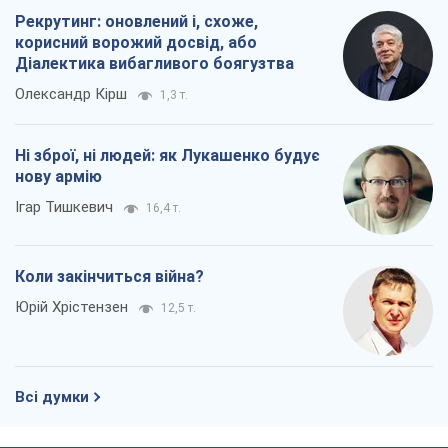
Рекрутинг: оновлений і, схоже,
корисний ворожий досвід, або
Діалектика вибагливого боягузтва
Олександр Кірш
1,3 т.
Ні зброї, ні людей: як Лукашенко будує
нову армію
Ігар Тишкевич
16,4 т.
Коли закінчиться війна?
Юрій Хрістензен
12,5 т.
Всі думки