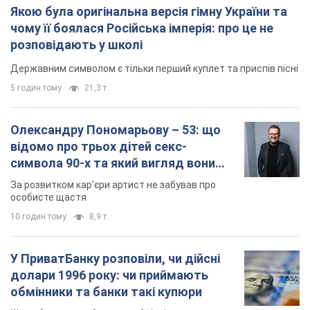
Якою була оригінальна версія гімну України та
чому її боялася Російська імперія: про це не
розповідають у школі
Державним символом є тільки перший куплет та приспів пісні
5 годин тому
21,3 т.
Олександру Пономарьову – 53: що
відомо про трьох дітей секс-
символа 90-х та який вигляд вони
мають
За розвитком кар'єри артист не забував про
особисте щастя
10 годин тому
8,9 т.
У ПриватБанку розповіли, чи дійсні
долари 1996 року: чи приймають
обмінники та банки такі купюри