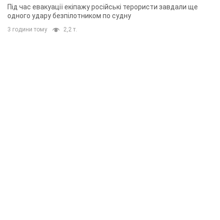
Під час евакуації екіпажу російські терористи завдали ще
одного удару безпілотником по судну
3 години тому
2,2 т.