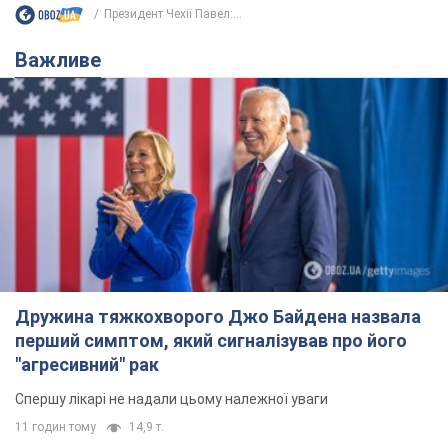
Президент Чехії Павел:...
Важливе
Дружина тяжкохворого Джо Байдена назвала
перший симптом, який сигналізував про його
"агресивний" рак
Спершу лікарі не надали цьому належної уваги
11 годин тому
14,9 т.