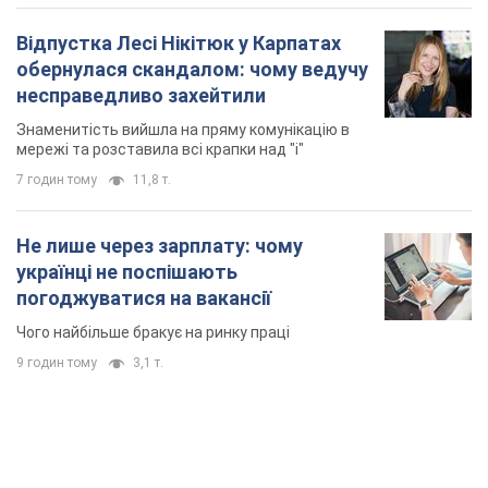
Відпустка Лесі Нікітюк у Карпатах
обернулася скандалом: чому ведучу
несправедливо захейтили
Знаменитість вийшла на пряму комунікацію в
мережі та розставила всі крапки над "і"
7 годин тому
11,8 т.
Не лише через зарплату: чому
українці не поспішають
погоджуватися на вакансії
Чого найбільше бракує на ринку праці
9 годин тому
3,1 т.