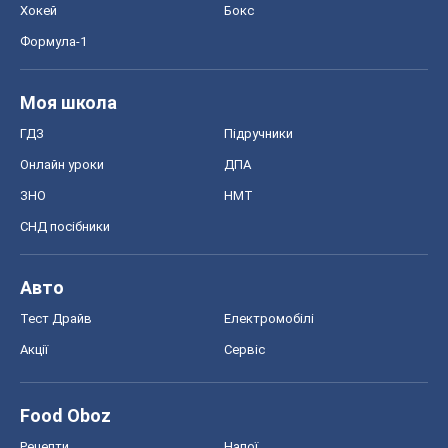
Хокей
Бокс
Формула-1
Моя школа
ГДЗ
Підручники
Онлайн уроки
ДПА
ЗНО
НМТ
СНД посібники
Авто
Тест Драйв
Електромобілі
Акції
Сервіс
Food Oboz
Рецепти
Напої