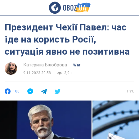
Президент Чехії Павел: час
іде на користь Росії,
ситуація явно не позитивна
Катерина Білоброва
War
9.11.2023 20:58
3,9 т.
100
РУС