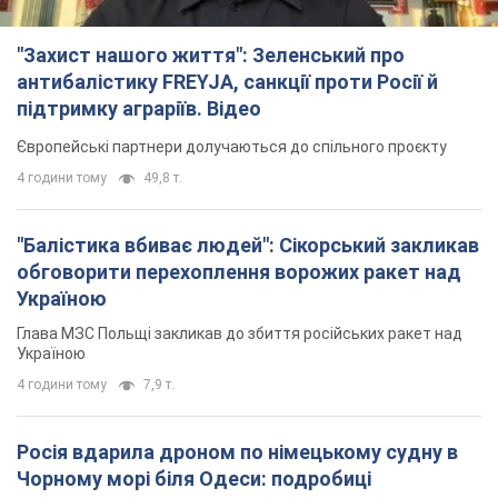
"Захист нашого життя": Зеленський про
антибалістику FREYJA, санкції проти Росії й
підтримку аграріїв. Відео
Європейські партнери долучаються до спільного проєкту
4 години тому
49,8 т.
"Балістика вбиває людей": Сікорський закликав
обговорити перехоплення ворожих ракет над
Україною
Глава МЗС Польщі закликав до збиття російських ракет над
Україною
4 години тому
7,9 т.
Росія вдарила дроном по німецькому судну в
Чорному морі біля Одеси: подробиці