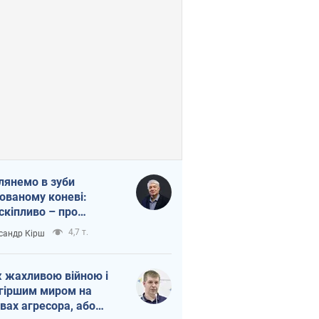
лянемо в зуби
ованому коневі:
скіпливо – про
омогу Україні
4,7 т.
сандр Кірш
 жахливою війною і
гіршим миром на
вах агресора, або