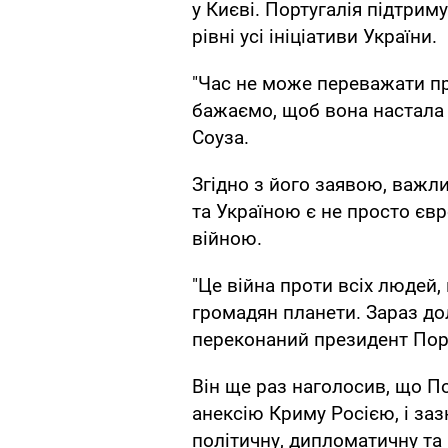
у Києві. Португалія підтри
рівні усі ініціативи України.
"Час не може переважати пр
бажаємо, щоб вона настала 
Соуза.
Згідно з його заявою, важл
та Україною є не просто єв
війною.
"Це війна проти всіх людей, 
громадян планети. Зараз дол
переконаний президент Порт
Він ще раз наголосив, що П
анексію Криму Росією, і за
політичну, дипломатичну та 