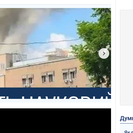
Дум
Як 