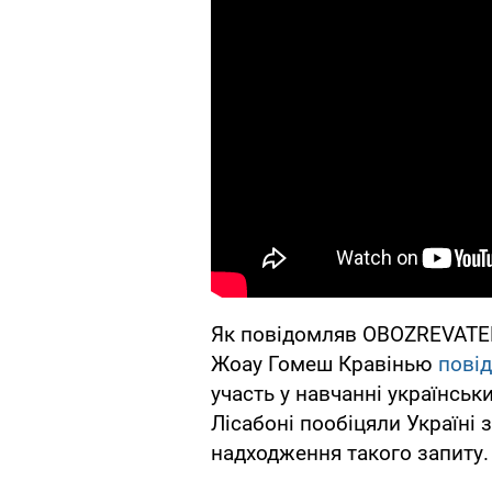
Як повідомляв OBOZREVATEL,
Жоау Гомеш Кравінью
пові
участь у навчанні українськ
Лісабоні пообіцяли Україні 
надходження такого запиту.