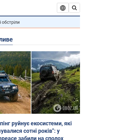
і обстріли
ливе
пінг руйнує екосистеми, які
валися сотні років": у
npeace забили на сполох