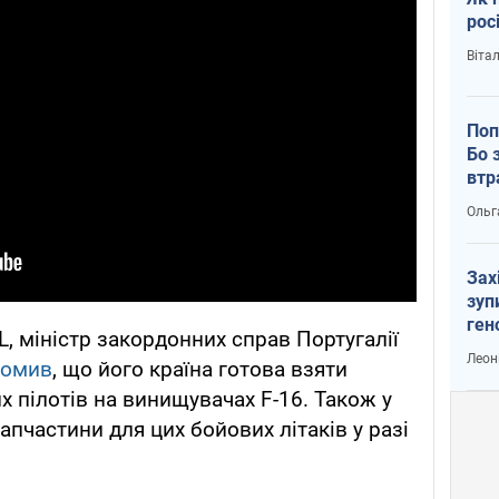
рос
Віта
Поп
Бо 
втр
Ольг
Зах
зуп
ген
 міністр закордонних справ Португалії
Леон
домив
, що його країна готова взяти
их пілотів на винищувачах F-16. Також у
запчастини для цих бойових літаків у разі