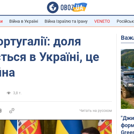
ни
Війна в Україні
Війна Ізраїлю та Ірану
VENETO
Російськ
Важ
ртугалії: доля
ться в Україні, це
йна
а
3,8 т.
Читать на русском
"Джи
форму
Gree