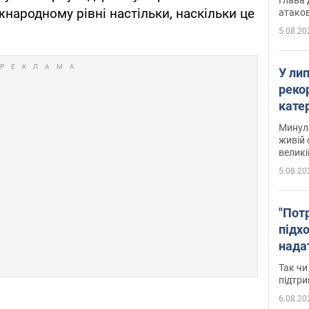
жнародному рівні настільки, наскільки це
атаков
5.08.20
У ли
рекор
кате
опри
Минуло
живій 
великі
5.08.20
"Пот
підх
нада
дост
Так чи
прим
підтр
6.08.20