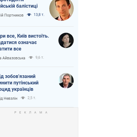
ійській балістиці
13,8 т.
лій Портников
ри все, Київ вистоїть.
здатися означає
атити все
9,6 т.
а Айвазовська
ід зобов'язаний
инити путінський
оцид українців
2,5 т.
ід Невзлін