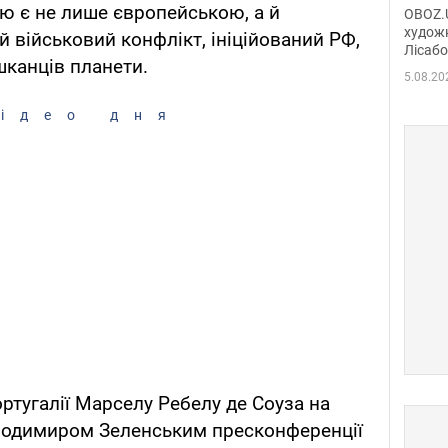
диси
ою є не лише європейською, а й
OBOZ.U
Горсь
художн
військовий конфлікт, ініційований РФ,
Лісабо
Дмит
шканців планети.
в По
5.08.20
ідео дня
ртугалії Марселу Ребелу де Соуза на
олодимиром Зеленським пресконференції