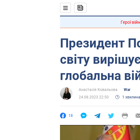
Герої вій
Президент По
світу вирішує
глобальна ві
Анастасія Ковальова
War
24.08.2023 22:50
1 хвилин
18