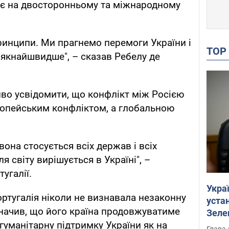
мує на двосторонньому та міжнародному
инципи. Ми прагнемо перемоги України і
TO
якнайшвидше", – сказав Ребелу де
иво усвідомити, що конфлікт між Росією
ропейським конфліктом, а глобальною
вона стосується всіх держав і всіх
я світу вирішується в Україні", –
угалії.
Укра
ортугалія ніколи не визнавала незаконну
устан
значив, що його країна продовжуватиме
Зеле
гуманітарну підтримку України як на
Глава 