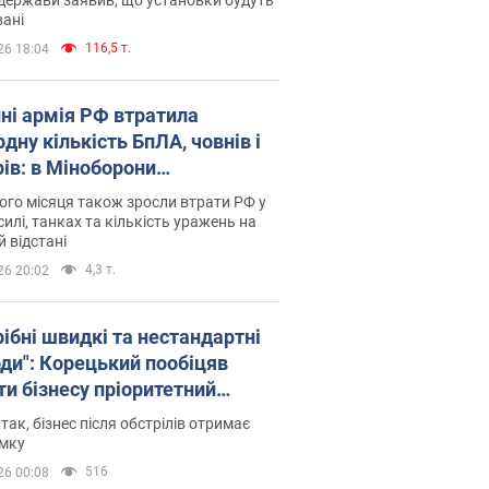
ані
116,5 т.
26 18:04
пні армія РФ втратила
дну кількість БпЛА, човнів і
рів: в Міноборони
люднили статистику
го місяця також зросли втрати РФ у
силі, танках та кількість уражень на
й відстані
4,3 т.
26 20:02
рібні швидкі та нестандартні
оди": Корецький пообіцяв
ти бізнесу пріоритетний
уп до наявних складських
 так, бізнес після обстрілів отримає
іщень
имку
516
26 00:08