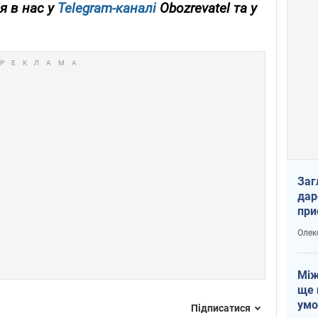
я в нас у
Telegram-каналі
Obozrevatel та у
Заг
дар
при
доп
Олек
Між
ще 
умо
Підписатися