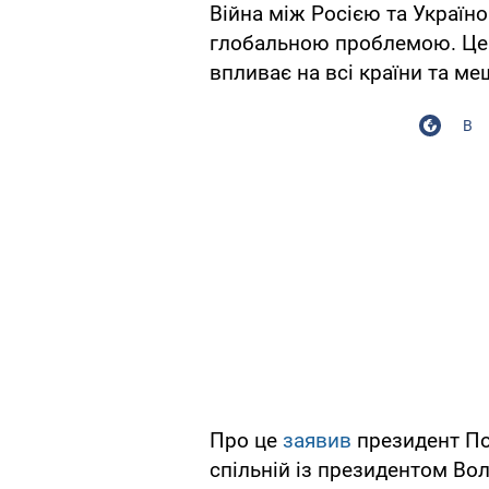
Війна між Росією та Україн
глобальною проблемою. Цей 
впливає на всі країни та ме
В
Про це
заявив
президент По
спільній із президентом В