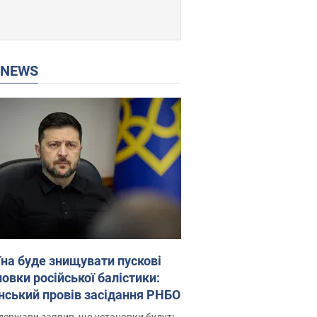
P NEWS
їна буде знищувати пускові
овки російської балістики:
нський провів засідання РНБО
держави заявив, що установки будуть