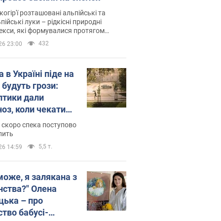
когір'ї розташовані альпійські та
пійські луки – рідкісні природні
си, які формувалися протягом
 років
432
26 23:00
 в Україні піде на
 будуть грози:
птики дали
ноз, коли чекати
и погоди
 скоро спека поступово
пить
5,5 т.
26 14:59
може, я залякана з
нства?" Олена
цька – про
ство бабусі-