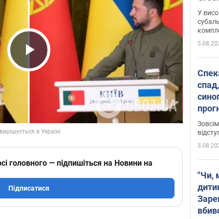
У висо
субаль
комплек
сотень
5.08.20
Play Video
Спека
спад,
сино
прог
змін
Зовсім
відсту
5.08.20
сі головного — підпишіться на Новини на
"Чи, 
дити
Підписатися
Заре
вбив