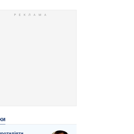
ки
протидіяти