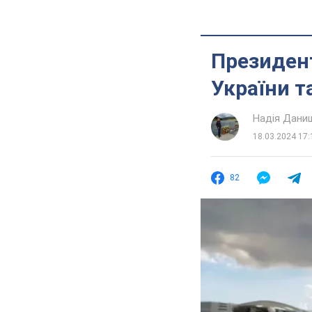
Президент
України т
Надія Дани
18.03.2024 17:
82