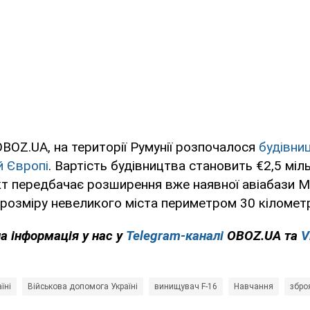
BOZ.UA, на території Румунії розпочалося
будівни
й Європі
. Вартість будівництва становить €2,5 міл
кт передбачає розширення вже наявної авіабази Mi
 розміру невеликого міста периметром 30 кілометр
а інформація у нас у
Telegram-каналі
OBOZ.UA та
V
їні
Військова допомога Україні
винищувач F-16
Навчання
збро