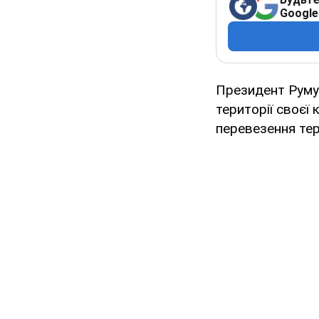
Google
Президент Румун
території своєї 
перевезення тер