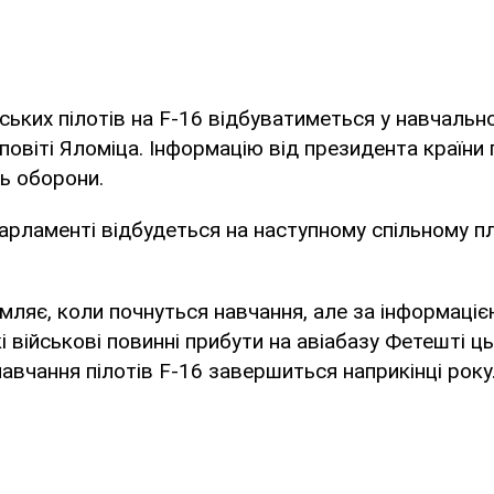
ських пілотів на F-16 відбуватиметься у навчально
в повіті Яломіца. Інформацію від президента країни
нь оборони.
арламенті відбудеться на наступному спільному 
мляє, коли почнуться навчання, але за інформаці
кі військові повинні прибути на авіабазу Фетешті ць
навчання пілотів F-16 завершиться наприкінці року