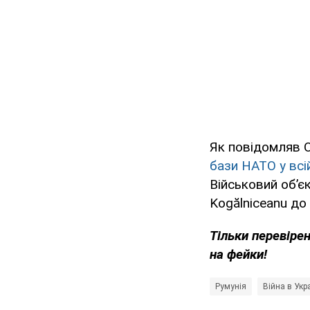
Як повідомляв O
бази НАТО у всі
Військовий об’є
Kogălniceanu до
Тільки
перевірен
на фейки!
Румунія
Війна в Укра