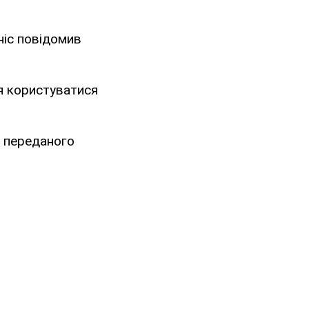
ніс повідомив
ся користуватися
у переданого