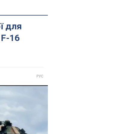
ї для
 F-16
РУС