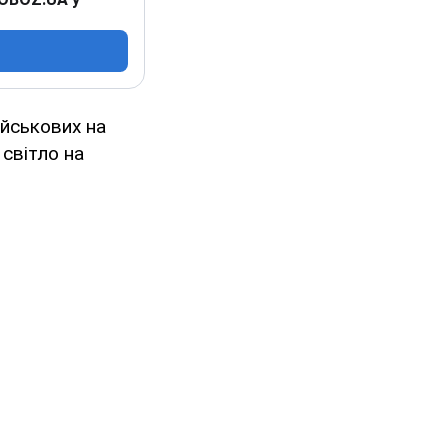
ійськових на
 світло на