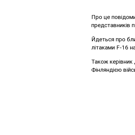
Про це повідом
представників п
Йдеться про бли
літаками F-16 на
Також керівник 
Фінляндією війс