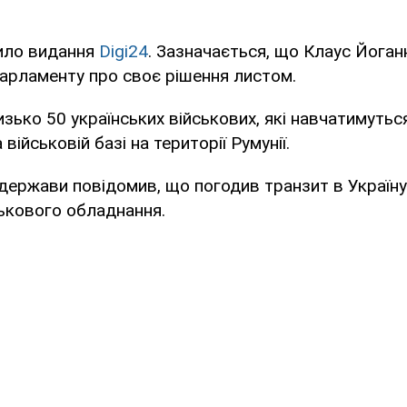
ило видання
Digi24
. Зазначається, що Клаус Йоган
арламенту про своє рішення листом.
зько 50 українських військових, які навчатимуть
 військовій базі на території Румунії.
держави повідомив, що погодив транзит в Україн
ькового обладнання.