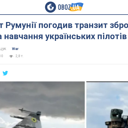
 Румунії погодив транзит збро
а навчання українських пілотів
щук
War
10
2,8 т.