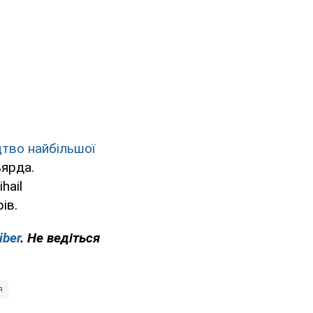
цтво найбільшої
ьярда.
hail
ів.
iber
. Не ведіться
я