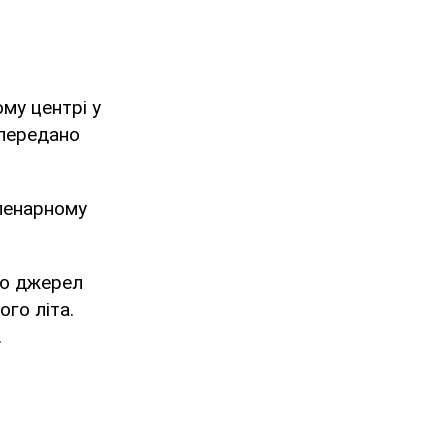
му центрі у
 передано
пленарному
єю джерел
ого літа.
.