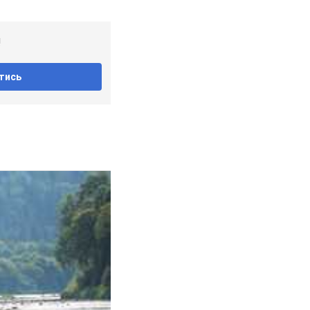
!
тись