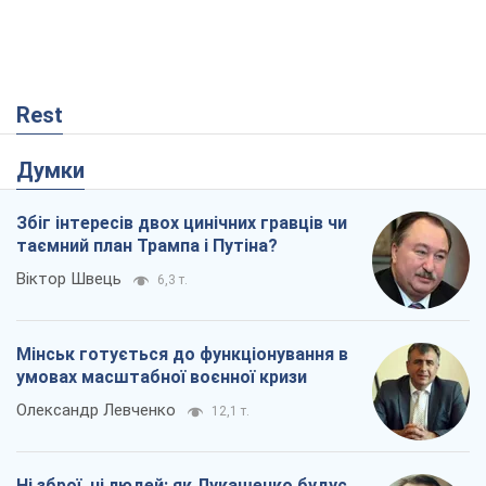
Rest
Думки
Збіг інтересів двох цинічних гравців чи
таємний план Трампа і Путіна?
Віктор Швець
6,3 т.
Мінськ готується до функціонування в
умовах масштабної воєнної кризи
Олександр Левченко
12,1 т.
Ні зброї, ні людей: як Лукашенко будує