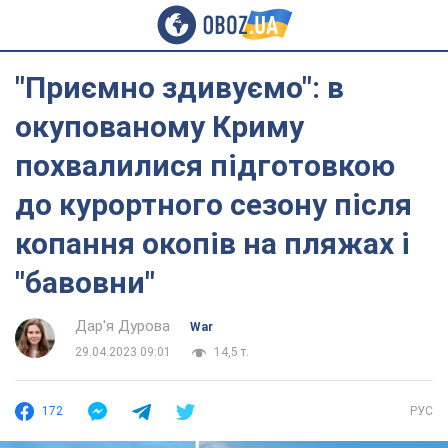
"Приємно здивуємо": в
окупованому Криму
похвалилися підготовкою
до курортного сезону після
копання окопів на пляжах і
"бавовни"
Дар'я Дурова
War
29.04.2023 09:01
14,5 т.
172
РУС