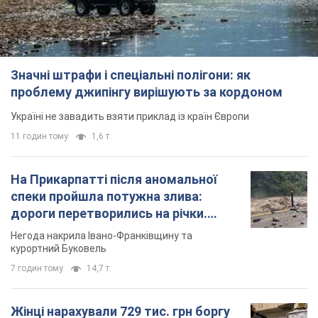
Значні штрафи і спеціальні полігони: як
проблему джипінгу вирішують за кордоном
Україні не завадить взяти приклад із країн Європи
11 годин тому
1,6 т.
На Прикарпатті після аномальної
спеки пройшла потужна злива:
дороги перетворились на річки.
Відео
Негода накрила Івано-Франківщину та
курортний Буковель
7 годин тому
14,7 т.
Жінці нарахували 729 тис. грн боргу