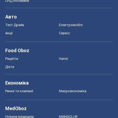
СНД посібники
Авто
Тест Драйв
Електромобілі
Акції
Сервіс
Food Oboz
Рецепти
Напої
Дієти
Економіка
Ринки та компанії
Макроекономіка
MedOboz
Новини медицини
MAMACLUB