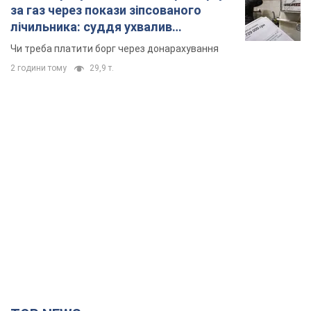
за газ через покази зіпсованого
лічильника: суддя ухвалив
неочікуване рішення
Чи треба платити борг через донарахування
2 години тому
29,9 т.