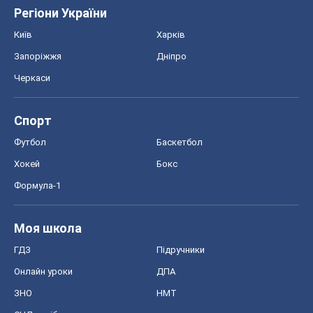
Регіони України
Київ
Харків
Запоріжжя
Дніпро
Черкаси
Спорт
Футбол
Баскетбол
Хокей
Бокс
Формула-1
Моя школа
ГДЗ
Підручники
Онлайн уроки
ДПА
ЗНО
НМТ