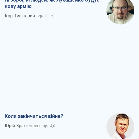
нову армію
Ігар Тишкевич
8,3 т.
Коли закінчиться війна?
Юрій Хрістензен
4,0 т.