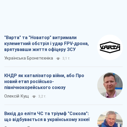
"Варта" та "Новатор" витримали
кулеметний обстріл і удар FPV-дрона,
врятувавши життя офіцеру ЗСУ
Українська Бронетехніка
3,1 т.
КНДР як каталізатор війни, або Про
новий етап російсько-
північнокорейського союзу
Олексій Кущ
3,2 т.
Вихід до еліти ЧС та тріумф "Сокола":
що відбувається в українському хокеї