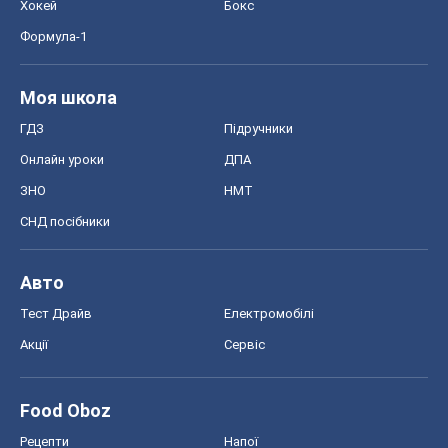
Хокей
Бокс
Формула-1
Моя школа
ГДЗ
Підручники
Онлайн уроки
ДПА
ЗНО
НМТ
СНД посібники
Авто
Тест Драйв
Електромобілі
Акції
Сервіс
Food Oboz
Рецепти
Напої