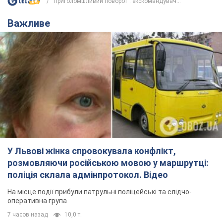
"Приголомшливий поворот": екскомандувач...
Важливе
У Львові жінка спровокувала конфлікт,
розмовляючи російською мовою у маршрутці:
поліція склала адмінпротокол. Відео
На місце події прибули патрульні поліцейські та слідчо-
оперативна група
7 часов назад
10,0 т.