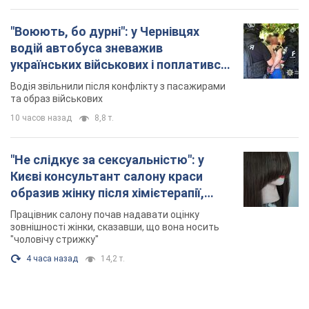
"Воюють, бо дурні": у Чернівцях
водій автобуса зневажив
українських військових і поплатився.
Відео
Водія звільнили після конфлікту з пасажирами
та образ військових
10 часов назад
8,8 т.
"Не слідкує за сексуальністю": у
Києві консультант салону краси
образив жінку після хімієтерапії,
розгорівся скандал. Фото
Працівник салону почав надавати оцінку
зовнішності жінки, сказавши, що вона носить
"чоловічу стрижку"
4 часа назад
14,2 т.