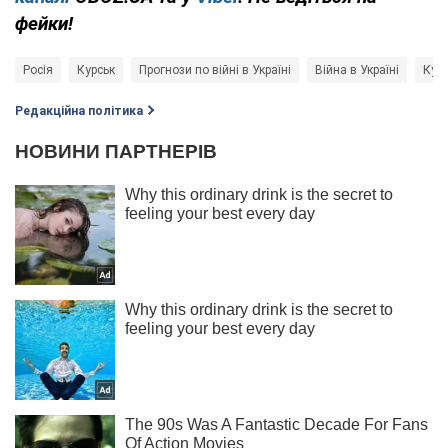
фейки!
Росія
Курськ
Прогнози по війні в Україні
Війна в Україні
Курс
Редакційна політика