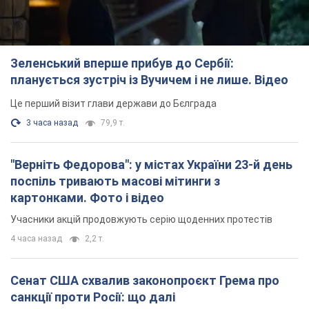
Зеленський вперше прибув до Сербії:
планується зустріч із Вучичем і не лише. Відео
Це перший візит глави держави до Бєлграда
3 часа назад
79,9 т.
"Верніть Федорова": у містах України 23-й день
поспіль тривають масові мітинги з
картонками. Фото і відео
Учасники акцій продовжують серію щоденних протестів
4 часа назад
2,2 т.
Сенат США схвалив законопроєкт Грема про
санкції проти Росії: що далі