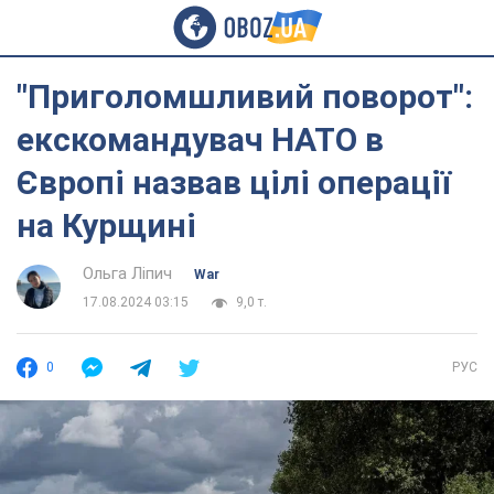
"Приголомшливий поворот":
екскомандувач НАТО в
Європі назвав цілі операції
на Курщині
Ольга Ліпич
War
17.08.2024 03:15
9,0 т.
0
РУС