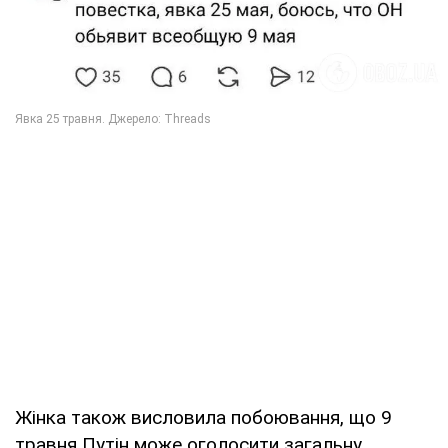
Жінка також висловила побоювання, що 9
травня Путін може оголосити загальну