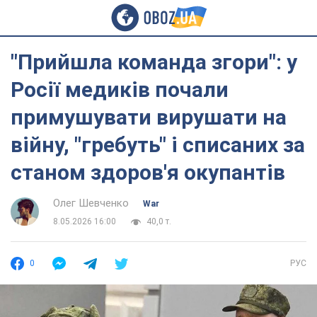
"Прийшла команда згори": у
Росії медиків почали
примушувати вирушати на
війну, "гребуть" і списаних за
станом здоров'я окупантів
Олег Шевченко
War
8.05.2026 16:00
40,0 т.
0
РУС