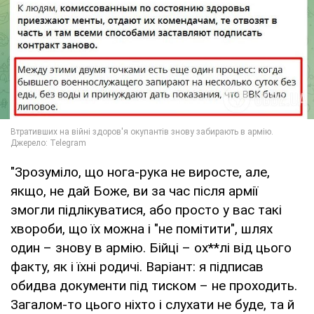
"Зрозуміло, що нога-рука не виросте, але,
якщо, не дай Боже, ви за час після армії
змогли підлікуватися, або просто у вас такі
хвороби, що їх можна і "не помітити", шлях
один – знову в армію. Бійці – ох**лі від цього
факту, як і їхні родичі. Варіант: я підписав
обидва документи під тиском – не проходить.
Загалом-то цього ніхто і слухати не буде, та й