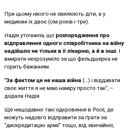
При цьому нікого не хвилюють діти, а у
медикині їх двоє (сім років і три).
Надія уточнила, що
розпорядження про
відправлення одного співробітника на війну
надійшло не тільки в її лікарню, а й в інші
. І
вмирати незрозуміло за що фельдшерка не
горить бажанням.
"За фактом це не наша війна
(...) і віддавати
своє життя я не маю наміру просто так", –
додала Надія.
Ще нещодавно такі одкровення в Росії, де
можуть надовго відправити за ґрати за
"дискредитацію армії" тощо, від звичайної,