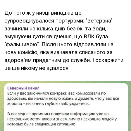
До того ж у низці випадків це
супроводжувалося тортурами: "ветерана"
зачиняли на кілька днів без їжі та води,
змушуючи дати свідчення, що ВЛК була
"фальшивою". Після цього відправляли на
нову комісію, яка визнавала списаного за
здоров'ям придатним до служби. І оскаржити
це ще нікому не вдалося.