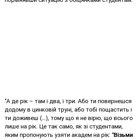
"А де рік – там і два, і три. Або ти повернешся
додому в цинковій труні, або тобі пощастить і
ти доживеш (...), тому що я не вірю, що всього
лише на рік. Це так само, як зі студентами,
яким пропонують узяти академ на рік:
"Візьми