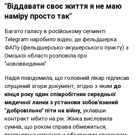
"Віддавати своє життя я не маю
наміру просто так"
Багато галасу в російському сегменті
Telegram наробило відео, де фельдшерка
ФАПу (фельдшерсько-акушерського пункту) з
Омської області розповіла про
"нововведення".
Надія повідомила, що головний лікар підписав
спущений згори документ, згідно з яким
до
кінця року один співробітник середньої
медичної ланки з установи зобов'язаний
"добровільно" піти на війну,
уклавши
контракт нібито на рік. Жінка висловила
сумнів, що роком справа обмежиться,
порівнявши ситуацію з обіцянками студентам.