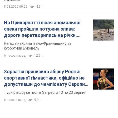
8.08.2026 00:22
4,9 т.
На Прикарпатті після аномальної
спеки пройшла потужна злива:
дороги перетворились на річки.
Відео
Негода накрила Івано-Франківщину та
курортний Буковель
6 часов назад
12,9 т.
Хорватія принизила збірну Росії зі
спортивної гімнастики, офіційно не
допустивши до чемпіонату Європи
основних спортсменів
Турнір відбудеться в Загребі з 13 по 23 серпня
6 часов назад
9,9 т.