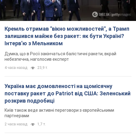
Кремль отримав "вікно можливостей", а Трамп
залишився майже без ракет: як бути Україні?
Інтерв’ю з Мельником
Думка, що в Росії закінчаться балістичні ракети, вкрай
небезпечна, наголосив експерт
4 часа назад
23,9 т.
Україна має домовленості на щомісячну
поставку ракет до Patriot від США: Зеленський
розкрив подробиці
Київ також веде активні переговори з європейськими
партнерами
2 часа назад
1,7 т.