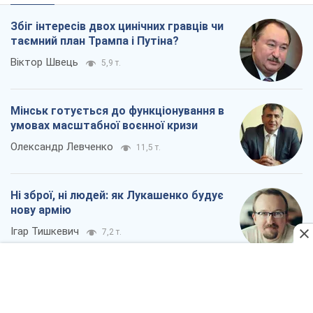
Збіг інтересів двох цинічних гравців чи
таємний план Трампа і Путіна?
Віктор Швець
5,9 т.
Мінськ готується до функціонування в
умовах масштабної воєнної кризи
Олександр Левченко
11,5 т.
Ні зброї, ні людей: як Лукашенко будує
нову армію
Ігар Тишкевич
7,2 т.