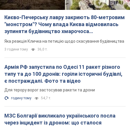
Києво-Печерську лавру закриють 80-метровим
"монстром"? Чому влада Києва відмовилась
зупиняти будівництво хмарочоса
"московського вірянина"
Яка реакція Кличка на петицію щодо скасування будівництва
3 години тому
36,0 т.
Армія РФ запустила по Одесі 11 ракет різного
типу та до 100 дронів: горіли історичні будівлі,
є постраждалі. Фото та відео
Для терору ворог застосував ракети та дрони
годину тому
54,7 т.
МЗС Болгарії викликало українського посла
через інцидент із дроном: що сталося