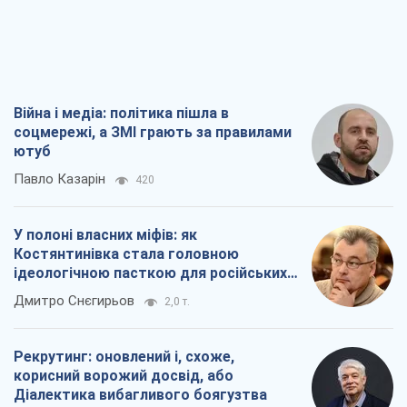
Війна і медіа: політика пішла в
соцмережі, а ЗМІ грають за правилами
ютуб
Павло Казарін
420
У полоні власних міфів: як
Костянтинівка стала головною
ідеологічною пасткою для російських
окупантів
Дмитро Снєгирьов
2,0 т.
Рекрутинг: оновлений і, схоже,
корисний ворожий досвід, або
Діалектика вибагливого боягузтва