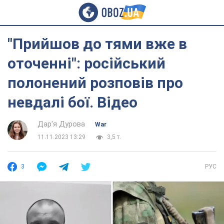
"Прийшов до тями вже в
оточенні": російський
полонений розповів про
невдалі бої. Відео
Дар'я Дурова
War
11.11.2023 13:29
3,5 т.
3
РУС