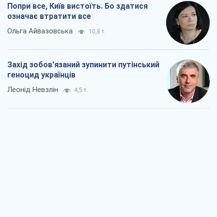
Попри все, Київ вистоїть. Бо здатися
означає втратити все
Ольга Айвазовська
10,8 т.
Захід зобов'язаний зупинити путінський
геноцид українців
Леонід Невзлін
4,5 т.