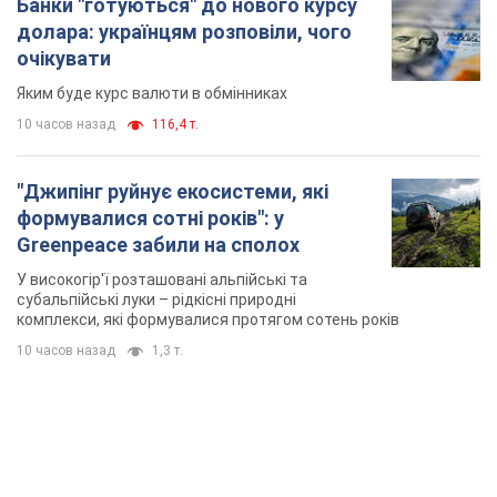
Банки "готуються" до нового курсу
долара: українцям розповіли, чого
очікувати
Яким буде курс валюти в обмінниках
10 часов назад
116,4 т.
"Джипінг руйнує екосистеми, які
формувалися сотні років": у
Greenpeace забили на сполох
У високогір'ї розташовані альпійські та
субальпійські луки – рідкісні природні
комплекси, які формувалися протягом сотень років
10 часов назад
1,3 т.