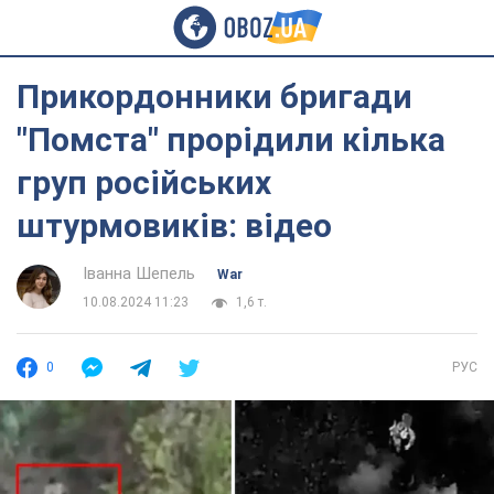
Прикордонники бригади
"Помста" прорідили кілька
груп російських
штурмовиків: відео
Іванна Шепель
War
10.08.2024 11:23
1,6 т.
0
РУС