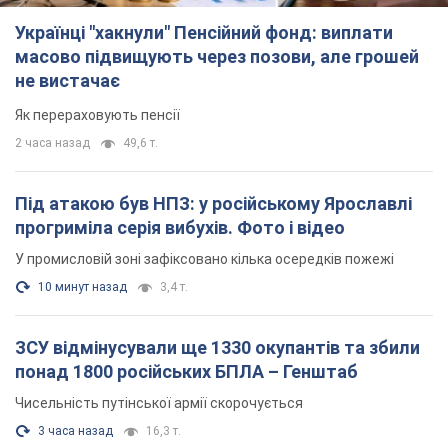
Українці "хакнули" Пенсійний фонд: виплати
масово підвищують через позови, але грошей
не вистачає
Як перераховують пенсії
2 часа назад
49,6 т.
Під атакою був НПЗ: у російському Ярославлі
прогриміла серія вибухів. Фото і відео
У промисловій зоні зафіксовано кілька осередків пожежі
10 минут назад
3,4 т.
ЗСУ відмінусували ще 1330 окупантів та збили
понад 1800 російських БПЛА – Генштаб
Чисельність путінської армії скорочується
3 часа назад
16,3 т.