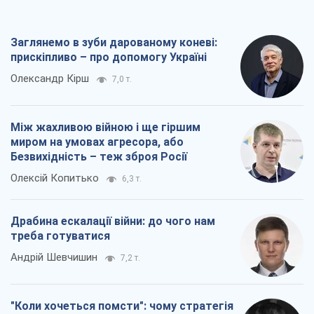
Заглянемо в зуби дарованому коневі:
прискіпливо – про допомогу Україні
Олександр Кірш
7,0 т.
Між жахливою війною і ще гіршим
миром на умовах агресора, або
Безвихідність – теж зброя Росії
Олексій Копитько
6,3 т.
Драбина ескалації війни: до чого нам
треба готуватися
Андрій Шевчишин
7,2 т.
"Коли хочеться помсти": чому стратегія