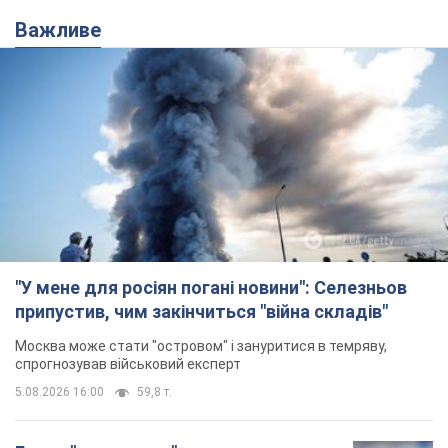
Важливе
"У мене для росіян погані новини": Селезньов
припустив, чим закінчиться "війна складів"
Москва може стати "островом" і зануритися в темряву,
спрогнозував військовий експерт
5.08.2026 16:00
59,8 т.