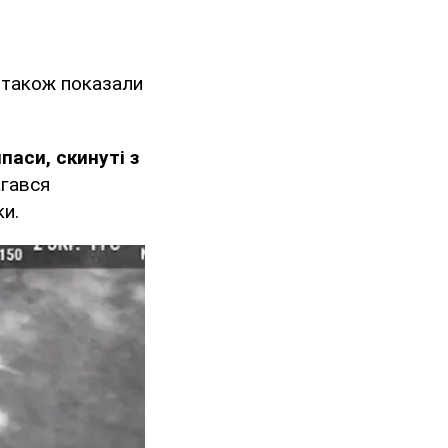
м також показали
паси, скинуті з
агався
ки.