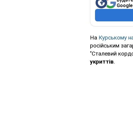
Google
На
Курському н
російським зага
"Сталевий корд
укриттів
.