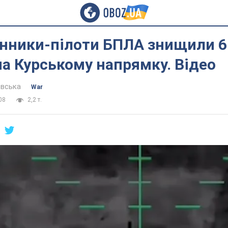
нники-пілоти БПЛА знищили 6
на Курському напрямку. Відео
евська
War
08
2,2 т.