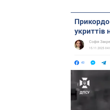
Прикордо
укриттів 
Софія Закр
15.11.2025 04:
43