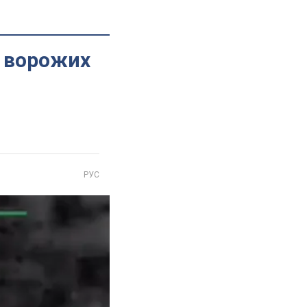
 ворожих
РУС