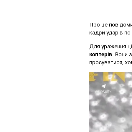
Про це повідом
кадри ударів по
Для ураження ц
коптерів
. Вони 
просуватися, хо