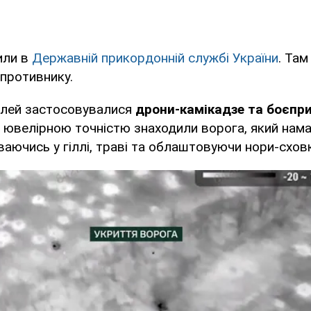
или в
Державній прикордонній службі України
. Та
 противнику.
ілей застосовувалися
дрони-камікадзе та боєпри
з ювелірною точністю знаходили ворога, який нам
ваючись у гіллі, траві та облаштовуючи нори-схов