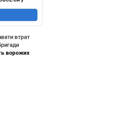
авати втрат
бригади
сть ворожих