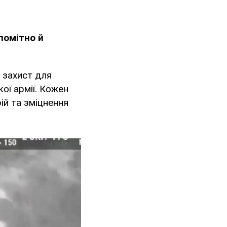
помітно й
й захист для
кої армії. Кожен
ій та зміцнення