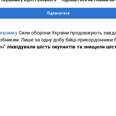
Підписатися
апрямку
Сили оборони України продовжують завд
рбникам. Лише за одну добу бійці-прикордонники 
он"
ліквідували шість окупантів та знищили ші