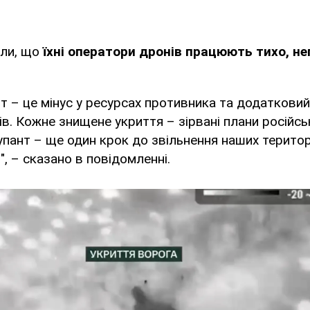
ли, що
їхні оператори дронів працюють тихо, не
літ – це мінус у ресурсах противника та додаткови
ів. Кожне знищене укриття – зірвані плани російсь
упант – ще один крок до звільнення наших територ
", – сказано в повідомленні.