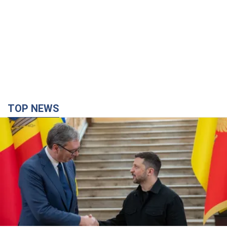
Зеленський вперше прибув до Сербії:
планується зустріч із Вучичем і не лише. Відео
Це перший візит глави держави до Бєлграда
3 години тому
36,5 т.
"Верніть Федорова": у містах України 23-й день
поспіль тривають масові мітинги з
картонками. Фото і відео
Учасники акцій продовжують серію щоденних протестів