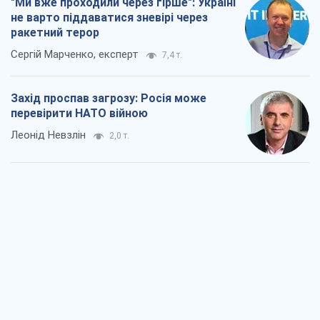
"Варта" та "Новатор" витримали
кулеметний обстріл і удар FPV-дрона,
врятувавши життя офіцеру ЗСУ
Українська Бронетехніка
2,4 т.
КНДР як каталізатор війни, або Про
новий етап російсько-
північнокорейського союзу