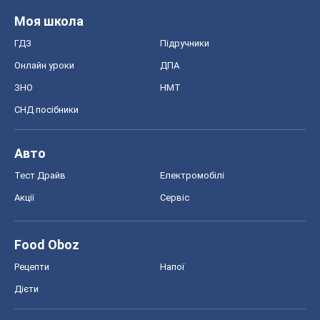
Акції
Сервіс
Food Oboz
Рецепти
Напої
Дієти
Економіка
Ринки та компанії
Макроекономіка
MedOboz
Новини медицини
MAMACLUB
Шоу
Афіша
Плітки