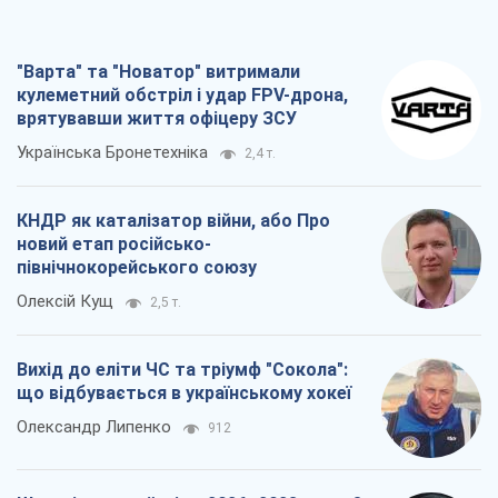
Олексій Кущ
2,5 т.
Вихід до еліти ЧС та тріумф "Сокола":
що відбувається в українському хокеї
Олександр Липенко
912
Що очікує українців у 2026–2028 роках?
Головні висновки з нових прогнозів від
НБУ
Василь Фурман
18,8 т.
Всі думки