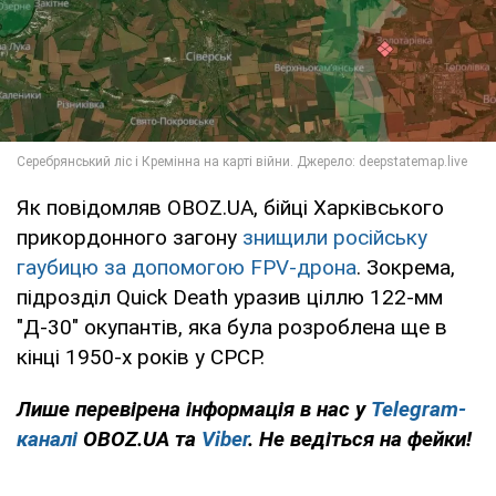
Як повідомляв OBOZ.UA, бійці Харківського
прикордонного загону
знищили російську
гаубицю за допомогою FPV-дрона
. Зокрема,
підрозділ Quick Death уразив ціллю 122-мм
"Д-30" окупантів, яка була розроблена ще в
кінці 1950-х років у СРСР.
Лише перевірена інформація в нас у
Telegram-
каналі
OBOZ.UA та
Viber
. Не ведіться на фейки!