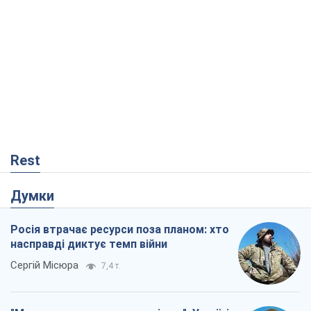
Думки
Росія втрачає ресурси поза планом: хто
насправді диктує темп війни
Сергій Місюра
7,4 т.
"Ми вже проходили через гірше": Україні
не варто піддаватися зневірі через
ракетний терор
Сергій Марченко, експерт
7,4 т.
Захід проспав загрозу: Росія може
перевірити НАТО війною
Леонід Невзлін
2,0 т.