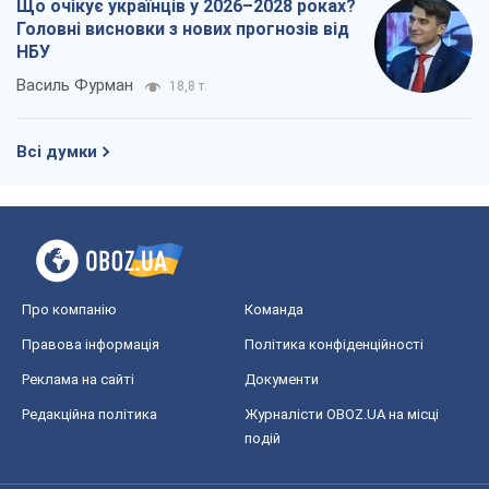
Про компанію
Команда
Правова інформація
Політика конфіденційності
Реклама на сайті
Документи
Редакційна політика
Журналісти OBOZ.UA на місці
подій
OBOZ.UA
Політика
Світ
Розслідування
Блоги
Суспільство
Регіони України
Київ
Харків
Запоріжжя
Дніпро