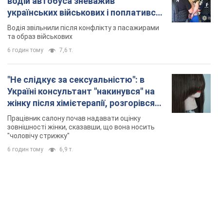
зовнішності жінки, сказавши, що вона носить
"чоловічу стрижку"
6 годин тому
6,9 т.
TOP NEWS