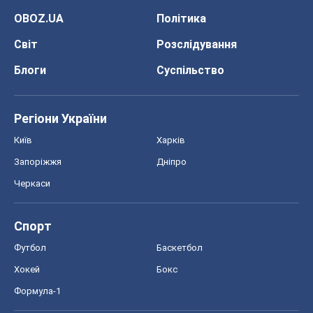
Черкаси
Спорт
Футбол
Баскетбол
Хокей
Бокс
Формула-1
Моя школа
ГДЗ
Підручники
Онлайн уроки
ДПА
ЗНО
НМТ
СНД посібники
Авто
Тест Драйв
Електромобілі