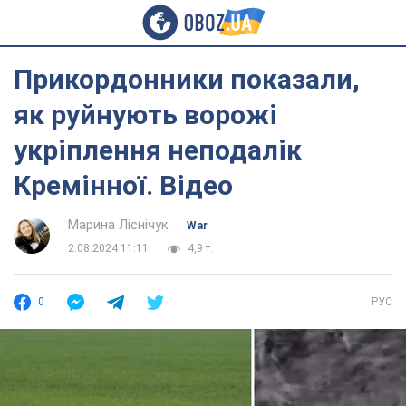
Прикордонники показали,
як руйнують ворожі
укріплення неподалік
Кремінної. Відео
Марина Ліснічук
War
2.08.2024 11:11
4,9 т.
0
РУС