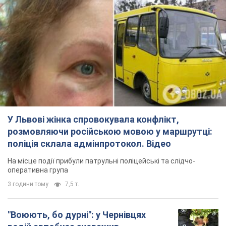
розмовляючи російською мовою у маршрутці:
поліція склала адмінпротокол. Відео
На місце події прибули патрульні поліцейські та слідчо-
оперативна група
3 години тому
7,5 т.
"Воюють, бо дурні": у Чернівцях
водій автобуса зневажив
українських військових і поплатився.
Відео
Водія звільнили після конфлікту з пасажирами
та образ військових
6 годин тому
7,6 т.
"Не слідкує за сексуальністю": в
Україні консультант "накинувся" на
жінку після хімієтерапії, розгорівся
скандал. Фото
Працівник салону почав надавати оцінку