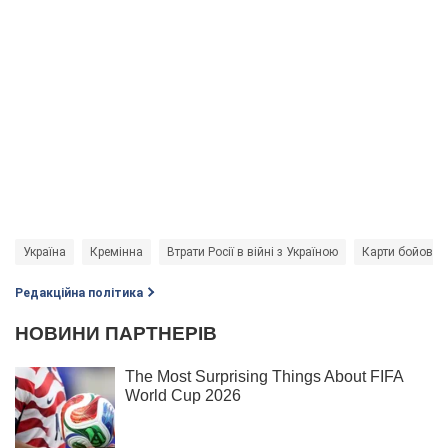
Україна
Кремінна
Втрати Росії в війні з Україною
Карти бойових 
Редакційна політика