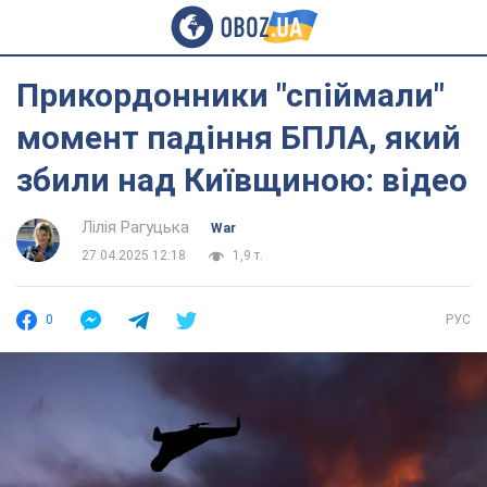
Прикордонники "спіймали"
момент падіння БПЛА, який
збили над Київщиною: відео
Лілія Рагуцька
War
27.04.2025 12:18
1,9 т.
0
РУС