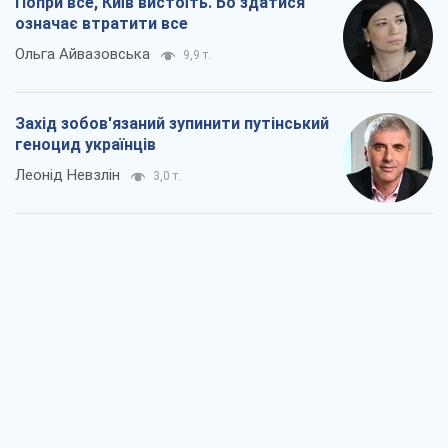
Попри все, Київ вистоїть. Бо здатися
означає втратити все
Ольга Айвазовська
9,9 т.
Захід зобов'язаний зупинити путінський
геноцид українців
Леонід Невзлін
3,0 т.