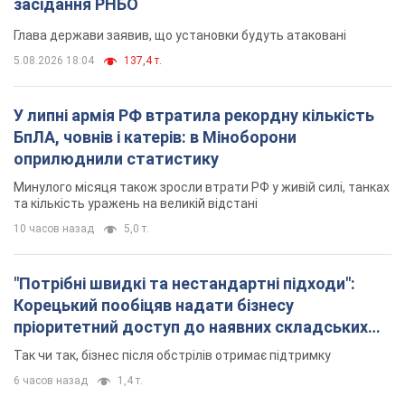
засідання РНБО
Глава держави заявив, що установки будуть атаковані
5.08.2026 18:04
137,4 т.
У липні армія РФ втратила рекордну кількість
БпЛА, човнів і катерів: в Міноборони
оприлюднили статистику
Минулого місяця також зросли втрати РФ у живій силі, танках
та кількість уражень на великій відстані
10 часов назад
5,0 т.
"Потрібні швидкі та нестандартні підходи":
Корецький пообіцяв надати бізнесу
пріоритетний доступ до наявних складських
приміщень
Так чи так, бізнес після обстрілів отримає підтримку
6 часов назад
1,4 т.