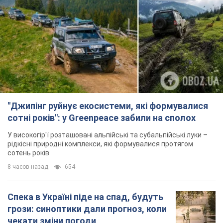
"Джипінг руйнує екосистеми, які формувалися
сотні років": у Greenpeace забили на сполох
У високогір'ї розташовані альпійські та субальпійські луки –
рідкісні природні комплекси, які формувалися протягом
сотень років
8 часов назад
654
Спека в Україні піде на спад, будуть
грози: синоптики дали прогноз, коли
чекати зміни погоди