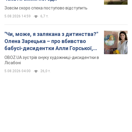
Зовсім скоро спека поступово відступить
5.08.2026 14:59
6,7 т.
"Чи, може, я залякана з дитинства?"
Олена Зарецька – про вбивство
бабусі-дисидентки Алли Горської,
критику Дмитра Стуса та втечу в
OBOZ.UA зустрів онуку художниці-дисидентки в
Португалію з 5 дітьми
Лісабоні
5.08.2026 04:00
26,0 т.