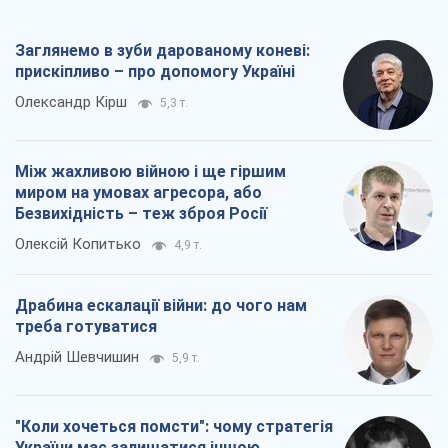
Заглянемо в зуби дарованому коневі:
прискіпливо – про допомогу Україні
Олександр Кірш
5,3 т.
Між жахливою війною і ще гіршим
миром на умовах агресора, або
Безвихідність – теж зброя Росії
Олексій Копитько
4,9 т.
Драбина ескалації війни: до чого нам
треба готуватися
Андрій Шевчишин
5,9 т.
"Коли хочеться помсти": чому стратегія
України має залишатися іншою