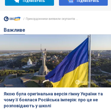
Якою була оригінальна версія гімну України та
чому її боялася Російська імперія: про це не
розповідають у школі
Державним символом є тільки перший куплет та приспів пісні
час назад
2,5 т.
Олександру Пономарьову – 53: що
відомо про трьох дітей секс-
символа 90-х та який вигляд вони
мають
За розвитком кар'єри артист не забував про