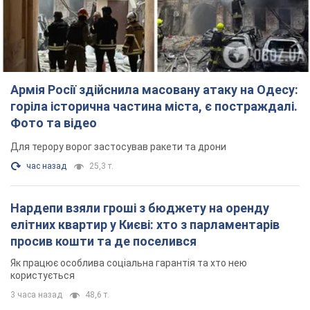
Для терору ворог застосував ракети та дрони
час назад
25,3 т.
Нардепи взяли гроші з бюджету на оренду
елітних квартир у Києві: хто з парламентарів
просив кошти та де поселився
Як працює особлива соціальна гарантія та хто нею
користується
3 часа назад
48,6 т.
Російська армія обстріляла дві сусідні
багатоповерхівки в Харкові: двоє загиблих,
більше 20 постраждалих
Ворог навмисно обстрілює житлові будинки
14 минут назад
2,5 т.