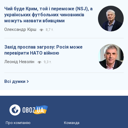
Леонід Невзлін
9,3 т.
Всі думки
Про компанію
Команда
Правова інформація
Політика конфіденційності
Реклама на сайті
Документи
Редакційна політика
Журналісти OBOZ.UA на місці
подій
OBOZ.UA
Політика