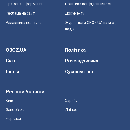
Світ
Розслідування
Блоги
Суспільство
Регіони України
Київ
Харків
Запоріжжя
Дніпро
Черкаси
Спорт
Футбол
Баскетбол
Хокей
Бокс
Формула-1
Моя школа