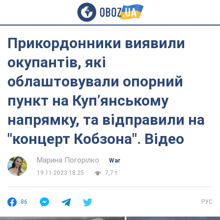
Прикордонники виявили
окупантів, які
облаштовували опорний
пункт на Купʼянському
напрямку, та відправили на
"концерт Кобзона". Відео
Марина Погорілко
War
19.11.2023 18:25
7,7 т.
86
РУС