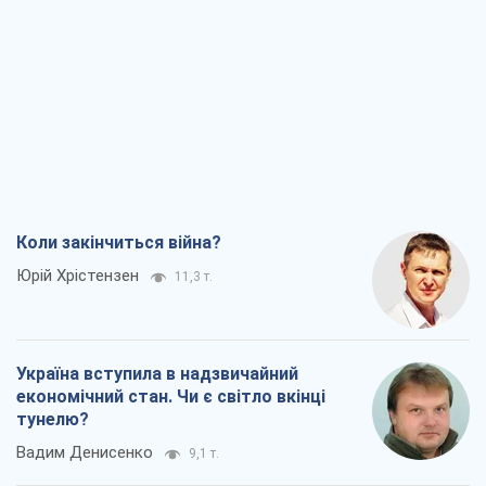
Коли закінчиться війна?
Юрій Хрістензен
11,3 т.
Україна вступила в надзвичайний
економічний стан. Чи є світло вкінці
тунелю?
Вадим Денисенко
9,1 т.
Чий буде Крим, той і переможе (NSJ), а
українських футбольних чиновників
можуть назвати вбивцями
Олександр Кірш
8,7 т.
Захід проспав загрозу: Росія може
перевірити НАТО війною