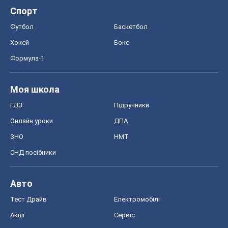
ГДЗ
Підручники
Онлайн уроки
ДПА
ЗНО
НМТ
СНД посібники
Авто
Тест Драйв
Електромобілі
Акції
Сервіс
Food Oboz
Рецепти
Напої
Дієти
Економіка
Ринки та компанії
Макроекономіка