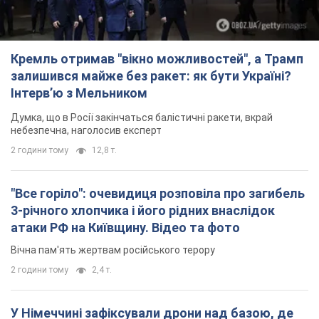
Кремль отримав "вікно можливостей", а Трамп
залишився майже без ракет: як бути Україні?
Інтерв’ю з Мельником
Думка, що в Росії закінчаться балістичні ракети, вкрай
небезпечна, наголосив експерт
2 години тому
12,8 т.
"Все горіло": очевидиця розповіла про загибель
3-річного хлопчика і його рідних внаслідок
атаки РФ на Київщину. Відео та фото
Вічна пам'ять жертвам російського терору
2 години тому
2,4 т.
У Німеччині зафіксували дрони над базою, де