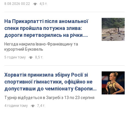
8.08.2026 00:22
4,5 т.
На Прикарпатті після аномальної
спеки пройшла потужна злива:
дороги перетворились на річки.
Відео
Негода накрила Івано-Франківщину та
курортний Буковель
5 годин тому
8,5 т.
Хорватія принизила збірну Росії зі
спортивної гімнастики, офіційно не
допустивши до чемпіонату Європи
основних спортсменів
Турнір відбудеться в Загребі з 13 по 23 серпня
4 години тому
7,4 т.