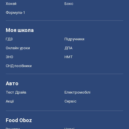
Хокей
Бокс
Формула-1
Моя школа
ГДЗ
Підручники
Онлайн уроки
ДПА
ЗНО
НМТ
СНД посібники
Авто
Тест Драйв
Електромобілі
Акції
Сервіс
Food Oboz