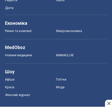
Рецепти
Напої
Дієти
Економіка
Ринки та компанії
Макроекономіка
MedOboz
Новини медицини
MAMACLUB
Шоу
Афіша
Плітки
Краса
Мода
Жіночий журнал