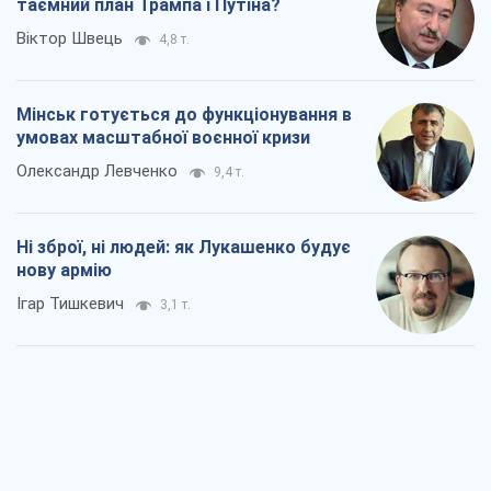
таємний план Трампа і Путіна?
Віктор Швець
4,8 т.
Мінськ готується до функціонування в
умовах масштабної воєнної кризи
Олександр Левченко
9,4 т.
Ні зброї, ні людей: як Лукашенко будує
нову армію
Ігар Тишкевич
3,1 т.