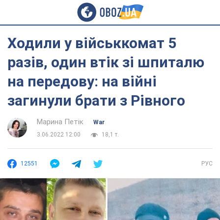
Ходили у військкомат 5
разів, один втік зі шпиталю
на передову: на війні
загинули брати з Рівного
Марина Петік
War
3.06.2022 12:00
18,1 т.
12551
РУС