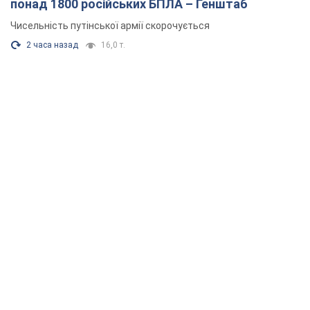
понад 1800 російських БПЛА – Генштаб
Чисельність путінської армії скорочується
2 часа назад
16,0 т.