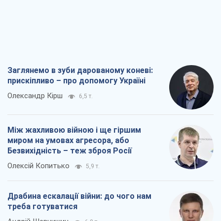
Заглянемо в зуби дарованому коневі:
прискіпливо – про допомогу Україні
Олександр Кірш
6,5 т.
Між жахливою війною і ще гіршим
миром на умовах агресора, або
Безвихідність – теж зброя Росії
Олексій Копитько
5,9 т.
Драбина ескалації війни: до чого нам
треба готуватися