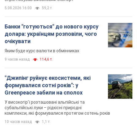
5.08.2026 16:00
59,2 т.
Банки "готуються" до нового курсу
долара: українцям розповіли, чого
очікувати
Яким буде курс валюти в обмінниках
9 часов назад
114,6 т.
"Джипінг руйнує екосистеми, які
формувалися сотні років": у
Greenpeace забили на сполох
У високогір'ї розташовані альпійські та
субальпійські луки – рідкісні природні
комплекси, які формувалися протягом сотень років
10 часов назад
1,1 т.