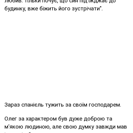
любив: тільки почує, що син під'їжджає до
будинку, вже біжить його зустрічати".
Зараз спанієль тужить за своїм господарем.
Олег за характером був дуже доброю та
м'якою людиною, але свою думку завжди мав