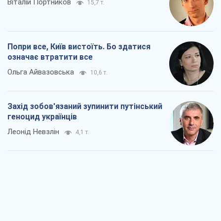
Віталій Портников
15,7 т.
Попри все, Київ вистоїть. Бо здатися
означає втратити все
Ольга Айвазовська
10,6 т.
Захід зобов'язаний зупинити путінський
геноцид українців
Леонід Невзлін
4,1 т.