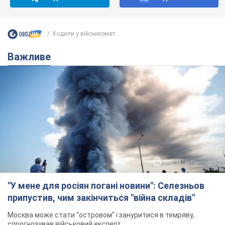
Ходили у військкомат...
Важливе
"У мене для росіян погані новини": Селезньов
припустив, чим закінчиться "війна складів"
Москва може стати "островом" і зануритися в темряву,
спрогнозував військовий експерт