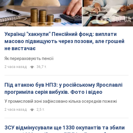
Українці "хакнули" Пенсійний фонд: виплати
масово підвищують через позови, але грошей
не вистачає
Як перераховують пенсії
2 часа назад
36,7 т.
Під атакою був НПЗ: у російському Ярославлі
прогриміла серія вибухів. Фото і відео
У промисловій зоні зафіксовано кілька осередків пожежі
2 часа назад
2,5 т.
ЗСУ відмінусували ще 1330 окупантів та збили