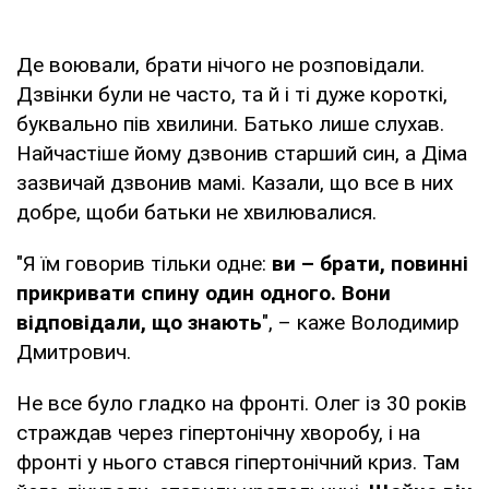
Де воювали, брати нічого не розповідали.
Дзвінки були не часто, та й і ті дуже короткі,
буквально пів хвилини. Батько лише слухав.
Найчастіше йому дзвонив старший син, а Діма
зазвичай дзвонив мамі. Казали, що все в них
добре, щоби батьки не хвилювалися.
"Я їм говорив тільки одне:
ви
–
брати, повинні
прикривати спину один одного. Вони
відповідали, що знають
", – каже Володимир
Дмитрович.
Не все було гладко на фронті. Олег із 30 років
страждав через гіпертонічну хворобу, і на
фронті у нього стався гіпертонічний криз. Там