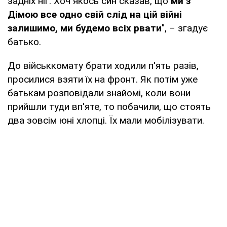
задніх ніг. Хоч якось син сказав, що
ми з
Дімою все одно свій слід на цій війні
залишимо, ми будемо всіх рвати
", – згадує
батько.
До військкомату брати ходили п'ять разів,
просилися взяти їх на фронт. Як потім уже
батькам розповідали знайомі, коли вони
прийшли туди вп'яте, то побачили, що стоять
два зовсім юні хлопці. Їх мали мобілізувати.