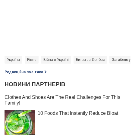
Україна
Рівне
Війна в Україні
Битва за Донбас
Загибель укр
Редакційна політика