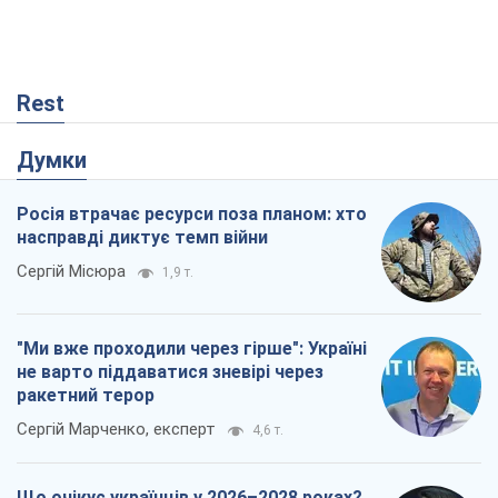
Rest
Думки
Росія втрачає ресурси поза планом: хто
насправді диктує темп війни
Сергій Місюра
1,9 т.
"Ми вже проходили через гірше": Україні
не варто піддаватися зневірі через
ракетний терор
Сергій Марченко, експерт
4,6 т.
Що очікує українців у 2026–2028 роках?