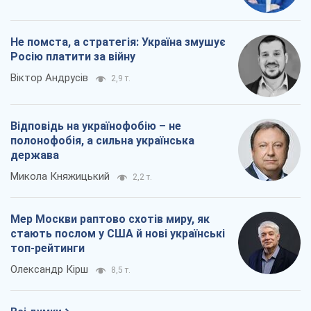
Не помста, а стратегія: Україна змушує
Росію платити за війну
Віктор Андрусів
2,9 т.
Відповідь на українофобію – не
полонофобія, а сильна українська
держава
Микола Княжицький
2,2 т.
Мер Москви раптово схотів миру, як
стають послом у США й нові українські
топ-рейтинги
Олександр Кірш
8,5 т.