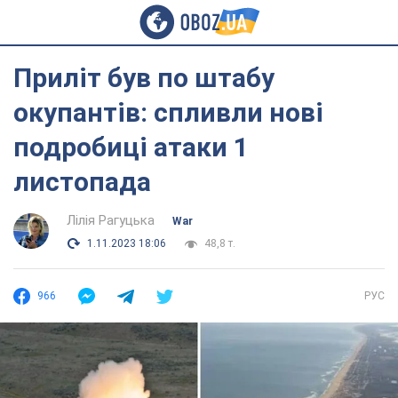
Приліт був по штабу
окупантів: спливли нові
подробиці атаки 1
листопада
Лілія Рагуцька
War
1.11.2023 18:06
48,8 т.
966
РУС