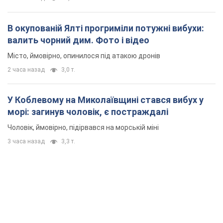
В окупованій Ялті прогриміли потужні вибухи:
валить чорний дим. Фото і відео
Місто, ймовірно, опинилося під атакою дронів
2 часа назад
3,0 т.
У Коблевому на Миколаївщині стався вибух у
морі: загинув чоловік, є постраждалі
Чоловік, ймовірно, підірвався на морській міні
3 часа назад
3,3 т.