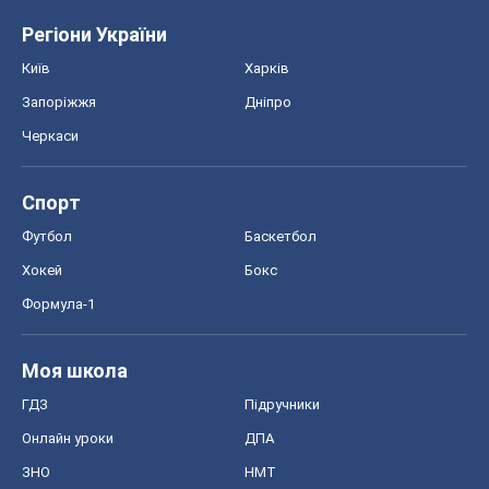
Регіони України
Київ
Харків
Запоріжжя
Дніпро
Черкаси
Спорт
Футбол
Баскетбол
Хокей
Бокс
Формула-1
Моя школа
ГДЗ
Підручники
Онлайн уроки
ДПА
ЗНО
НМТ