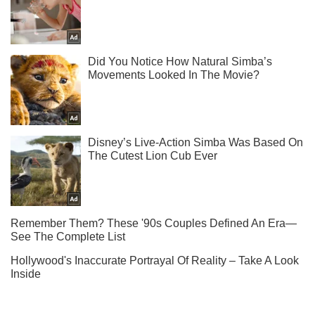
Підпишись на Telegram-канал і подивись, що відбудеться