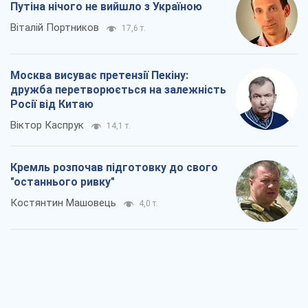
Дух Анкоріджа остаточно випарувався
Віктор Андрусів
5,8 т.
Війна і медіа: політика пішла в
соцмережі, а ЗМІ грають за правилами