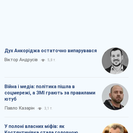
ютуб
Павло Казарін
3,1 т.
У полоні власних міфів: як
Костянтинівка стала головною
ідеологічною пасткою для російських
окупантів
Дмитро Снєгирьов
6,5 т.
Рекрутинг: оновлений і, схоже,
корисний ворожий досвід, або
Діалектика вибагливого боягузтва
Олександр Кірш
5,4 т.
Всі думки