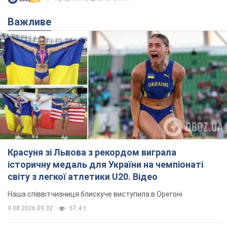
історичну медаль для України на чемпіонаті
світу з легкої атлетики U20. Відео
Наша співвітчизниця блискуче виступила в Орегоні
9.08.2026 09:32
67,4 т.
Брітні Спірс зізналася в уколах краси
і показала наслідки невдалої
косметології: ходила так майже
місяць
Помітний наслідок процедури зберігався
близько чотирьох тижнів
9.08.2026 13:19
3,5 т.
У 16–17 років могла цілий день не
їсти: українська модель Христина
Пономар розповіла про страшний бік
модельної кар’єри
Модель зізналася, які гонорари отримують її
колеги