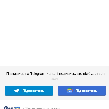
далі!
Підписатись
Підписатись
"Пріоритетна ціль": агенти...
Важливе
Красуня зі Львова з рекордом виграла