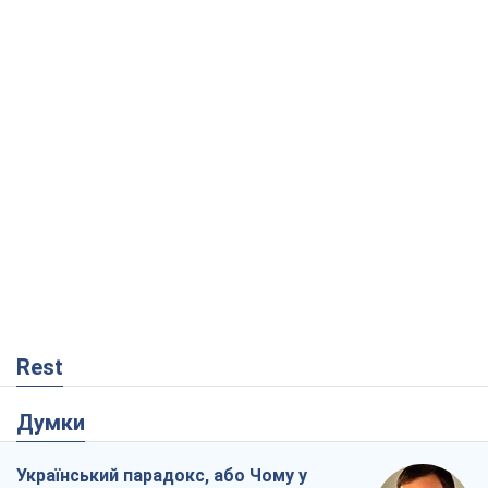
Rest
Думки
Український парадокс, або Чому у
Путіна нічого не вийшло з Україною
Віталій Портников
17,6 т.
Москва висуває претензії Пекіну:
дружба перетворюється на залежність
Росії від Китаю
Віктор Каспрук
14,1 т.
Кремль розпочав підготовку до свого
"останнього ривку"
Костянтин Машовець
4,0 т.