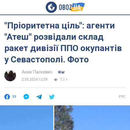
"Пріоритетна ціль": агенти
"Атеш" розвідали склад
ракет дивізії ППО окупантів
у Севастополі. Фото
Анна Паскевич
War
2.05.2024 12:59
7,1 т.
39
РУС