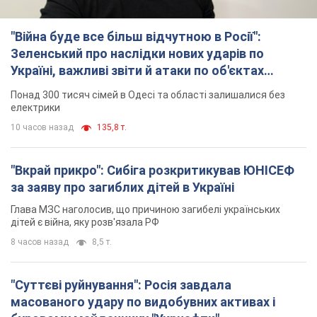
8 часов назад
8,5 т.
"Суттєві руйнування": Росія завдала
масованого удару по видобувних активах і
буровому майданчику "Укрнафти"
Проти видобувної інфраструктури ворог застосував десятки
БПЛА
9 часов назад
7,0 т.