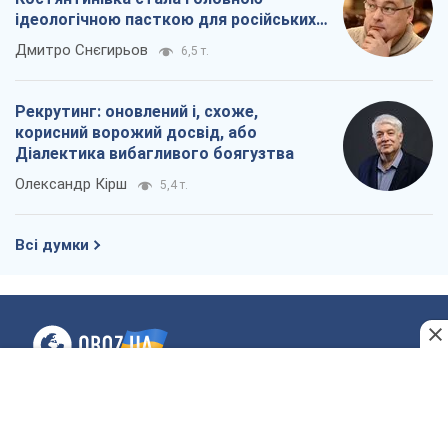
Про компанію
Команда
Правова інформація
Політика конфіденційності
Реклама на сайті
Документи
Редакційна політика
Журналісти OBOZ.UA на місці
подій
OBOZ.UA
Політика
Світ
Розслідування
Блоги
Суспільство
Регіони України
Київ
Харків