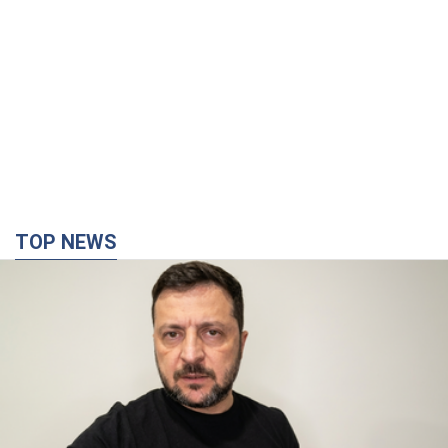
"Війна буде все більш відчутною в Росії":
Зеленський про наслідки нових ударів по
Україні, важливі звіти й атаки по об'єктах
ворога. Відео
Понад 300 тисяч сімей в Одесі та області залишалися без
електрики
10 часов назад
135,8 т.
"Вкрай прикро": Сибіга розкритикував ЮНІСЕФ
за заяву про загиблих дітей в Україні
Глава МЗС наголосив, що причиною загибелі українських
дітей є війна, яку розв'язала РФ