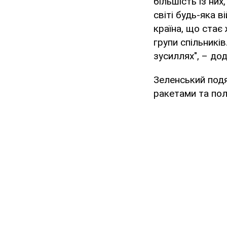
більшість із ни
світі будь-яка в
країна, що стає
групи спільникі
зусиллях", – дод
Зеленський подя
ракетами та пол