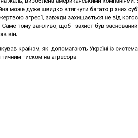
х, на жаль, вироблена американськими компаніями.
ійна може дуже швидко втягнути багато різних субʼє
 жертвою агресії, завжди захищається не від когось
в. Саме тому важливо, щоб і захист був засновани
ав він.
кував країнам, які допомагають Україні із систем
ітичним тиском на агресора.