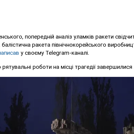
нського, попередній аналіз уламків ракети свідчи
 балістична ракета північнокорейського виробниц
написав
у своєму Telegram-каналі.
о рятувальні роботи на місці трагедії завершилися