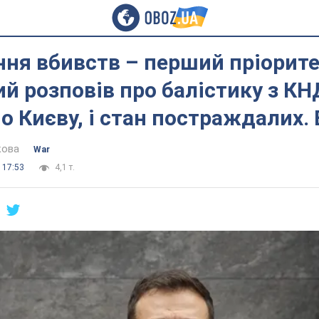
ня вбивств – перший пріорите
й розповів про балістику з КНД
о Києву, і стан постраждалих. 
кова
War
 17:53
4,1 т.