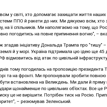
 всім у світі, хто допомагає захищати життя наших
стеми ППО й ракети до них. Ми дякуємо всім, хто 
у, на її спільників. Ми наполягаємо на тому, що Ро
овно погодитись на повне припинення вогню", – вка
 згадав ініціативу Дональда Трампа про "тишу" –
 землі й у морі. Україна підтримала цю ідею ще 45 
Ф відмовитись від атак по цивільній інфраструкту
 днів тому погодилась на пропозицію президента
 морі та на фронті. Ми пропонували зробити повною
 бути встановлена на Великдень. Ми дали й пряму
 удари щонайменше по цивільних обʼєктах. Все це Р
иску це не вирішити. Потрібен тиск на Росію. При
оритет", – резюмував Зеленський.