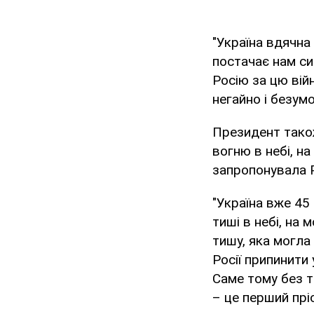
"Україна вдячна
постачає нам си
Росію за цю війн
негайно і безум
Президент також
вогню в небі, на
запропонувала Р
"Україна вже 45
тиші в небі, на
тишу, яка могла
Росії припинити
Саме тому без т
– це перший прі