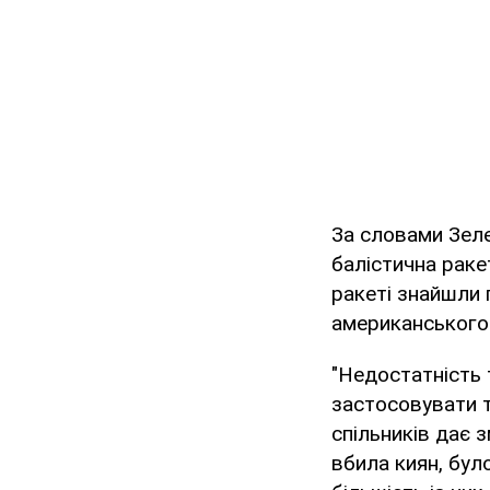
За словами Зеле
балістична раке
ракеті знайшли 
американського
"Недостатність 
застосовувати ту
спільників дає з
вбила киян, бул