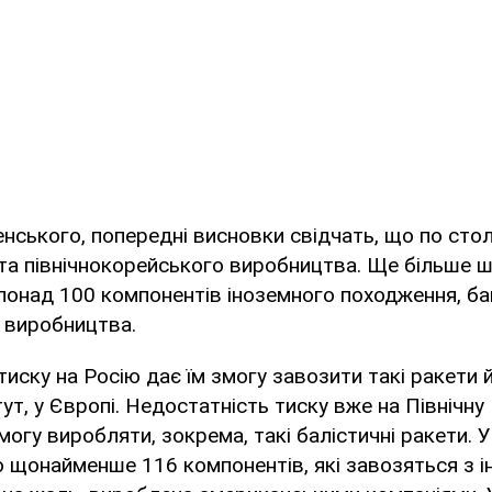
нського, попередні висновки свідчать, що по сто
та північнокорейського виробництва. Ще більше ш
понад 100 компонентів іноземного походження, ба
 виробництва.
тиску на Росію дає їм змогу завозити такі ракети 
т, у Європі. Недостатність тиску вже на Північну 
могу виробляти, зокрема, такі балістичні ракети. У
о щонайменше 116 компонентів, які завозяться з інш