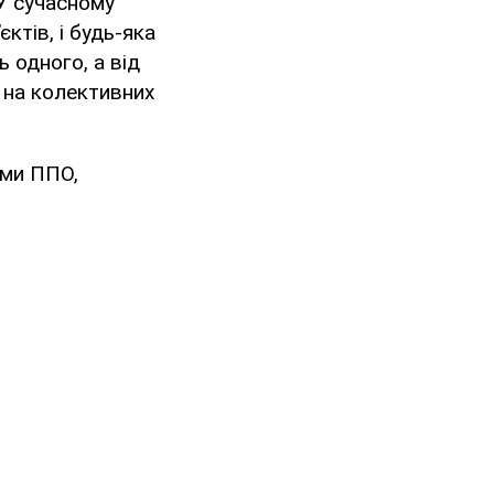
 У сучасному
ктів, і будь-яка
 одного, а від
й на колективних
ами ППО,