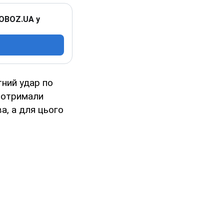
 OBOZ.UA у
ний удар по
0 отримали
а, а для цього