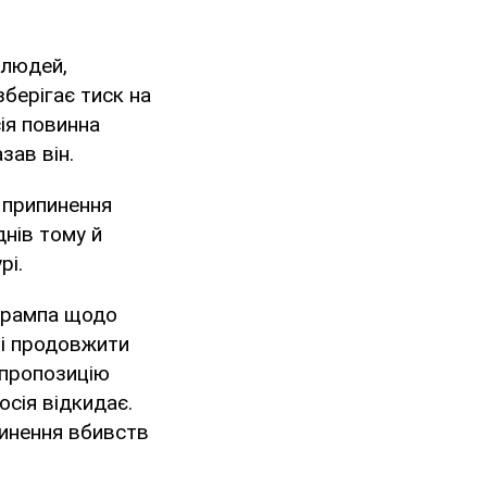
 людей,
зберігає тиск на
сія повинна
зав він.
 припинення
днів тому й
рі.
 Трампа щодо
 і продовжити
 пропозицію
осія відкидає.
пинення вбивств