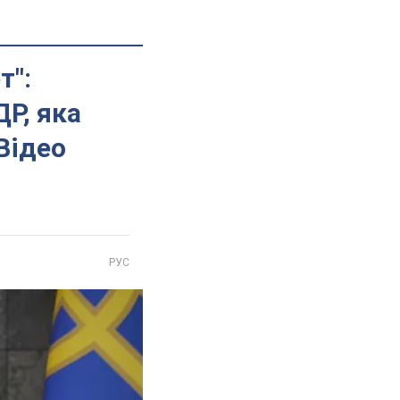
т":
Р, яка
Відео
РУС