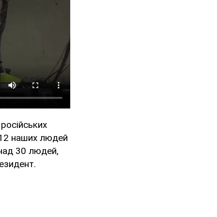
 російських
и 12 наших людей
онад 30 людей,
езидент.