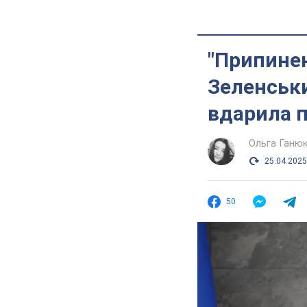
"Припинен
Зеленськи
вдарила п
Ольга Ганю
25.04.2025
50