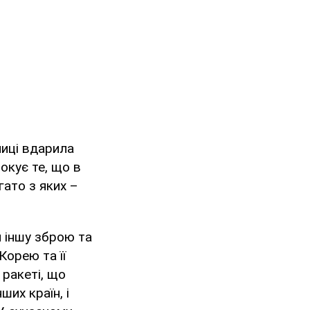
лиці вдарила
окує те, що в
гато з яких –
й іншу зброю та
Корею та її
 ракеті, що
их країн, і