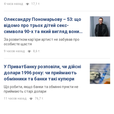
4 часа назад
17,1 т.
Олександру Пономарьову – 53: що
відомо про трьох дітей секс-
символа 90-х та який вигляд вони
мають
За розвитком кар'єри артист не забував про
особисте щастя
9 часов назад
8,6 т.
У ПриватБанку розповіли, чи дійсні
долари 1996 року: чи приймають
обмінники та банки такі купюри
Що робити, якщо банки та обмінні пункти не
приймають старі долари
11 часов назад
76,7 т.