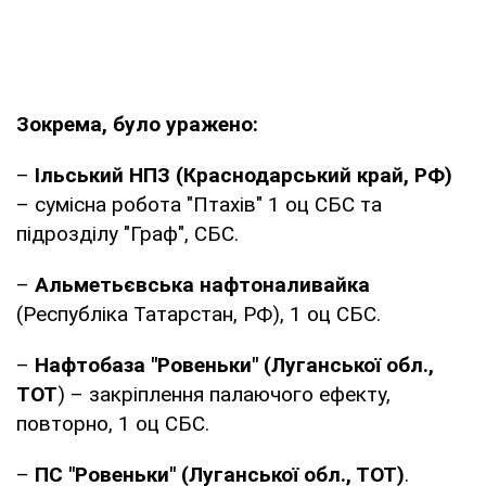
Зокрема, було уражено:
–
Ільський НПЗ (Краснодарський край, РФ)
– сумісна робота "Птахів" 1 оц СБС та
підрозділу "Граф", СБС.
–
Альметьєвська нафтоналивайка
(Республіка Татарстан, РФ), 1 оц СБС.
–
Нафтобаза "Ровеньки" (Луганської обл.,
ТОТ
) – закріплення палаючого ефекту,
повторно, 1 оц СБС.
–
ПС "Ровеньки" (Луганської обл., ТОТ)
.