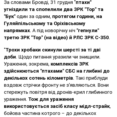
За словами Бровді, 31 грудня "
птахи"
угніздили та спопелили два ЗРК "Тор" та
"Бук"
один за одним,
протягом години, на
Гуляйпільському та Оріхівському
напрямках
. А під новорічну ніч
"гепнули"
третю ЗРК "Тор" (на відео) й РЛС ЗРК С-350
.
"
Трохи хробаки скинули шерсті за ті дві
доби
. Щодо питання уразили чи знищили.
Ураження, зокрема,
комплексів ЗРК
здійснюються "птахами" СБС на глибині до
декількох сотень кілометрів
. Такі приблуди
вздовж стрічки фронту не зʼявляються. Вони
стережуть повітря від дронів-крил глибинного
ураження.
Тож для ураження
використовується засіб класу мідл-страйк
,
бойова частина котрого – до декількох