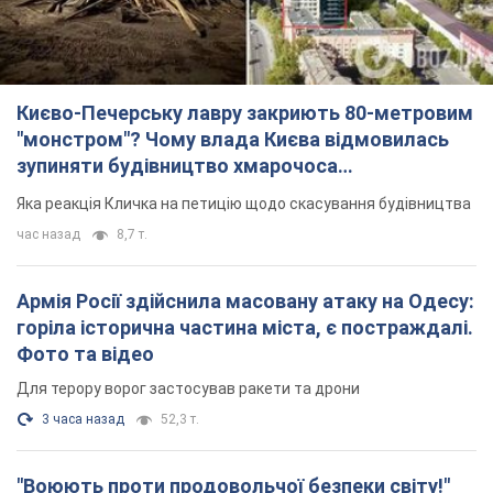
Києво-Печерську лавру закриють 80-метровим
"монстром"? Чому влада Києва відмовилась
зупиняти будівництво хмарочоса
"московського вірянина"
Яка реакція Кличка на петицію щодо скасування будівництва
час назад
8,7 т.
Армія Росії здійснила масовану атаку на Одесу:
горіла історична частина міста, є постраждалі.
Фото та відео
Для терору ворог застосував ракети та дрони
3 часа назад
52,3 т.
"Воюють проти продовольчої безпеки світу!"