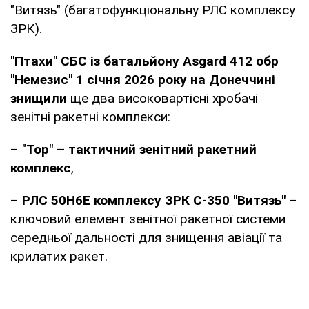
"Витязь" (багатофункціональну РЛС комплексу
ЗРК).
"Птахи" СБС із батальйону Asgard 412 обр
"Немезис" 1 січня 2026 року на Донеччині
знищили
ще два високовартісні хробачі
зенітні ракетні комплекси:
– "
Тор" – тактичний зенітний ракетний
комплекс
,
–
РЛС 50Н6Е комплексу ЗРК С-350 "Витязь"
–
ключовий елемент зенітної ракетної системи
середньої дальності для знищення авіації та
крилатих ракет.