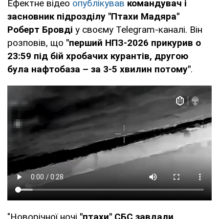
Ефектне відео
опублікував
командувач і
засновник підрозділу "Птахи Мадяра"
Роберт Бровді
у своєму Telegram-каналі. Він
розповів, що
"перший НПЗ-2026 прикурив о
23:59 під бій хробачих курантів, другою
була нафтобаза – за 3-5 хвилин потому"
.
"Новорічної ночі
"птахи" СБС завдали