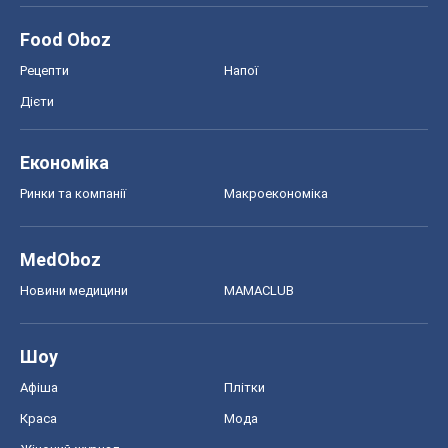
Food Oboz
Рецепти
Напої
Дієти
Економіка
Ринки та компанії
Макроекономіка
MedOboz
Новини медицини
MAMACLUB
Шоу
Афіша
Плітки
Краса
Мода