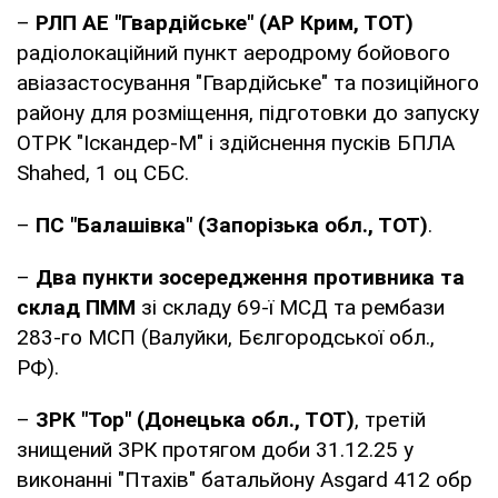
–
РЛП АЕ "Гвардійське" (АР Крим, ТОТ)
радіолокаційний пункт аеродрому бойового
авіазастосування "Гвардійське" та позиційного
району для розміщення, підготовки до запуску
ОТРК "Іскандер-М" і здійснення пусків БПЛА
Shahed, 1 оц СБС.
–
ПС "Балашівка" (Запорізька обл., ТОТ)
.
–
Два пункти зосередження противника та
склад ПММ
зі складу 69-ї МСД та рембази
283-го МСП (Валуйки, Бєлгородської обл.,
РФ).
–
ЗРК "Тор" (Донецька обл., ТОТ)
, третій
знищений ЗРК протягом доби 31.12.25 у
виконанні "Птахів" батальйону Asgard 412 обр