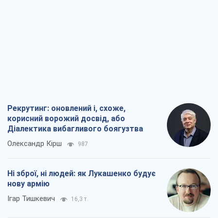
Рекрутинг: оновлений і, схоже,
корисний ворожий досвід, або
Діалектика вибагливого боягузтва
Олександр Кірш
987
Ні зброї, ні людей: як Лукашенко будує
нову армію
Ігар Тишкевич
16,3 т.