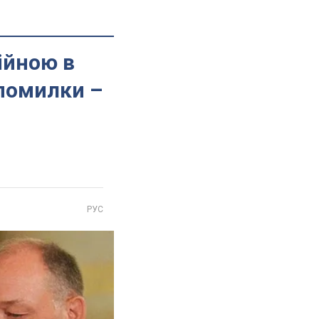
ійною в
 помилки –
РУС