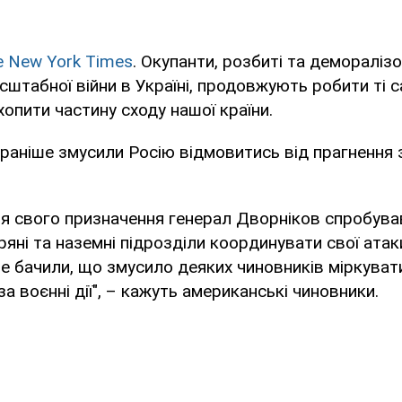
e New York Times
. Окупанти, розбиті та деморалізо
сштабної війни в Україні, продовжують робити ті с
опити частину сходу нашої країни.
 раніше змусили Росію відмовитись від прагнення
ля свого призначення генерал Дворніков спробува
ряні та наземні підрозділи координувати свої атак
не бачили, що змусило деяких чиновників міркувати 
за воєнні дії", – кажуть американські чиновники.