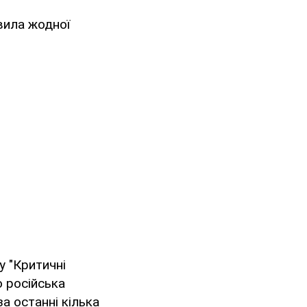
овила жодної
у "Критичні
о російська
за останні кілька