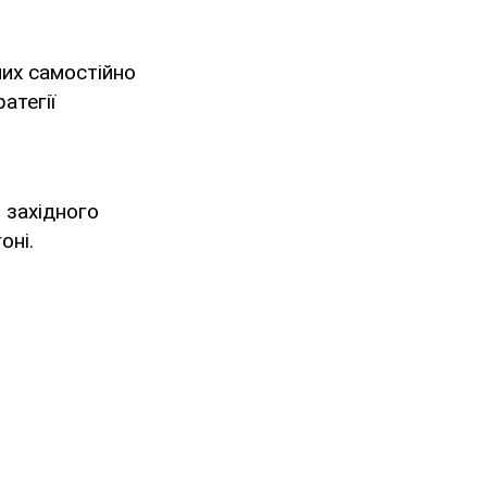
них самостійно
атегії
 західного
оні.