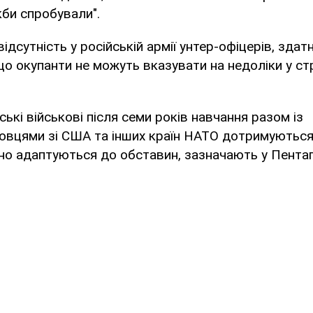
кби спробували".
ідсутність у російській армії унтер-офіцерів, здат
 що окупанти не можуть вказувати на недоліки у стр
ькі військові після семи років навчання разом із
овцями зі США та інших країн НАТО дотримуються
но адаптуються до обставин, зазначають у Пентаг