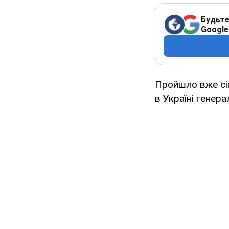
Будьте
Google
Пройшло вже сім
в Україні генер