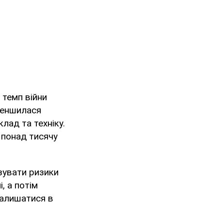
 темп війни
зменшилася
лад та техніку.
 понад тисячу
ізувати ризики
, а потім
залишатися в