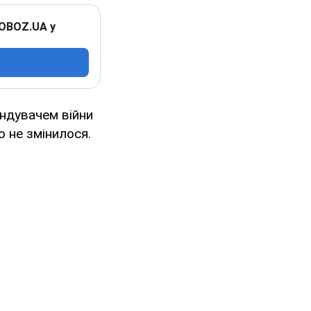
 OBOZ.UA у
андувачем війни
о не змінилося.