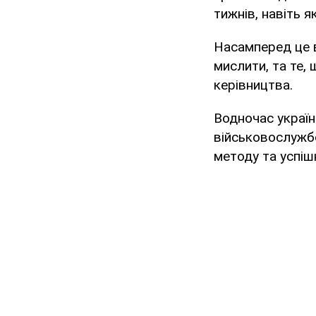
тижнів, навіть я
Насамперед це в
мислити, та те,
керівництва.
Водночас українс
військовослужб
методу та успіш