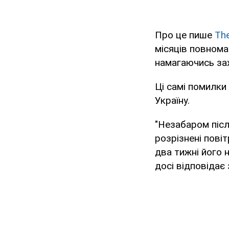
Про це пише
Th
місяців повнома
намагаючись зах
Ці самі помилки
Україну.
"Незабаром піс
розрізнені повіт
два тижні його 
досі відповідає 