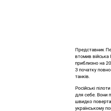
Представник Пен
втомив війська 
приблизно на 20
З початку повно
танків.
Російські пілоти
для себе. Вони 
швидко повертаю
українському по