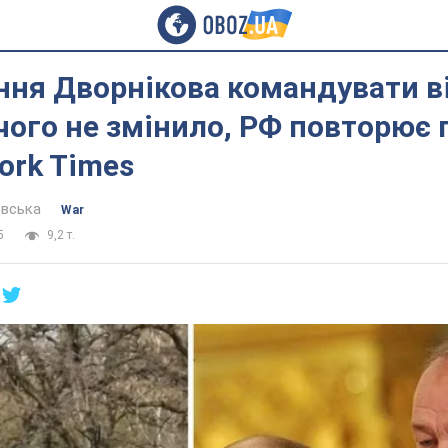
ння Дворнікова командувати в
ічого не змінило, РФ повторює
ork Times
евська
War
5
9,2 т.