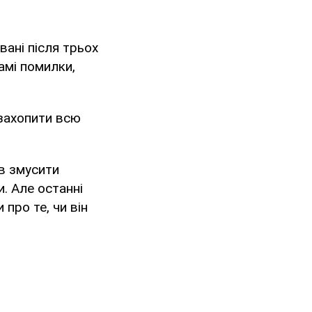
вані після трьох
амі помилки,
 захопити всю
в змусити
и. Але останні
про те, чи він