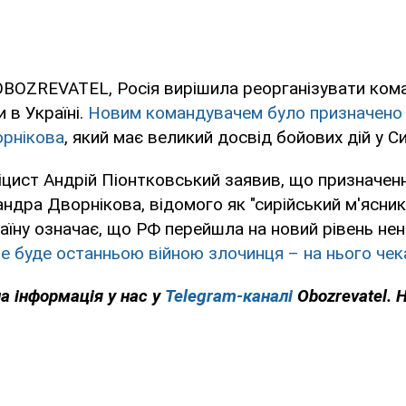
OBOZREVATEL, Росія вирішила реорганізувати ком
 в Україні.
Новим командувачем було призначено
рнікова
, який має великий досвід бойових дій у Сир
іцист Андрій Піонтковський заявив, що призначен
ндра Дворнікова, відомого як "сирійський м'ясник
аїну означає, що РФ перейшла на новий рівень нен
е буде останньою війною злочинця – на нього че
на інформація у нас у
Telegram-каналі
Obozrevatel. 