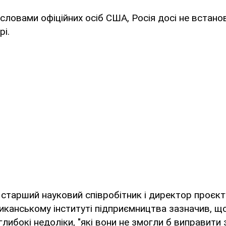
а словами офіційних осіб США, Росія досі не встан
рі.
 старший науковий співробітник і директор проєкт
иканському інституті підприємництва зазначив, щ
глибокі недоліки, "які вони не змогли б виправити 