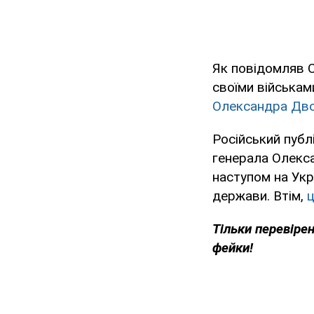
Як повідомляв 
своїми військами
Олександра Дво
Російський публ
генерала Олекса
наступом на Укр
держави. Втім,
ц
Тільки перевіре
фейки!