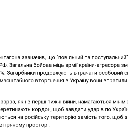
тагона зазначив, що "повільний та поступальний"
РФ. Загальна бойова міць армії країни-агресора 
%. Загарбники продовжують втрачати особовий ск
масштабного вторгнення в Україну вони втратили
 зараз, як і в перші тижні війни, намагаються мінім
перетинають кордон, щоб завдати ударів по Україні
ться на російську територію замість того, щоб 
вітряному просторі.