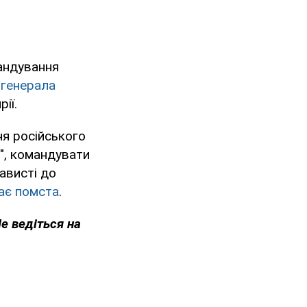
андування
 генерала
ії.
ня російського
", командувати
ависті до
кає помста
.
Не ведіться на