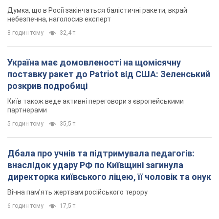
Думка, що в Росії закінчаться балістичні ракети, вкрай
небезпечна, наголосив експерт
8 годин тому
32,4 т.
Україна має домовленості на щомісячну
поставку ракет до Patriot від США: Зеленський
розкрив подробиці
Київ також веде активні переговори з європейськими
партнерами
5 годин тому
35,5 т.
Дбала про учнів та підтримувала педагогів:
внаслідок удару РФ по Київщині загинула
директорка київського ліцею, її чоловік та онук
Вічна пам'ять жертвам російського терору
6 годин тому
17,5 т.