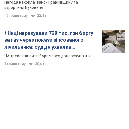
Відео
Негода накрила Івано-Франківщину та
курортний Буковель
10 годин тому
22,4 т.
Жінці нарахували 729 тис. грн боргу
за газ через покази зіпсованого
лічильника: суддя ухвалив
неочікуване рішення
Чи треба платити борг через донарахування
5 годин тому
30,6 т.