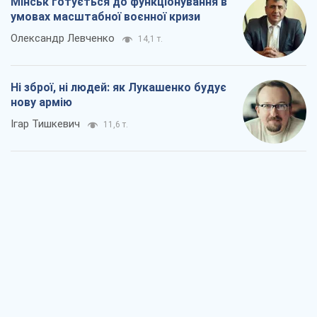
Мінськ готується до функціонування в
умовах масштабної воєнної кризи
Олександр Левченко
14,1 т.
Ні зброї, ні людей: як Лукашенко будує
нову армію
Ігар Тишкевич
11,6 т.