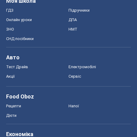
Моя школа
ГДЗ
Підручники
Онлайн уроки
ДПА
ЗНО
НМТ
СНД посібники
Авто
Тест Драйв
Електромобілі
Акції
Сервіс
Food Oboz
Рецепти
Напої
Дієти
Економіка