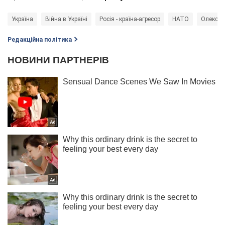
Україна
Війна в Україні
Росія - країна-агресор
НАТО
Олексій
Редакційна політика