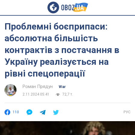
Проблемні боєприпаси:
абсолютна більшість
контрактів з постачання в
Україну реалізується на
рівні спецоперації
Роман Прядун
War
2.11.2024 05:41
72,7 т.
110
РУС