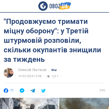
"Продовжуємо тримати
міцну оборону": у Третій
штурмовій розповіли,
скільки окупантів знищили
за тиждень
Олексій Лютіков
War
19.03.2024 13:58
2,0 т.
77
РУС