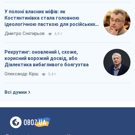
У полоні власних міфів: як
Костянтинівка стала головною
ідеологічною пасткою для російських
окупантів
Дмитро Снєгирьов
6,5 т.
Рекрутинг: оновлений і, схоже,
корисний ворожий досвід, або
Діалектика вибагливого боягузтва
Олександр Кірш
5,4 т.
Всі думки