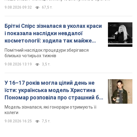
9.08.2026 09:32
67,5 т.
Брітні Спірс зізналася в уколах краси
і показала наслідки невдалої
косметології: ходила так майже
місяць
Помітний наслідок процедури зберігався
близько чотирьох тижнів
9.08.2026 13:19
3,5 т.
У 16–17 років могла цілий день не
їсти: українська модель Христина
Пономар розповіла про страшний бік
модельної кар’єри
Модель зізналася, які гонорари отримують її
колеги
9.08.2026 16:25
7,5 т.