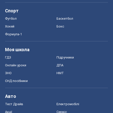
Спорт
Футбол
Баскетбол
Хокей
Бокс
Формула-1
Моя школа
ГДЗ
Підручники
Онлайн уроки
ДПА
ЗНО
НМТ
СНД посібники
Авто
Тест Драйв
Електромобілі
Акції
Сервіс