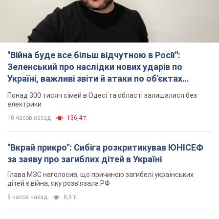
"Війна буде все більш відчутною в Росії":
Зеленський про наслідки нових ударів по
Україні, важливі звіти й атаки по об'єктах
ворога. Відео
Понад 300 тисяч сімей в Одесі та області залишалися без
електрики
10 часов назад
136,4 т.
"Вкрай прикро": Сибіга розкритикував ЮНІСЕФ
за заяву про загиблих дітей в Україні
Глава МЗС наголосив, що причиною загибелі українських
дітей є війна, яку розв'язала РФ
8 часов назад
8,6 т.